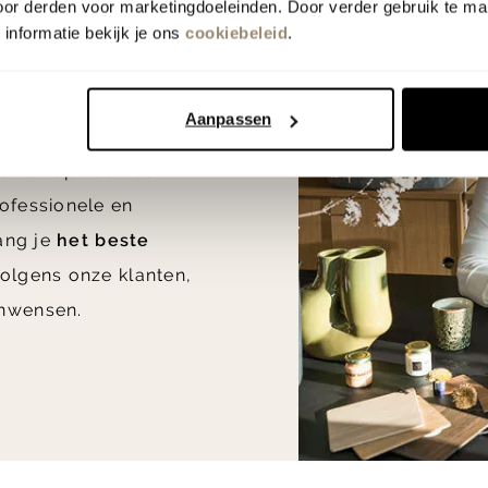
oor derden voor marketingdoeleinden. Door verder gebruik te ma
informatie bekijk je ons
cookiebeleid
.
euradvies
n huis
Aanpassen
en of op zoek bent
ofessionele en
vang je
het beste
olgens onze klanten,
nwensen.