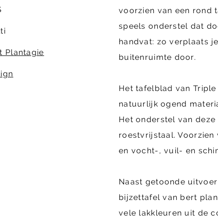
S
voorzien van een rond t
speels onderstel dat do
ti
handvat: zo verplaats j
t Plantagie
buitenruimte door.
ign
Het tafelblad van Tripl
natuurlijk ogend materia
Het onderstel van deze 
roestvrijstaal. Voorzie
en vocht-, vuil- en sch
Naast getoonde uitvoeri
bijzettafel van bert pla
vele lakkleuren uit de c