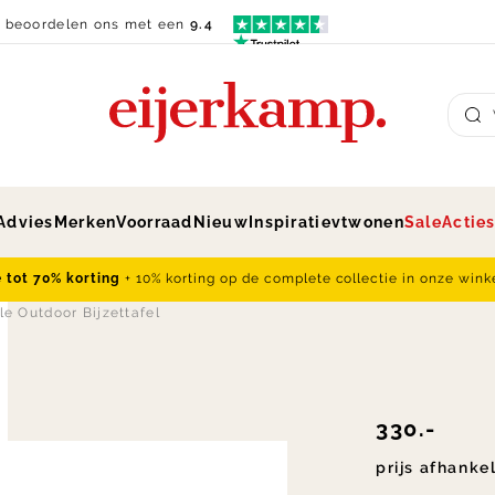
n beoordelen ons met een
9.4
Su
Advies
Merken
Voorraad
Nieuw
Inspiratie
vtwonen
Sale
Actie
e tot 70% korting
+ 10% korting op de complete collectie in onze wink
le Outdoor Bijzettafel
330.-
prijs afhanke