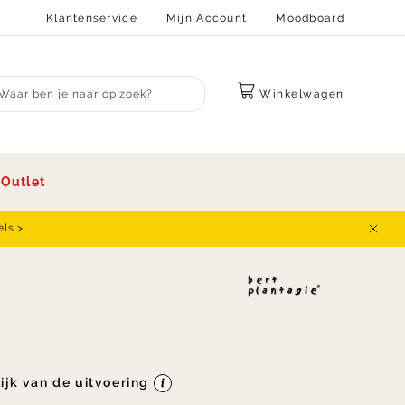
Klantenservice
Mijn Account
Moodboard
Winkelwagen
bmit search
s
Outlet
els >
Sluit
lijk van de uitvoering