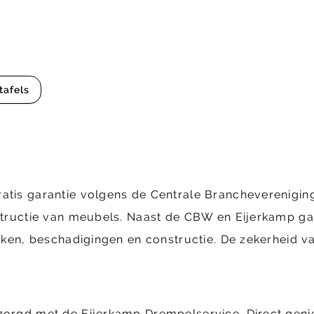
tafels
ratis garantie volgens de Centrale Brancheverenig
structie van meubels. Naast de CBW en Eijerkamp gara
ekken, beschadigingen en constructie. De zekerheid va
ezorgd met de Eijerkamp Drempelservice. Direct geni