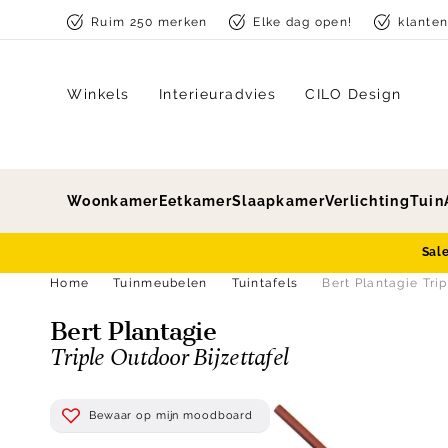
Skip to content
Ruim 250 merken
Elke dag open!
klante
Winkels
Interieuradvies
CILO Design
Woonkamer
Eetkamer
Slaapkamer
Verlichting
Tuin
Sal
Home
Tuinmeubelen
Tuintafels
Bert Plantagie Trip
Bert Plantagie
Triple Outdoor Bijzettafel
Bewaar op mijn moodboard