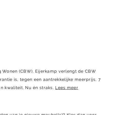
ing Wonen (CBW). Eijerkamp verlengt de CBW
ntie is, tegen een aantrekkelijke meerprijs, 7
n kwaliteit. Nu én straks.
Lees meer
eten van je nieuwe meubel(s)? Kies dan voor