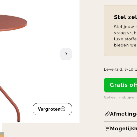
Stel ze
Stel jouw
vraag vrij
luxe stoff
bieden we 
Levertijd:
8-10 
Gratis 
Geheel vrijblijve
Vergroten
Afmeting
Mogelijk