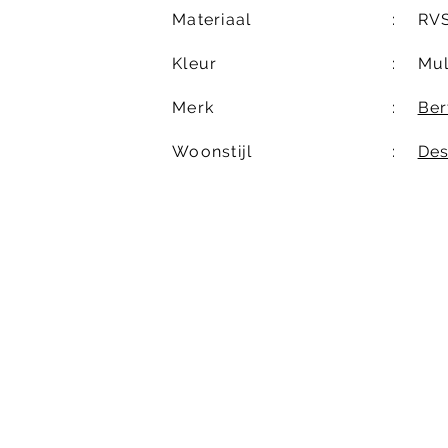
Materiaal
RV
Kleur
Mul
Merk
Ber
Woonstijl
Des