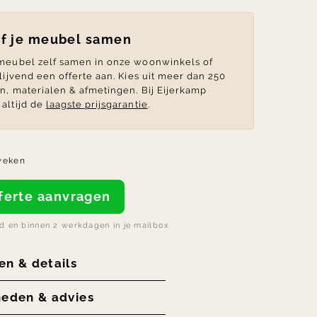
lf je meubel samen
 meubel zelf samen in onze woonwinkels of
blijvend een offerte aan. Kies uit meer dan 250
en, materialen & afmetingen. Bij Eijerkamp
altijd de
laagste prijsgarantie
.
weken
offerte aanvragen
nd en binnen 2 werkdagen in je mailbox
en & details
heden & advies