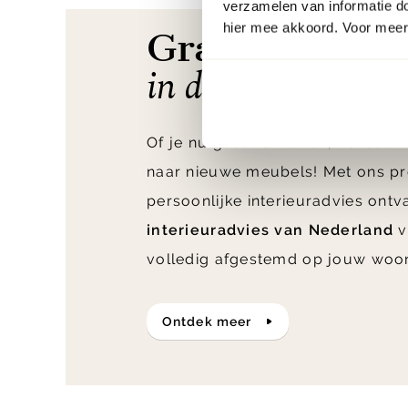
verzamelen van informatie d
hier mee akkoord. Voor meer 
Gratis* interi
in de winkel & aa
Of je nu gaat verhuizen, verbouw
naar nieuwe meubels! Met ons pr
persoonlijke interieuradvies ont
interieuradvies van Nederland
v
volledig afgestemd op jouw woo
ontdek meer