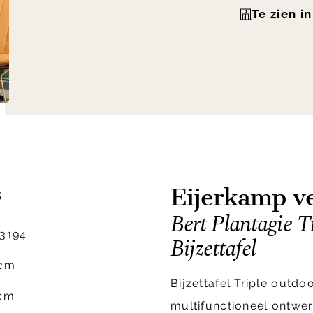
Te zien i
Eijerkamp ve
s
Bert Plantagie T
3194
Bijzettafel
 cm
Bijzettafel Triple outdo
 cm
multifunctioneel ontwerp