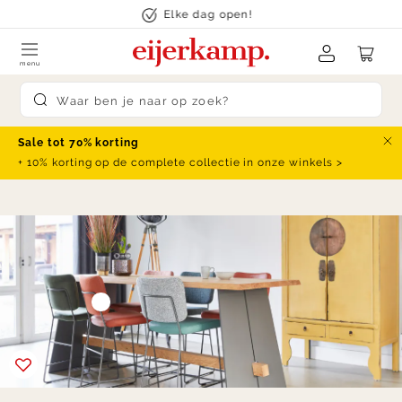
Skip to content
Elke dag open!
menu
Submit search
Sale tot 70% korting
Slu
+ 10% korting op de complete collectie in onze winkels >