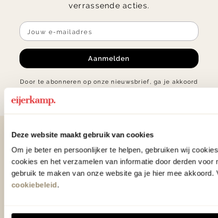
verrassende acties.
Aanmelden
Door te abonneren op onze nieuwsbrief, ga je akkoord
met onze
Algemene voorwaarden
.
Deze website maakt gebruik van cookies
Contact
Om je beter en persoonlijker te helpen, gebruiken wij cooki
0575 - 58 36 00
cookies en het verzamelen van informatie door derden voor 
gebruik te maken van onze website ga je hier mee akkoord. V
+31 575 583 388
cookiebeleid
.
info@eijerkamp.nl