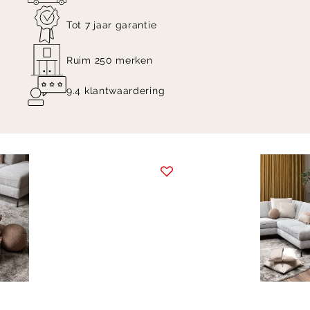
Tot 7 jaar garantie
Ruim 250 merken
9.4 klantwaardering
Item
1
of
12