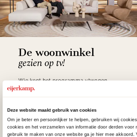
De woonwinkel
gezien op tv!
Wie kent het programma vtwonen
'Weer verliefd op je huis' niet? We
hebben met liefde de mooiste woon-,
slaap- en designcollecties
Deze website maakt gebruik van cookies
samengesteld met de mooiste
Om je beter en persoonlijker te helpen, gebruiken wij cooki
cookies en het verzamelen van informatie door derden voor 
klassiekers en de nieuwste ontwerpen
gebruik te maken van onze website ga je hier mee akkoord. V