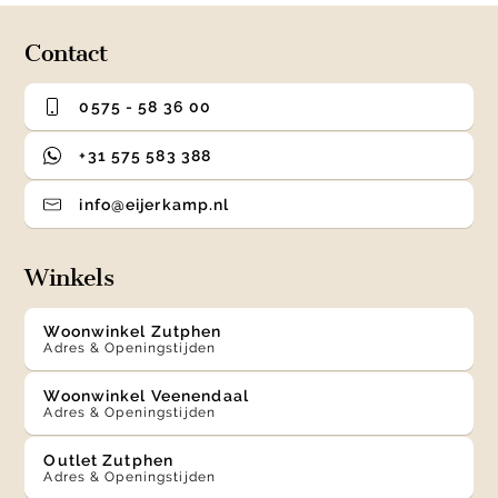
4
Contact
0575 - 58 36 00
+31 575 583 388
info@eijerkamp.nl
Winkels
Woonwinkel Zutphen
Adres & Openingstijden
Woonwinkel Veenendaal
Adres & Openingstijden
Outlet Zutphen
Adres & Openingstijden