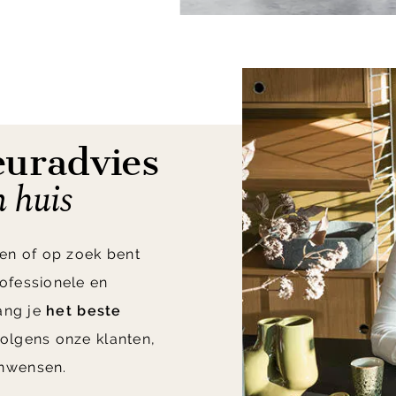
euradvies
n huis
en of op zoek bent
ofessionele en
vang je
het beste
olgens onze klanten,
nwensen.