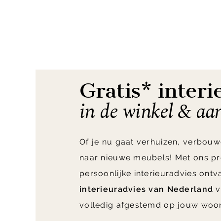
Item
1
of
3
Gratis* interi
in de winkel & aa
Of je nu gaat verhuizen, verbouw
naar nieuwe meubels! Met ons pr
persoonlijke interieuradvies ont
interieuradvies van Nederland
v
volledig afgestemd op jouw woo