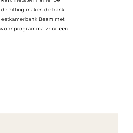
wart metalen frame. De
 de zitting maken de bank
r eetkamerbank Beam met
t woonprogramma voor een