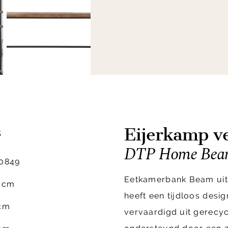
Eijerkamp ve
s
DTP Home Beam
0849
Eetkamerbank Beam uit
 cm
heeft een tijdloos desig
cm
vervaardigd uit gerecy