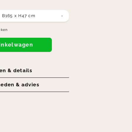
g B165 x H47 cm
eken
winkelwagen
en & details
heden & advies