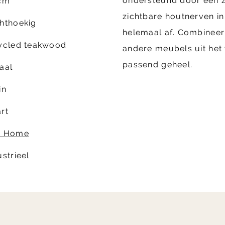
ondersteund door een z
cm
zichtbare houtnerven in
hthoekig
helemaal af. Combinee
ycled teakwood
andere meubels uit he
passend geheel.
aal
in
rt
P Home
ustrieel