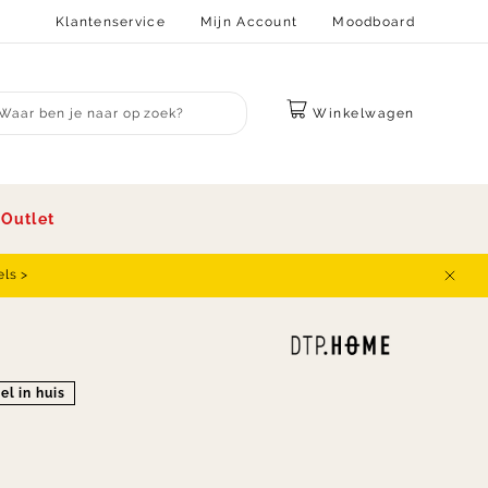
Klantenservice
Mijn Account
Moodboard
Winkelwagen
bmit search
s
Outlet
els >
Sluit
el in huis