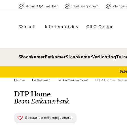
Skip to content
Ruim 250 merken
Elke dag open!
klante
Winkels
Interieuradvies
CILO Design
Woonkamer
Eetkamer
Slaapkamer
Verlichting
Tuin
Sal
Home
Eetkamer
Eetkamerbanken
DTP Home Beam
DTP Home
Beam Eetkamerbank
Bewaar op mijn moodboard