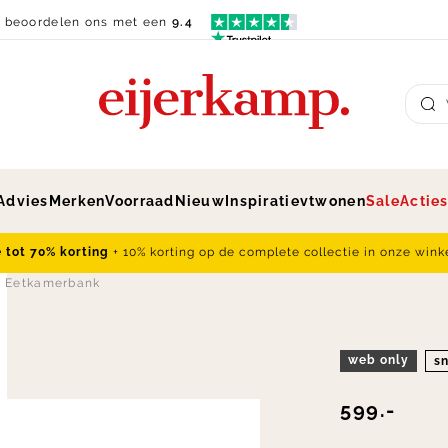
n beoordelen ons met een
9.4
Su
Advies
Merken
Voorraad
Nieuw
Inspiratie
vtwonen
Sale
Actie
e tot 70% korting
+ 10% korting op de complete collectie in onze wink
 Eetkamerbank
web only
sn
599.-