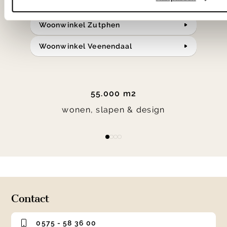
Woonwinkel Zutphen
Woonwinkel Veenendaal
55.000 m2
wonen, slapen & design
Item
item
item
item
item
1
0
1
2
3
of
4
Contact
0575 - 58 36 00