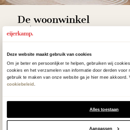
De woonwinkel
gezien op tv!
Wie kent het programma vtwonen
Deze website maakt gebruik van cookies
'Weer verliefd op je huis' niet? We
Om je beter en persoonlijker te helpen, gebruiken wij cooki
hebben met liefde de mooiste woon-,
cookies en het verzamelen van informatie door derden voor 
slaap- en designcollecties
gebruik te maken van onze website ga je hier mee akkoord. V
samengesteld met de mooiste
cookiebeleid
.
klassiekers en de nieuwste ontwerpen
in verrassende materialen en kleuren!
Alles toestaan
Bekijk onze openingstijden en
bereken je route.
Aanpassen