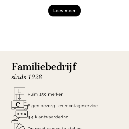
zichtbaar. Door de combinatie van het robuuste
Lees meer
teakhout en de metalen accenten krijgt het meubel
een stoere uitstraling.
Shop tv-meubel Metropole uit de collectie van DTP
Home exclusief online!
Familiebedrijf
sinds 1928
Ruim 250 merken
Eigen bezorg- en montageservice
9.4 klantwaardering
Op maat samen te stellen