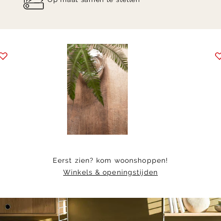
Item
1
of
2
Eerst zien? kom woonshoppen!
Winkels & openingstijden