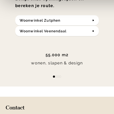
bereken je route.
Woonwinkel Zutphen
Woonwinkel Veenendaal
55.000 m2
wonen, slapen & design
Item
item
item
item
item
1
0
1
2
3
of
4
Contact