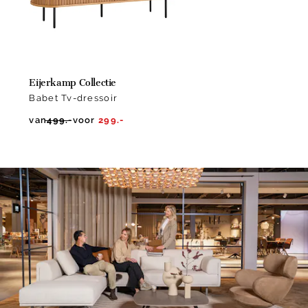
Eijerkamp Collectie
Babet Tv-dressoir
van
499.-
voor
299.-