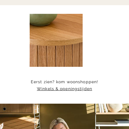
Item
1
of
10
Eerst zien? kom woonshoppen!
Winkels & openingstijden