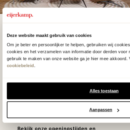
De woonwinkel
gezien op tv!
Deze website maakt gebruik van cookies
Om je beter en persoonlijker te helpen, gebruiken wij cooki
cookies en het verzamelen van informatie door derden voor 
Wie kent het programma vtwonen
gebruik te maken van onze website ga je hier mee akkoord. V
'Weer verliefd op je huis' niet? We
cookiebeleid
.
hebben met liefde de mooiste woon-,
slaap- en designcollecties
Alles toestaan
samengesteld met de mooiste
klassiekers en de nieuwste ontwerpen
Aanpassen
in verrassende materialen en kleuren!
Bekijk onze openingstijden en