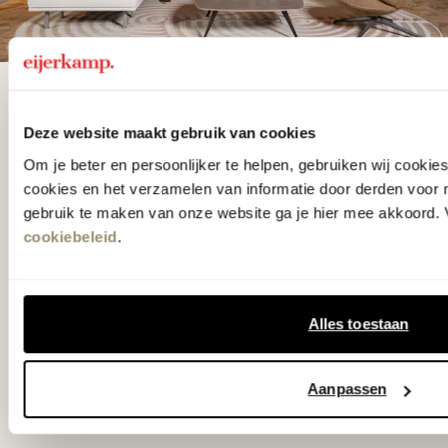
De woonwinkel
gezien op tv!
Deze website maakt gebruik van cookies
Om je beter en persoonlijker te helpen, gebruiken wij cooki
cookies en het verzamelen van informatie door derden voor 
Wie kent het programma vtwonen
gebruik te maken van onze website ga je hier mee akkoord. V
'Weer verliefd op je huis' niet? We
cookiebeleid
.
hebben met liefde de mooiste woon-,
slaap- en designcollecties
Alles toestaan
samengesteld met de mooiste
klassiekers en de nieuwste ontwerpen
Aanpassen
in verrassende materialen en kleuren!