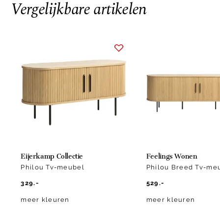
Vergelijkbare artikelen
Item
1
of
5
Eijerkamp Collectie
Feelings Wonen
Philou Tv-meubel
Philou Breed Tv-me
329.-
529.-
meer kleuren
meer kleuren