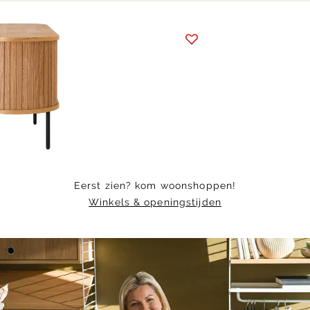
Item
1
of
10
Eerst zien? kom woonshoppen!
Winkels & openingstijden