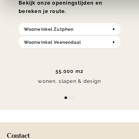
Bekijk onze openingstijden en
bereken je route.
Woonwinkel Zutphen
Woonwinkel Veenendaal
55.000 m2
wonen, slapen & design
Item
item
item
item
item
1
0
1
2
3
of
4
Contact