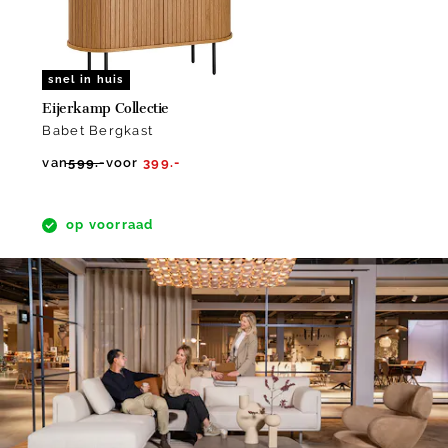
snel in huis
Eijerkamp Collectie
Babet Bergkast
van
599.-
voor
399.-
op voorraad