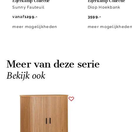
Eijerkamp Collectie
Eijerkamp Collectie
Sunny Fauteuil
Diop Hoekbank
vanaf
1299.-
3599.-
meer mogelijkheden
meer mogelijkhede
Meer van deze serie
Bekijk ook
Item
1
of
1