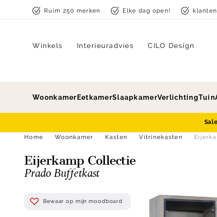
Skip to content
Ruim 250 merken
Elke dag open!
klante
Winkels
Interieuradvies
CILO Design
Woonkamer
Eetkamer
Slaapkamer
Verlichting
Tuin
Sal
Home
Woonkamer
Kasten
Vitrinekasten
Eijerk
Eijerkamp Collectie
Prado Buffetkast
Bewaar op mijn moodboard