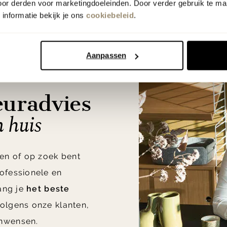
oor derden voor marketingdoeleinden. Door verder gebruik te ma
informatie bekijk je ons
cookiebeleid
.
Aanpassen
euradvies
n huis
en of op zoek bent
ofessionele en
vang je
het beste
olgens onze klanten,
nwensen.