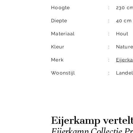
Hoogte
230 c
Diepte
40 cm
Materiaal
Hout
Kleur
Nature
Merk
Eijerk
Woonstijl
Landel
Eijerkamp vertel
Eijerkamp Collectie Pr