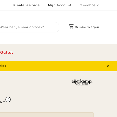
Klantenservice
Mijn Account
Moodboard
Winkelwagen
bmit search
s
Outlet
els >
Sluit
.-