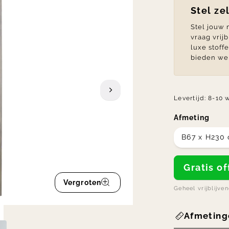
Stel ze
Stel jouw
vraag vrij
luxe stoff
bieden we 
Levertijd:
8-10 
Afmeting
B67 x H230
Gratis 
Vergroten
Geheel vrijblijve
Afmeting