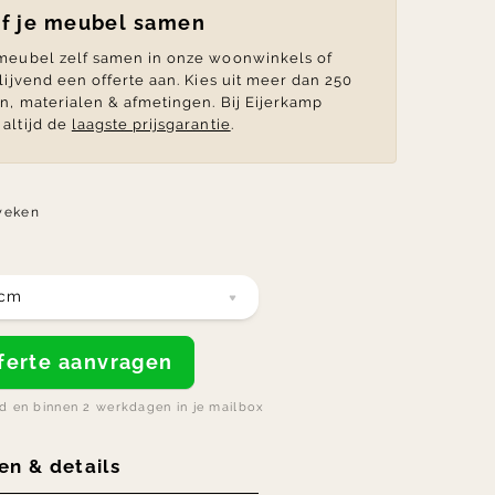
lf je meubel samen
 meubel zelf samen in onze woonwinkels of
blijvend een offerte aan. Kies uit meer dan 250
en, materialen & afmetingen. Bij Eijerkamp
altijd de
laagste prijsgarantie
.
weken
 cm
offerte aanvragen
nd en binnen 2 werkdagen in je mailbox
en & details