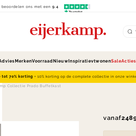
n beoordelen ons met een
9.4
Su
Advies
Merken
Voorraad
Nieuw
Inspiratie
vtwonen
Sale
Actie
e tot 70% korting
+ 10% korting op de complete collectie in onze wink
amp Collectie Prado Buffetkast
vanaf
2489