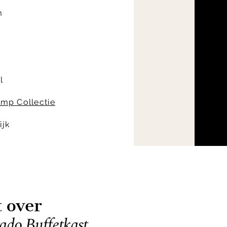
m
l
amp Collectie
ijk
t over
ado Buffetkast