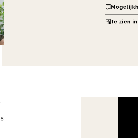
Mogelijk
Te zien i
s
68