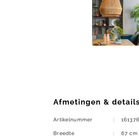
Afmetingen
&
detail
Artikelnummer
16137
Breedte
67 cm