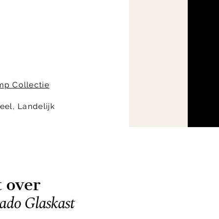
mp Collectie
eel, Landelijk
t over
rado Glaskast