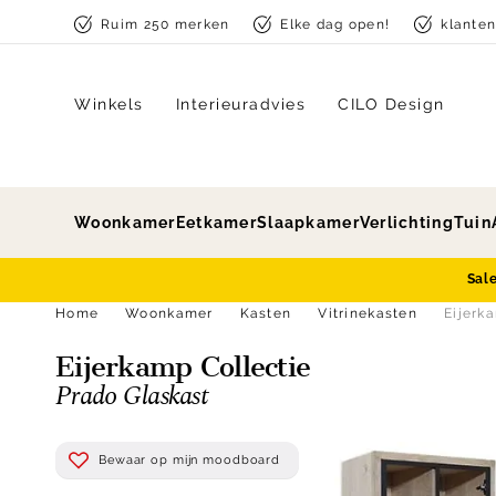
Skip to content
Ruim 250 merken
Elke dag open!
klante
Winkels
Interieuradvies
CILO Design
Woonkamer
Eetkamer
Slaapkamer
Verlichting
Tuin
Sal
Home
Woonkamer
Kasten
Vitrinekasten
Eijerk
Eijerkamp Collectie
Prado Glaskast
Bewaar op mijn moodboard