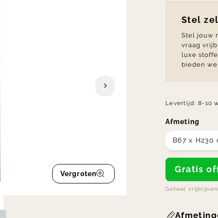
Stel ze
Stel jouw
vraag vrij
luxe stoff
bieden we 
Levertijd:
8-10 
Afmeting
B67 x H230
Gratis 
Vergroten
Geheel vrijblijve
Afmeting