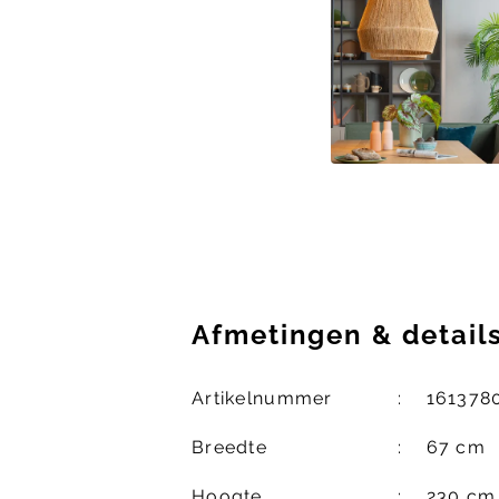
Afmetingen
&
detail
Artikelnummer
161378
Breedte
67 cm
Hoogte
230 cm