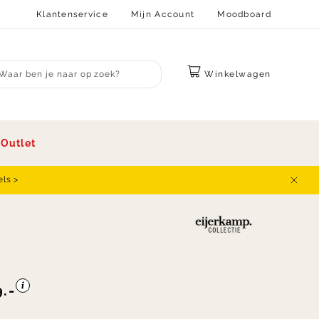
Klantenservice
Mijn Account
Moodboard
Winkelwagen
bmit search
s
Outlet
els >
Sluit
.-