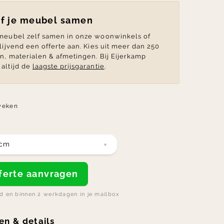
lf je meubel samen
 meubel zelf samen in onze woonwinkels of
blijvend een offerte aan. Kies uit meer dan 250
en, materialen & afmetingen. Bij Eijerkamp
altijd de
laagste prijsgarantie
.
weken
 cm
offerte aanvragen
nd en binnen 2 werkdagen in je mailbox
en & details