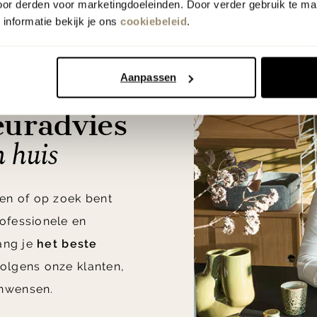
oor derden voor marketingdoeleinden. Door verder gebruik te ma
informatie bekijk je ons
cookiebeleid
.
Aanpassen
euradvies
n huis
en of op zoek bent
ofessionele en
vang je
het beste
olgens onze klanten,
nwensen.