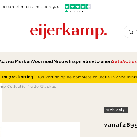
n beoordelen ons met een
9.4
Su
Advies
Merken
Voorraad
Nieuw
Inspiratie
vtwonen
Sale
Actie
e tot 70% korting
+ 10% korting op de complete collectie in onze wink
amp Collectie Prado Glaskast
web only
vanaf
2699