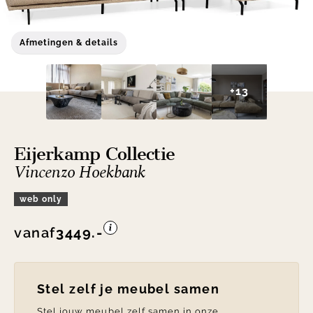
Afmetingen & details
+13
Eijerkamp Collectie
Vincenzo Hoekbank
web only
vanaf
3449.-
Stel zelf je meubel samen
Stel jouw meubel zelf samen in onze