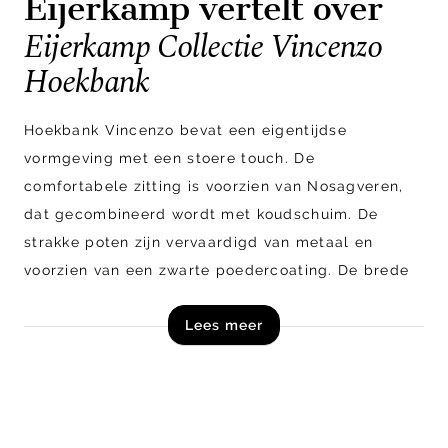
Eijerkamp vertelt over
Eijerkamp Collectie Vincenzo
Hoekbank
Hoekbank Vincenzo bevat een eigentijdse
vormgeving met een stoere touch. De
comfortabele zitting is voorzien van Nosagveren,
dat gecombineerd wordt met koudschuim. De
strakke poten zijn vervaardigd van metaal en
voorzien van een zwarte poedercoating. De brede
armleuningen en losse rugkussens maken het
Lees meer
plaatje compleet. De getoonde uitvoering is
bekleed in stof en bestaat uit de volgende
elementen: een 3-zitsbank met arm links en een
hoeksofa rechts.