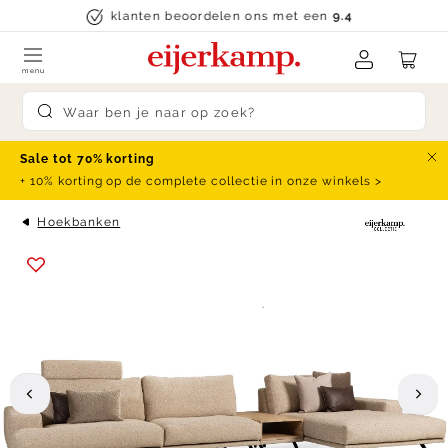
Skip to content
klanten beoordelen ons met een
9.4
menu
Submit search
Sale tot 70% korting
Slu
+ 10% korting op de complete collectie in onze winkels >
Hoekbanken