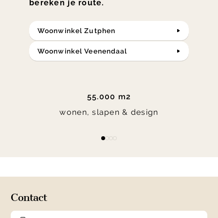
bereken je route.
Woonwinkel Zutphen
Woonwinkel Veenendaal
55.000 m2
wonen, slapen & design
Item
item
item
item
item
1
0
1
2
3
of
4
Contact