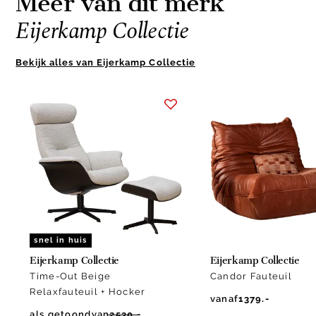
Meer van dit merk
Eijerkamp Collectie
Bekijk alles van Eijerkamp Collectie
Item
1
of
10
snel in huis
Eijerkamp Collectie
Eijerkamp Collectie
Time-Out Beige
Candor Fauteuil
Relaxfauteuil + Hocker
vanaf
1379.-
als getoond
van
2530.-