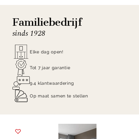
Het riante zitmeubel is in te delen met diverse
elementen, te bekleden met zowel stof en leder en
Familiebedrijf
in een kleur naar wens. Kortom, met Vincenzo zijn
sinds 1928
de mogelijkheden eindeloos!
Elke dag open!
Tot 7 jaar garantie
9.4 klantwaardering
Op maat samen te stellen
Item
1