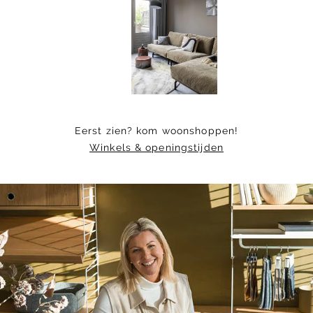
of
17
Eerst zien? kom woonshoppen!
Winkels & openingstijden