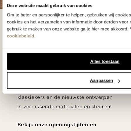
Deze website maakt gebruik van cookies
Om je beter en persoonlijker te helpen, gebruiken wij cooki
De woonwinkel
cookies en het verzamelen van informatie door derden voor 
gebruik te maken van onze website ga je hier mee akkoord. V
gezien op tv!
cookiebeleid
.
Wie kent het programma vtwonen
'Weer verliefd op je huis' niet? We
Alles toestaan
hebben met liefde de mooiste woon-,
slaap- en designcollecties
Aanpassen
samengesteld met de mooiste
klassiekers en de nieuwste ontwerpen
in verrassende materialen en kleuren!
Bekijk onze openingstijden en