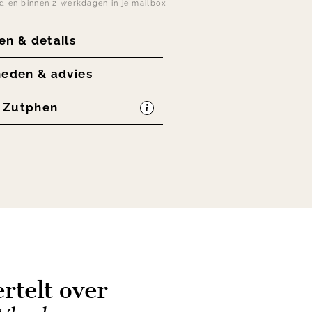
nd en binnen 2 werkdagen in je mailbox
en & details
heden & advies
n Zutphen
rtelt over