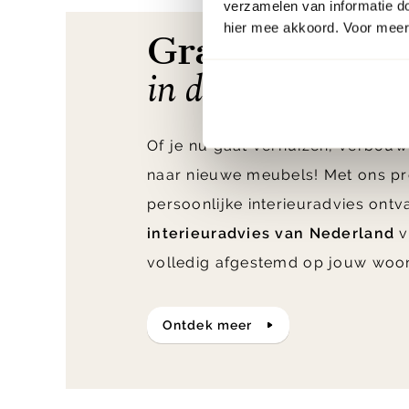
verzamelen van informatie d
hier mee akkoord. Voor meer 
Gratis* interi
in de winkel & aa
Of je nu gaat verhuizen, verbouw
naar nieuwe meubels! Met ons pr
persoonlijke interieuradvies ont
interieuradvies van Nederland
v
volledig afgestemd op jouw woo
ontdek meer