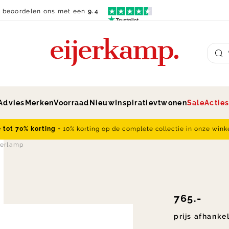
n beoordelen ons met een
9.4
Su
Advies
Merken
Voorraad
Nieuw
Inspiratie
vtwonen
Sale
Actie
e tot 70% korting
+ 10% korting op de complete collectie in onze wink
oerlamp
765.-
prijs afhanke