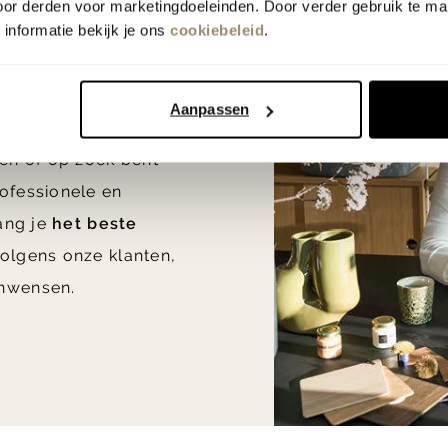
oor derden voor marketingdoeleinden. Door verder gebruik te ma
informatie bekijk je ons
cookiebeleid
.
euradvies
n huis
Aanpassen
en of op zoek bent
ofessionele en
vang je
het beste
olgens onze klanten,
nwensen.