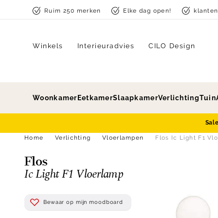
Skip to content
Ruim 250 merken
Elke dag open!
klante
Winkels
Interieuradvies
CILO Design
Woonkamer
Eetkamer
Slaapkamer
Verlichting
Tuin
Sal
Home
Verlichting
Vloerlampen
Flos Ic Light F1 Vl
Flos
Ic Light F1 Vloerlamp
Bewaar op mijn moodboard