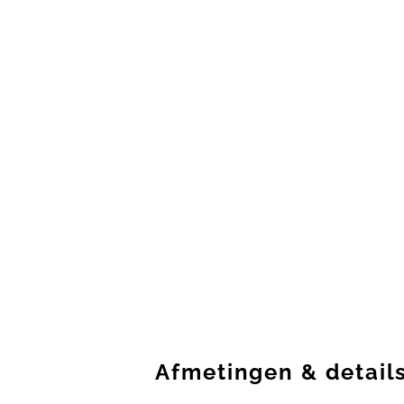
Afmetingen
&
detail