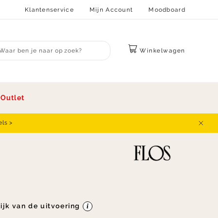
Klantenservice
Mijn Account
Moodboard
Winkelwagen
bmit search
s
Outlet
els >
Sluit
lijk van de uitvoering