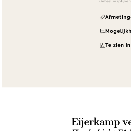
Geheel vrijblijve
Afmeting
Mogelijk
Te zien i
Eijerkamp ve
s