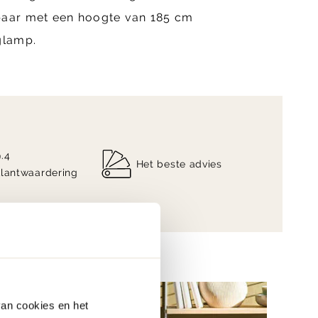
baar met een hoogte van 185 cm
glamp.
9.4
Het beste advies
klantwaardering
van cookies en het