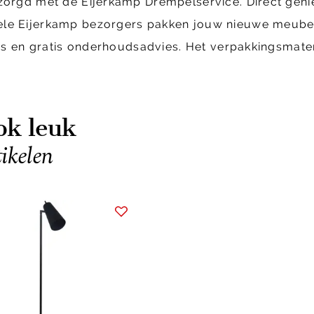
ezorgd met de Eijerkamp Drempelservice. Direct geni
ele Eijerkamp bezorgers pakken jouw nieuwe meubels
tjes en gratis onderhoudsadvies. Het verpakkingsmat
ok leuk
tikelen