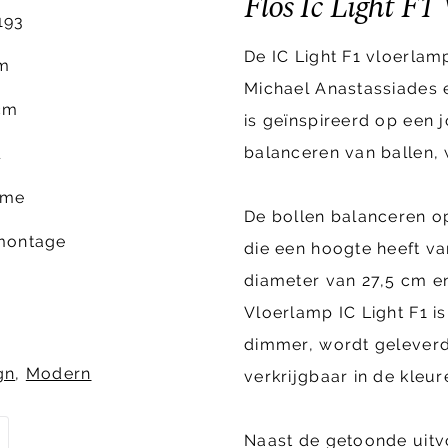
Flos Ic Light F1
193
De IC Light F1 vloerlam
m
Michael Anastassiades e
cm
is geïnspireerd op een j
balanceren van ballen, 
l
ome
De bollen balanceren op
montage
die een hoogte heeft va
diameter van 27,5 cm e
Vloerlamp IC Light F1 
dimmer, wordt geleverd 
gn
,
Modern
verkrijgbaar in de kleu
Naast de getoonde uitvo