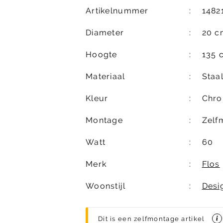
Artikelnummer
1482
Diameter
20 c
Hoogte
135 
Materiaal
Staa
Kleur
Chr
Montage
Zelf
Watt
60
Merk
Flos
Woonstijl
Desi
Dit is een zelfmontage artikel