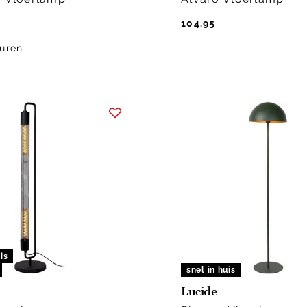
104.95
uren
is
snel in huis
Lucide