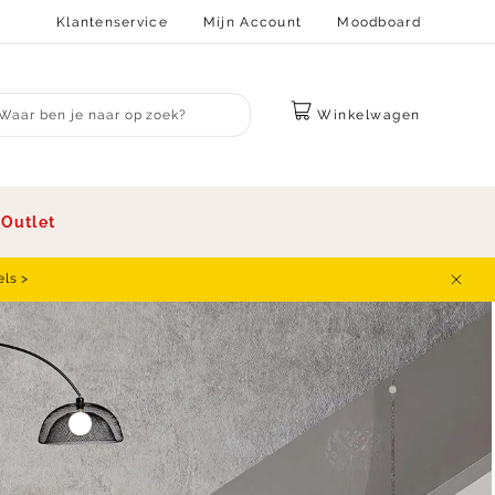
Klantenservice
Mijn Account
Moodboard
Winkelwagen
bmit search
s
Outlet
els >
Sluit