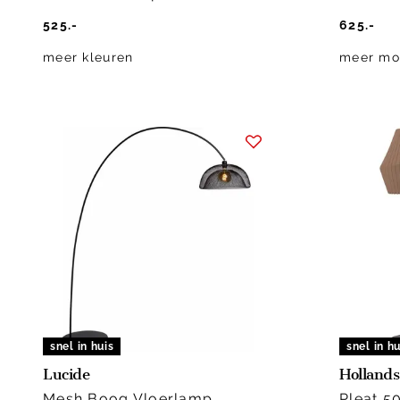
525.-
625.-
meer kleuren
meer mo
snel in huis
snel in hu
Lucide
Hollands
Mesh Boog Vloerlamp
Pleat 5