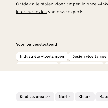
Ontdek alle stalen vloerlampen in onze
wink
interieuradvies
van onze experts
Voor jou geselecteerd
industriële vloerlampen
design vloerlampe
rotan vloerlampen
houten vloerlampen
zwarte vloerlampen
witte vloerlampen
Snel Leverbaar
Merk
Kleur
Mate