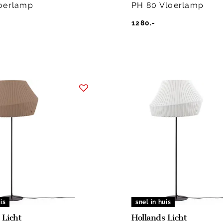
oerlamp
PH 80 Vloerlamp
1280.-
is
snel in huis
 Licht
Hollands Licht