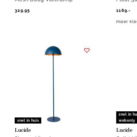
329.95
1169.-
meer kle
snel in hu
snel in huis
webonly
Lucide
Lucide