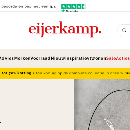
n beoordelen ons met een
9.4
Su
Advies
Merken
Voorraad
Nieuw
Inspiratie
vtwonen
Sale
Actie
e tot 70% korting
+ 10% korting op de complete collectie in onze wink
n