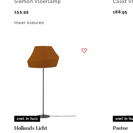
Siemon Vloerlamp
Calixt 
155.95
188.95
meer kleuren
snel in huis
snel in hu
Hollands Licht
Pastoe