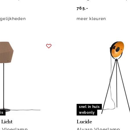
765.-
gelijkheden
meer kleuren
snel in huis
is
webonly
 Licht
Lucide
0 Vloerlamp
Alvaro Vloerlamp