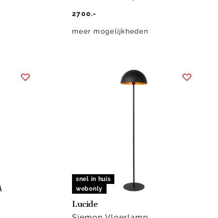
2700.-
meer mogelijkheden
snel in huis
webonly
Lucide
Siemon Vloerlamp