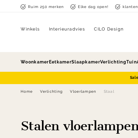
Skip to content
Ruim 250 merken
Elke dag open!
klante
Winkels
Interieuradvies
CILO Design
Woonkamer
Eetkamer
Slaapkamer
Verlichting
Tuin
Sal
Home
Verlichting
Vloerlampen
Staal
Stalen vloerlampe