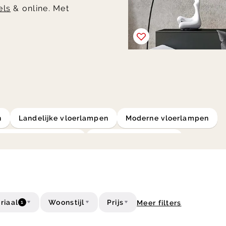
els
& online. Met
n
landelijke vloerlampen
moderne vloerlampen
glazen vloerlampen
gouden vloerlampen
grijze vloerlampen
riaal
Woonstijl
Prijs
Meer filters
1