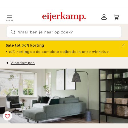
Skip to content
klanten beoordelen ons met een
9.4
menu
Submit search
Sale tot 70% korting
Slu
+ 10% korting op de complete collectie in onze winkels >
Vloerlampen