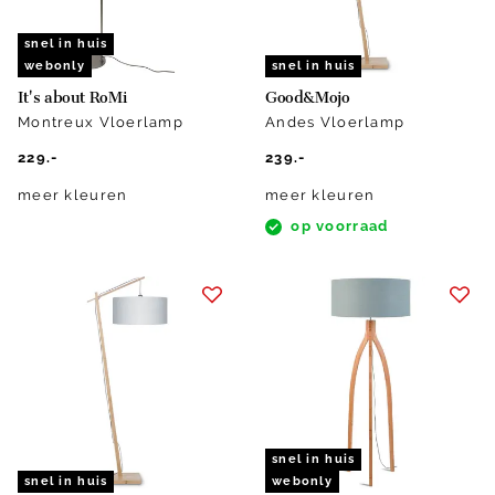
snel in huis
webonly
snel in huis
It's about RoMi
Good&Mojo
Montreux Vloerlamp
Andes Vloerlamp
229.-
239.-
meer kleuren
meer kleuren
op voorraad
snel in huis
snel in huis
webonly