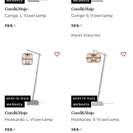
webonly
webonly
Good&Mojo
Good&Mojo
Cango L Vloerlamp
Cango S Vloerlamp
299.-
199.-
meer kleuren
snel in huis
snel in huis
webonly
webonly
Good&Mojo
Good&Mojo
Hokkaido L Vloerlamp
Hokkaido S Vloerlamp
259.-
199.-