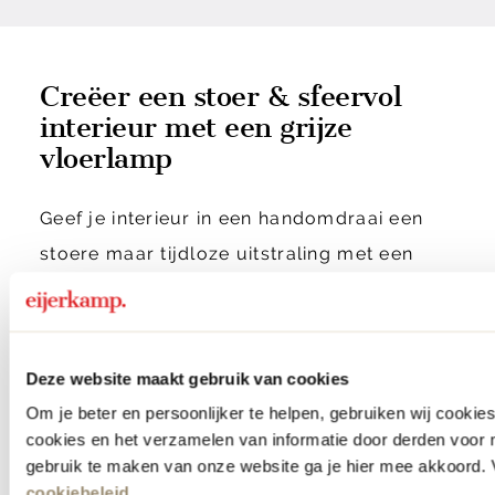
Creëer een stoer & sfeervol
interieur met een grijze
vloerlamp
Geef je interieur in een handomdraai een
stoere maar tijdloze uitstraling met een
grijze vloerlamp. Een staande lamp is een
stijlvolle toevoeging aan jouw interieur. Bij
Eijerkamp vind je uit een ruime collectie
Deze website maakt gebruik van cookies
verlichting van stijlvolle, minimalistische
Om je beter en persoonlijker te helpen, gebruiken wij cooki
staande lampen tot vloerlampen met een
cookies en het verzamelen van informatie door derden voor 
statement lampenkap in het grijs. Ontdek
gebruik te maken van onze website ga je hier mee akkoord. V
cookiebeleid
.