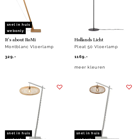
snel in huis
webonly
It's about RoMi
Hollands Licht
Montblanc Vloerlamp
Pleat 50 Vloerlamp
329.-
1169.-
meer kleuren
snel in huis
snel in huis