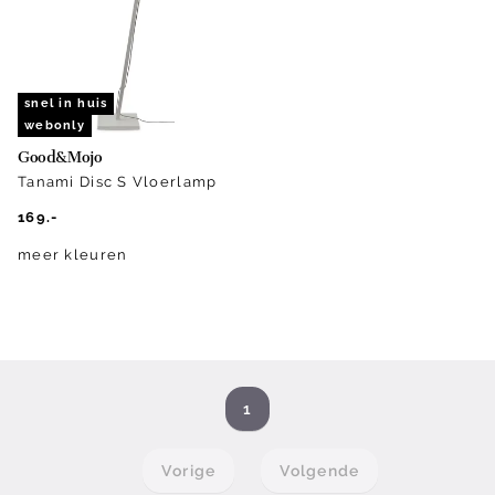
snel in huis
webonly
Good&Mojo
Tanami Disc S Vloerlamp
169.-
meer kleuren
1
Vorige
Volgende