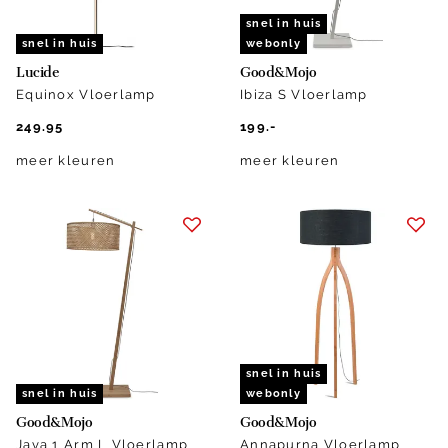
snel in huis
snel in huis
webonly
Lucide
Good&Mojo
Equinox Vloerlamp
Ibiza S Vloerlamp
249.95
199.-
meer kleuren
meer kleuren
snel in huis
snel in huis
webonly
Good&Mojo
Good&Mojo
Java 1 Arm L Vloerlamp
Annapurna Vloerlamp