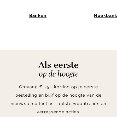
Banken
Hoekban
Item
1
of
10
Als eerste
op de hoogte
Ontvang € 25.- korting op je eerste
bestelling en blijf op de hoogte van de
nieuwste collecties, laatste woontrends en
verrassende acties.