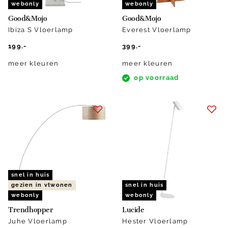
webonly
webonly
Good&Mojo
Good&Mojo
Ibiza S Vloerlamp
Everest Vloerlamp
199.-
399.-
meer kleuren
meer kleuren
op voorraad
snel in huis
gezien in vtwonen
snel in huis
webonly
webonly
Trendhopper
Lucide
Juhe Vloerlamp
Hester Vloerlamp