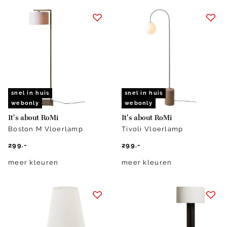
snel in huis
snel in huis
webonly
webonly
It's about RoMi
It's about RoMi
Boston M Vloerlamp
Tivoli Vloerlamp
299.-
299.-
meer kleuren
meer kleuren