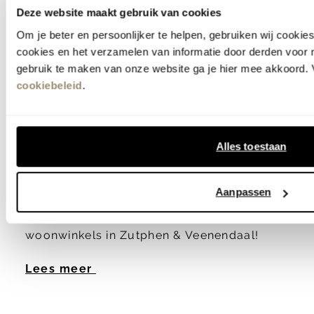
Deze website maakt gebruik van cookies
Een witte vloerlamp straalt rust uit en past
Om je beter en persoonlijker te helpen, gebruiken wij cooki
cookies en het verzamelen van informatie door derden voor 
door de neutrale kleur in iedere woonstijl.
gebruik te maken van onze website ga je hier mee akkoord. V
Bij Eijerkamp vind je witte staande lampen
cookiebeleid
.
in diverse materialen: van glas tot hout tot
aan metaal. Naast het verzorgen van licht
in de duisternis, voegt een staande lamp
Alles toestaan
ook gezelligheid en warmte toe aan jouw
interieur. Ontdek de complete collectie
Aanpassen
witte vloerlampen online of in onze
woonwinkels in Zutphen & Veenendaal!
Lees meer