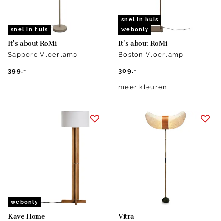
snel in huis
snel in huis
webonly
It's about RoMi
It's about RoMi
Sapporo Vloerlamp
Boston Vloerlamp
399.-
309.-
meer kleuren
webonly
Kave Home
Vitra