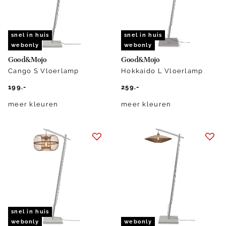
snel in huis
snel in huis
webonly
webonly
Good&Mojo
Good&Mojo
Cango S Vloerlamp
Hokkaido L Vloerlamp
199.-
259.-
meer kleuren
meer kleuren
snel in huis
webonly
webonly