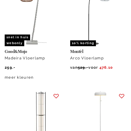
snel in huis
webonly
10% korting
Good&Mojo
Montèl
Madeira Vloerlamp
Arco Vloerlamp
259.-
van
529.-
voor
476.10
meer kleuren