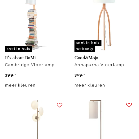
snel in huis
snel in huis
webonly
It's about RoMi
Good&Mojo
Cambridge Vloerlamp
Annapurna Vloerlamp
399.-
319.-
meer kleuren
meer kleuren