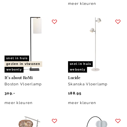
meer kleuren
snel in huis
gezien in vtwonen
snel in huis
webonly
webonly
It's about RoMi
Lucide
Boston Vloerlamp
Skanska Vloerlamp
309.-
188.95
meer kleuren
meer kleuren