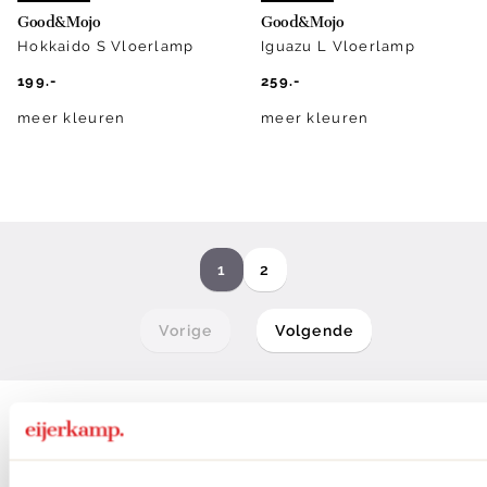
Good&Mojo
Good&Mojo
Hokkaido S Vloerlamp
Iguazu L Vloerlamp
199.-
259.-
meer kleuren
meer kleuren
1
2
Vorige
Volgende
Match witte vloerlampen in
ieder interieur