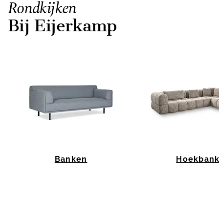
Rondkijken
Bij Eijerkamp
Banken
Hoekban
Item
1
of