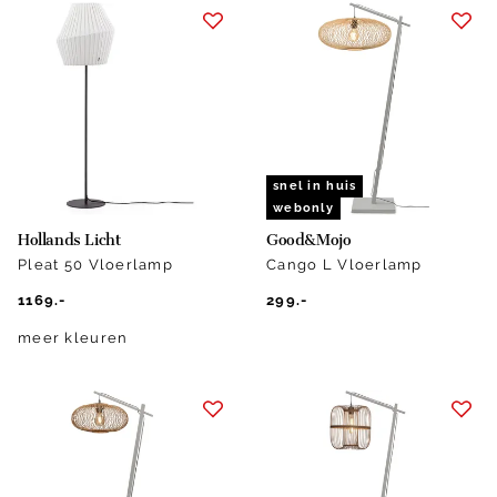
snel in huis
webonly
Hollands Licht
Good&Mojo
Pleat 50 Vloerlamp
Cango L Vloerlamp
1169.-
299.-
meer kleuren