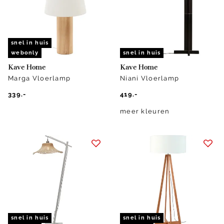
snel in huis
webonly
snel in huis
Kave Home
Kave Home
Marga Vloerlamp
Niani Vloerlamp
339.-
419.-
meer kleuren
snel in huis
snel in huis