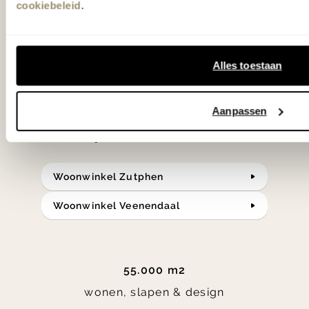
cookiebeleid
.
slaap- en designcollecties
samengesteld met de mooiste
klassiekers en de nieuwste ontwerpen
Alles toestaan
in verrassende materialen en kleuren!
Aanpassen
Bekijk onze openingstijden en
bereken je route.
Woonwinkel Zutphen
Woonwinkel Veenendaal
55.000 m2
wonen, slapen & design