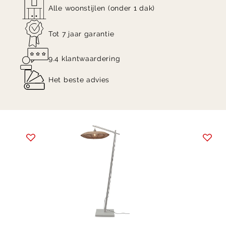
Alle woonstijlen (onder 1 dak)
Tot 7 jaar garantie
9.4 klantwaardering
Het beste advies
Item
1
of
4