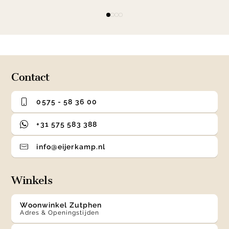
Item
item
item
item
item
1
0
1
2
3
of
4
Contact
0575 - 58 36 00
+31 575 583 388
info@eijerkamp.nl
Winkels
Woonwinkel Zutphen
Adres & Openingstijden