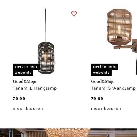
Item
1
of
10
snel in huis
snel in huis
webonly
webonly
Good&Mojo
Good&Mojo
Tanami L Hanglamp
Tanami S Wandlamp
79.99
79.99
meer kleuren
meer kleuren