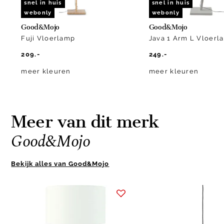
snel in huis
snel in huis
webonly
webonly
Good&Mojo
Good&Mojo
Fuji Vloerlamp
Java 1 Arm L Vloerl
209.-
249.-
meer kleuren
meer kleuren
Meer van dit merk
Good&Mojo
Bekijk alles van Good&Mojo
Item
1
of