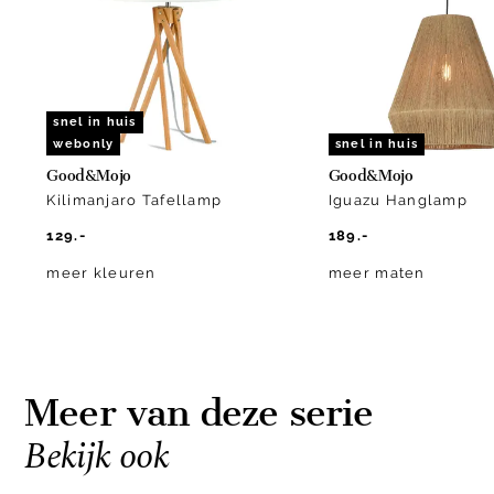
10
snel in huis
webonly
snel in huis
Good&Mojo
Good&Mojo
Kilimanjaro Tafellamp
Iguazu Hanglamp
129.-
189.-
meer kleuren
meer maten
Meer van deze serie
Bekijk ook