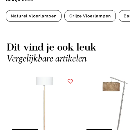
Naturel Vloerlampen
Grijze Vloerlampen
Ba
Dit vind je ook leuk
Vergelijkbare artikelen
Item
1
of
15