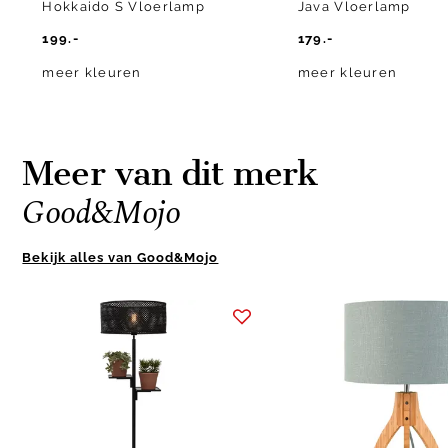
Hokkaido S Vloerlamp
Java Vloerlamp
199.-
179.-
meer kleuren
meer kleuren
Meer van dit merk
Good&Mojo
Bekijk alles van Good&Mojo
Item
1
of
10