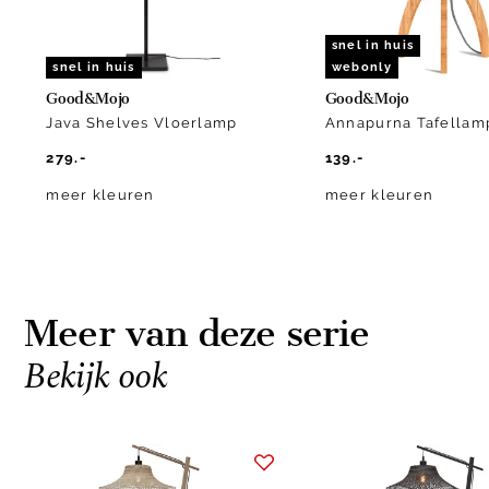
snel in huis
snel in huis
webonly
Good&Mojo
Good&Mojo
Java Shelves Vloerlamp
Annapurna Tafellam
279.-
139.-
meer kleuren
meer kleuren
Meer van deze serie
Bekijk ook
Item
1