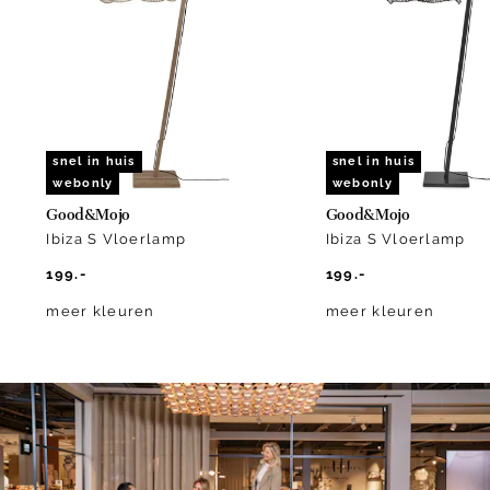
of
10
snel in huis
snel in huis
webonly
webonly
Good&Mojo
Good&Mojo
Ibiza S Vloerlamp
Ibiza S Vloerlamp
199.-
199.-
meer kleuren
meer kleuren