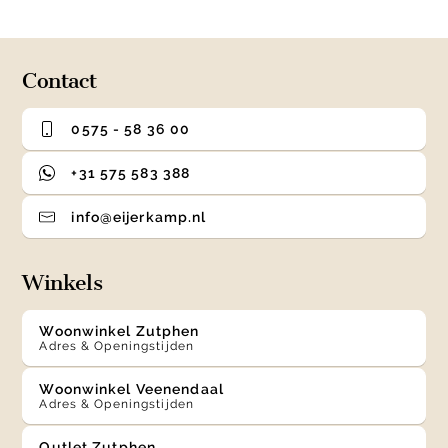
0
1
2
3
of
4
Contact
0575 - 58 36 00
+31 575 583 388
info@eijerkamp.nl
Winkels
Woonwinkel Zutphen
Adres & Openingstijden
Woonwinkel Veenendaal
Adres & Openingstijden
Outlet Zutphen