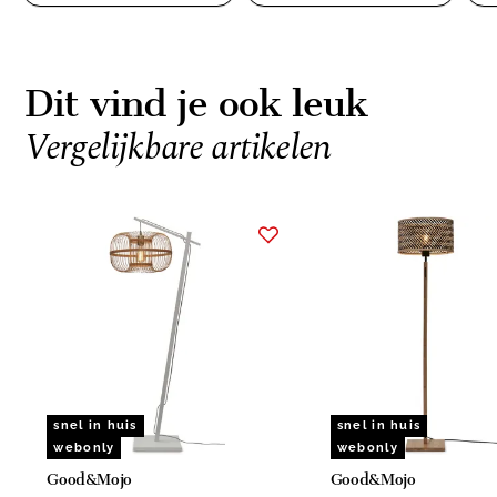
Dit vind je ook leuk
Vergelijkbare artikelen
Item
1
of
15
snel in huis
snel in huis
webonly
webonly
Good&Mojo
Good&Mojo