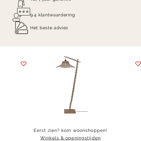
9.4 klantwaardering
Het beste advies
Item
1
of
4
Eerst zien? kom woonshoppen!
Winkels & openingstijden