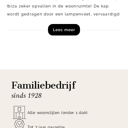
Ibiza zeker opvallen in de woonruimte! De kap
wordt gedragen door een lampenvoet, vervaardigd
uit bamboe in de kleur natural. Hierdoor past
Lees meer
vloerlamp Ibiza perfect in een landelijk interieur!
Naast de vertoonde uitvoering is vloerlamp Ibiza
ook verkrijgbaar in diverse andere maten en
kleuren.
Shop vloerlamp Ibiza van Good&Mojo nu online!
Familiebedrijf
sinds 1928
Alle woonstijlen (onder 1 dak)
Tot 7 jaar garantie