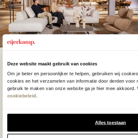
De woonwinkel
Deze website maakt gebruik van cookies
gezien op tv!
Om je beter en persoonlijker te helpen, gebruiken wij cooki
cookies en het verzamelen van informatie door derden voor 
gebruik te maken van onze website ga je hier mee akkoord. V
Wie kent het programma vtwonen
cookiebeleid
.
'Weer verliefd op je huis' niet? We
hebben met liefde de mooiste woon-,
slaap- en designcollecties
Alles toestaan
samengesteld met de mooiste