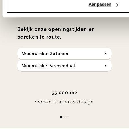
klassiekers en de nieuwste ontwerpen
Aanpassen
in verrassende materialen en kleuren!
Bekijk onze openingstijden en
bereken je route.
Woonwinkel Zutphen
Woonwinkel Veenendaal
55.000 m2
wonen, slapen & design
Item
item
item
item
item
1