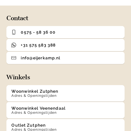
4
Contact
0575 - 58 36 00
+31 575 583 388
info@eijerkamp.nl
Winkels
Woonwinkel Zutphen
Adres & Openingstijden
Woonwinkel Veenendaal
Adres & Openingstijden
Outlet Zutphen
Adres & Openingstijden