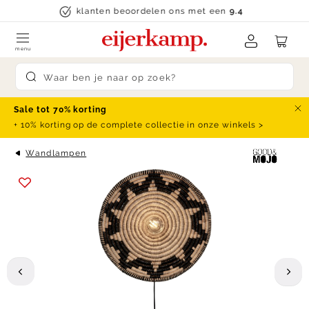
Skip to content
klanten beoordelen ons met een
9.4
menu
Submit search
Sale tot 70% korting
Slu
+ 10% korting op de complete collectie in onze winkels >
Wandlampen