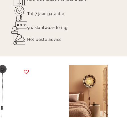
Tot 7 jaar garantie
9.4 klantwaardering
Het beste advies
Item
1
of
10