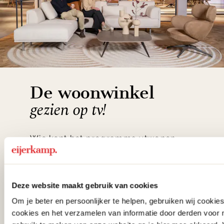
De woonwinkel
gezien op tv!
Wie kent het programma vtwonen
'Weer verliefd op je huis' niet? We
hebben met liefde de mooiste woon-,
Deze website maakt gebruik van cookies
slaap- en designcollecties
Om je beter en persoonlijker te helpen, gebruiken wij cooki
samengesteld met de mooiste
cookies en het verzamelen van informatie door derden voor 
klassiekers en de nieuwste ontwerpen