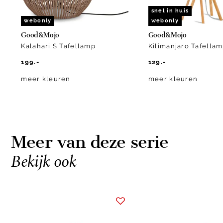
snel in huis
webonly
webonly
Good&Mojo
Good&Mojo
Kalahari S Tafellamp
Kilimanjaro Tafella
199.-
129.-
meer kleuren
meer kleuren
Meer van deze serie
Bekijk ook
Item
1
of