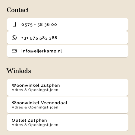
4
Contact
0575 - 58 36 00
+31 575 583 388
info@eijerkamp.nl
Winkels
Woonwinkel Zutphen
Adres & Openingstijden
Woonwinkel Veenendaal
Adres & Openingstijden
Outlet Zutphen
Adres & Openingstijden