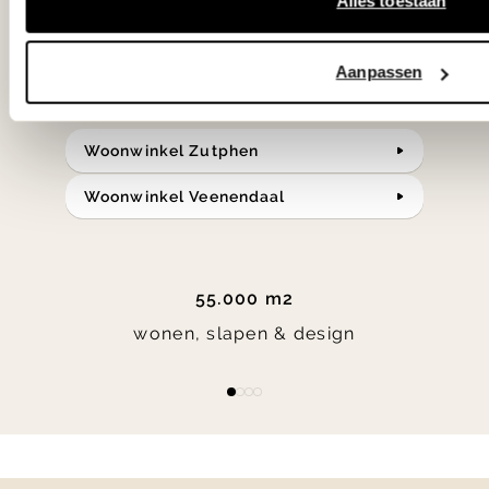
Alles toestaan
Bekijk onze openingstijden en
Aanpassen
bereken je route.
Woonwinkel Zutphen
Woonwinkel Veenendaal
55.000 m2
wonen, slapen & design
Item
item
item
item
item
1
0
1
2
3
of