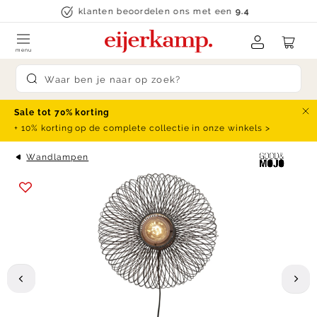
Skip to content
klanten beoordelen ons met een
9.4
menu
Submit search
Sale tot 70% korting
Slu
+ 10% korting op de complete collectie in onze winkels >
Wandlampen