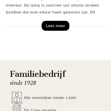
interieur. De lamp is voorzien van smalle stroken
bamboe die over elkaar heen geweven zijn. Dit
zorgt voor een speels lichteffect in de woonruimte.
Lees meer
Naast de vertoonde uitvoering is plafondlamp
Cango van Good & Mojo ook verkrijgbaar in diverse
andere kleuren.
Shop plafondlamp Cango van Good&Mojo nu online
of kom langs in één van onze woonwinkels!
Familiebedrijf
sinds 1928
Alle woonstijlen (onder 1 dak)
Tot 7 jaar garantie