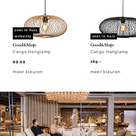
10
snel in huis
webonly
snel in huis
Good&Mojo
Good&Mojo
Cango Hanglamp
Cango Hanglamp
99.99
169.-
meer kleuren
meer kleuren