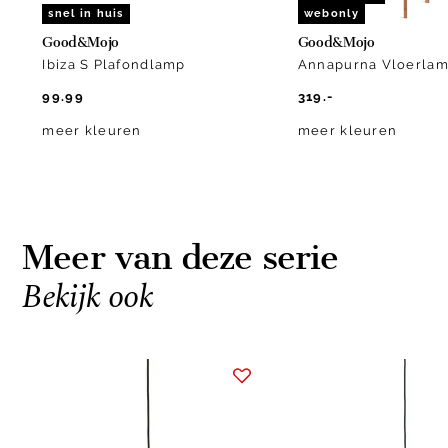
snel in huis
webonly
Good&Mojo
Good&Mojo
Ibiza S Plafondlamp
Annapurna Vloerla
99.99
319.-
meer kleuren
meer kleuren
Meer van deze serie
Bekijk ook
Item
1
of