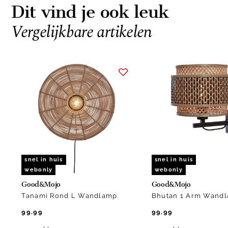
Dit vind je ook leuk
Vergelijkbare artikelen
Item
1
of
15
snel in huis
snel in huis
webonly
webonly
Good&Mojo
Good&Mojo
Tanami Rond L Wandlamp
Bhutan 1 Arm Wand
99.99
99.99