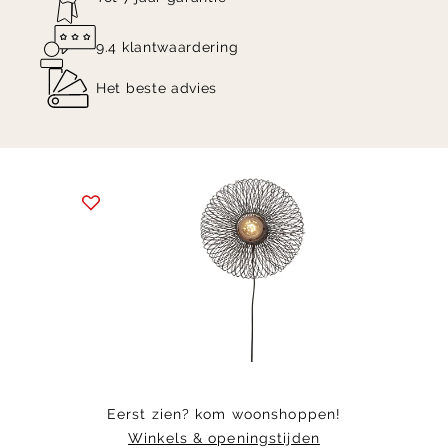
9.4 klantwaardering
Het beste advies
Item
1
of
4
Eerst zien? kom woonshoppen!
Winkels & openingstijden