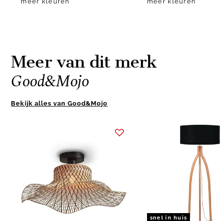
meer kleuren
meer kleuren
Meer van dit merk
Good&Mojo
Bekijk alles van Good&Mojo
Item
1
of
10
snel in huis