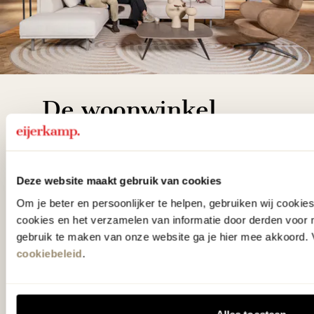
De woonwinkel
gezien op tv!
Wie kent het programma vtwonen
Deze website maakt gebruik van cookies
'Weer verliefd op je huis' niet? We
Om je beter en persoonlijker te helpen, gebruiken wij cooki
hebben met liefde de mooiste woon-,
cookies en het verzamelen van informatie door derden voor 
gebruik te maken van onze website ga je hier mee akkoord. V
slaap- en designcollecties
cookiebeleid
.
samengesteld met de mooiste
klassiekers en de nieuwste ontwerpen
in verrassende materialen en kleuren!