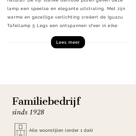
lamp een speelse en elegante uitstraling. Met zijn
warme en gezellige verlichting creëert de Iguazu
Tafellamp 5 Legs een ontspannen sfeer in elke
ruimte. Of je nu een boek leest, een spel speelt of
Lees meer
gewoon wilt ontspannen, deze lamp zorgt voor de
perfecte ambiance.
Voeg een vleugje stijl toe aan je interieur en shop
de Good&Mojo Iguazu Tafellamp 5 Legs online of
bezoek onze woonwinkels!
Familiebedrijf
sinds 1928
Alle woonstijlen (onder 1 dak)