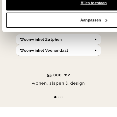
in verrassende materialen en kleuren!
Alles toestaan
Bekijk onze openingstijden en
Aanpassen
bereken je route.
Woonwinkel Zutphen
Woonwinkel Veenendaal
55.000 m2
wonen, slapen & design
Item
item
item
item
item
1
0
1
2
3
of