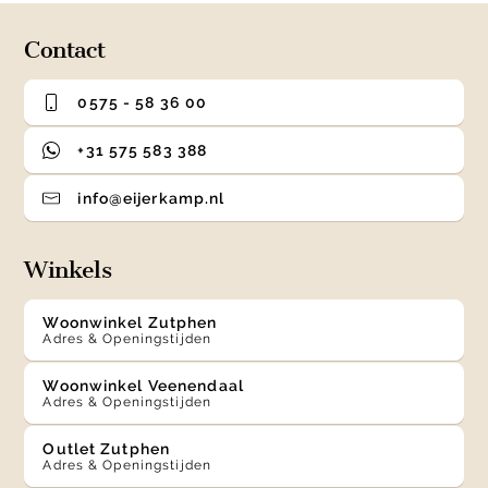
4
Contact
0575 - 58 36 00
+31 575 583 388
info@eijerkamp.nl
Winkels
Woonwinkel Zutphen
Adres & Openingstijden
Woonwinkel Veenendaal
Adres & Openingstijden
Outlet Zutphen
Adres & Openingstijden