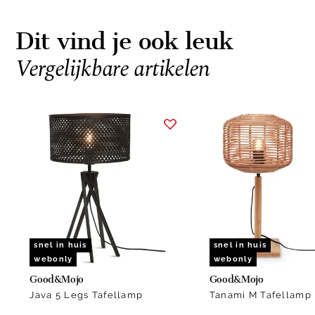
Dit vind je ook leuk
Vergelijkbare artikelen
Item
1
of
15
snel in huis
snel in huis
webonly
webonly
Good&Mojo
Good&Mojo
Java 5 Legs Tafellamp
Tanami M Tafellamp