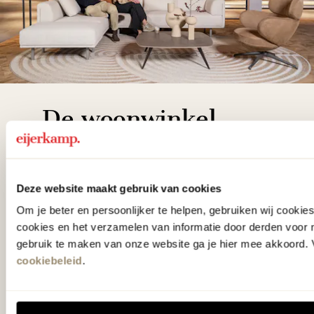
De woonwinkel
gezien op tv!
Wie kent het programma vtwonen
Deze website maakt gebruik van cookies
'Weer verliefd op je huis' niet? We
Om je beter en persoonlijker te helpen, gebruiken wij cooki
hebben met liefde de mooiste woon-,
cookies en het verzamelen van informatie door derden voor 
gebruik te maken van onze website ga je hier mee akkoord. V
slaap- en designcollecties
cookiebeleid
.
samengesteld met de mooiste
klassiekers en de nieuwste ontwerpen