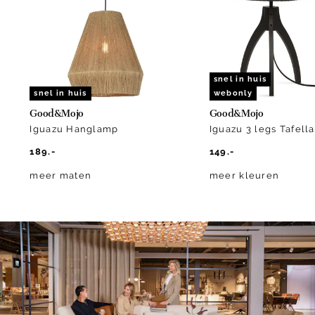
10
snel in huis
snel in huis
webonly
Good&Mojo
Good&Mojo
Iguazu Hanglamp
Iguazu 3 legs Tafell
189.-
149.-
meer maten
meer kleuren