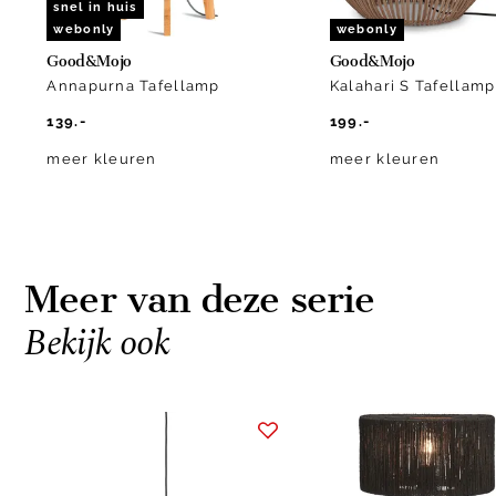
snel in huis
webonly
webonly
Good&Mojo
Good&Mojo
Annapurna Tafellamp
Kalahari S Tafellamp
139.-
199.-
meer kleuren
meer kleuren
Meer van deze serie
Bekijk ook
Item
1
of