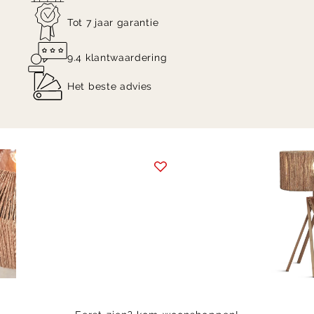
Tot 7 jaar garantie
9.4 klantwaardering
Het beste advies
Item
1
of
4