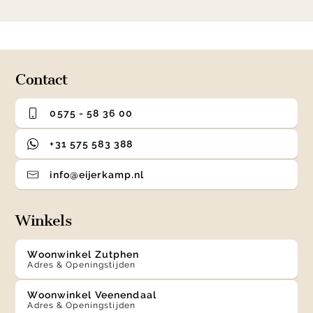
item
item
item
item
1
0
1
2
3
of
4
Contact
0575 - 58 36 00
+31 575 583 388
info@eijerkamp.nl
Winkels
Woonwinkel Zutphen
Adres & Openingstijden
Woonwinkel Veenendaal
Adres & Openingstijden