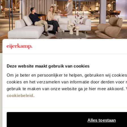
De woonwinkel
Deze website maakt gebruik van cookies
gezien op tv!
Om je beter en persoonlijker te helpen, gebruiken wij cooki
cookies en het verzamelen van informatie door derden voor 
gebruik te maken van onze website ga je hier mee akkoord. V
Wie kent het programma vtwonen
cookiebeleid
.
'Weer verliefd op je huis' niet? We
hebben met liefde de mooiste woon-,
slaap- en designcollecties
Alles toestaan