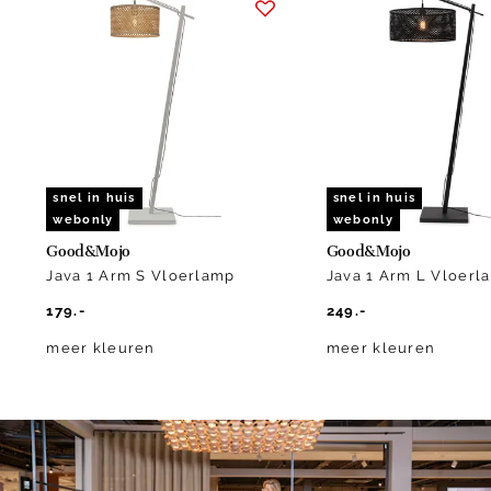
1
of
10
snel in huis
snel in huis
webonly
webonly
Good&Mojo
Good&Mojo
Java 1 Arm S Vloerlamp
Java 1 Arm L Vloerl
179.-
249.-
meer kleuren
meer kleuren