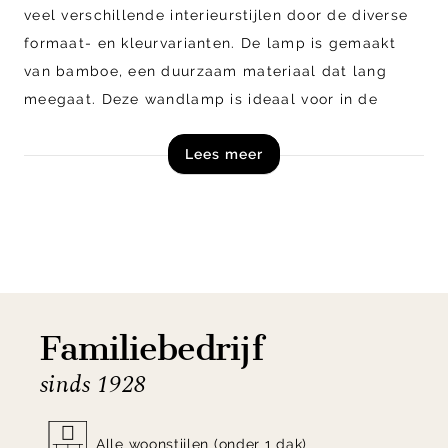
veel verschillende interieurstijlen door de diverse
formaat- en kleurvarianten. De lamp is gemaakt
van bamboe, een duurzaam materiaal dat lang
meegaat. Deze wandlamp is ideaal voor in de
gang, slaapkamer of keuken en voegt een speels
Lees meer
effect toe aan de kamer door de lichtdoorlatende
kap.
Bestel de Java wandlamp van Good&Mojo nu
exclusief online bij Eijerkamp!
Familiebedrijf
sinds 1928
Alle woonstijlen (onder 1 dak)