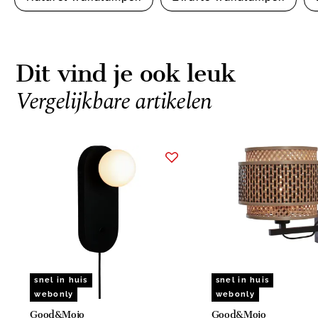
Dit vind je ook leuk
Vergelijkbare artikelen
Item
1
of
15
snel in huis
snel in huis
webonly
webonly
Good&Mojo
Good&Mojo