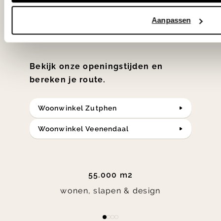
samengesteld met de mooiste
klassiekers en de nieuwste ontwerpen
Aanpassen
in verrassende materialen en kleuren!
Bekijk onze openingstijden en
bereken je route.
Woonwinkel Zutphen
Woonwinkel Veenendaal
55.000 m2
wonen, slapen & design
Item