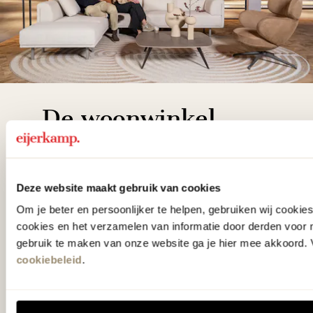
De woonwinkel
gezien op tv!
Wie kent het programma vtwonen
Deze website maakt gebruik van cookies
'Weer verliefd op je huis' niet? We
Om je beter en persoonlijker te helpen, gebruiken wij cooki
hebben met liefde de mooiste woon-,
cookies en het verzamelen van informatie door derden voor 
gebruik te maken van onze website ga je hier mee akkoord. V
slaap- en designcollecties
cookiebeleid
.
samengesteld met de mooiste
klassiekers en de nieuwste ontwerpen