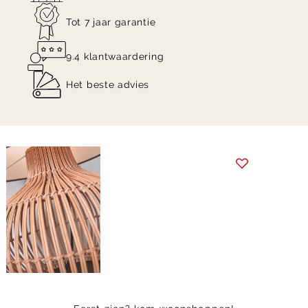
Tot 7 jaar garantie
9.4 klantwaardering
Het beste advies
Item
1
of
4