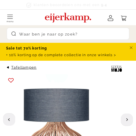
Skip to content
klanten beoordelen ons met een
9.4
menu
Submit search
Sale tot 70% korting
Slu
+ 10% korting op de complete collectie in onze winkels >
Tafellampen