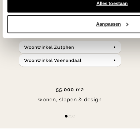
in verrassende materialen en kleuren!
Alles toestaan
Bekijk onze openingstijden en
Aanpassen
bereken je route.
Woonwinkel Zutphen
Woonwinkel Veenendaal
55.000 m2
wonen, slapen & design
Item
item
item
item
item
1
0
1
2
3
of