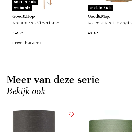
snel in huis
webonly
snel in huis
Good&Mojo
Good&Mojo
Annapurna Vloerlamp
Kalimantan L Hangl
319.-
199.-
meer kleuren
Meer van deze serie
Bekijk ook
Item
1
of