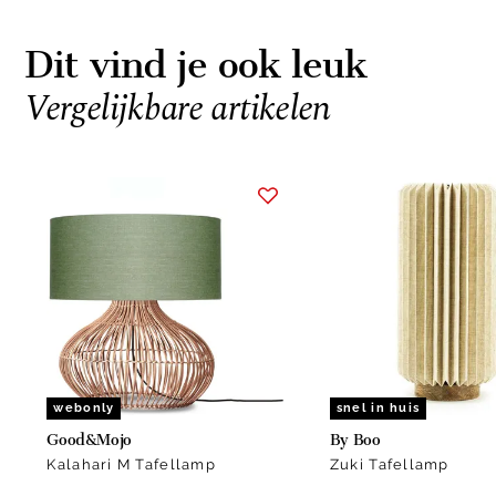
Dit vind je ook leuk
Vergelijkbare artikelen
Item
1
of
15
webonly
snel in huis
Good&Mojo
By Boo
Kalahari M Tafellamp
Zuki Tafellamp