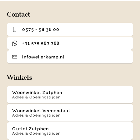
4
Contact
0575 - 58 36 00
+31 575 583 388
info@eijerkamp.nl
Winkels
Woonwinkel Zutphen
Adres & Openingstijden
Woonwinkel Veenendaal
Adres & Openingstijden
Outlet Zutphen
Adres & Openingstijden