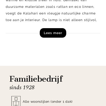
duurzame materialen zoals rattan en eco linnen,
voegt de Kalahari een vleugje natuurlijke charme
toe aan je interieur. De lamp is niet alleen stijlvol,
maar ook milieubewust, want voor elke verkochte
Lees meer
lamp wordt er een donatie gedaan aan de
WakaWaka Foundation. Geniet van de gezelligheid
en het goede doel met de Kalahari Tafellamp in
jouw huis! Naast getoond model is tafellamp
Kalahari tevens verkrijgbaar in diverse andere
uitvoeringen.
Familiebedrijf
Shop tafellamp Kalahari an Good&Mojo nu direct
sinds 1928
online of kom langs in onze woonwinkels!
Alle woonstijlen (onder 1 dak)