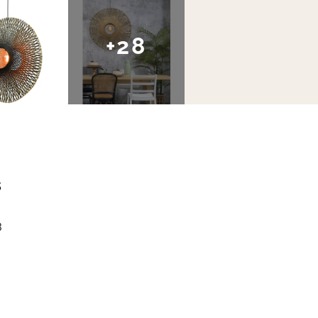
+28
s
3