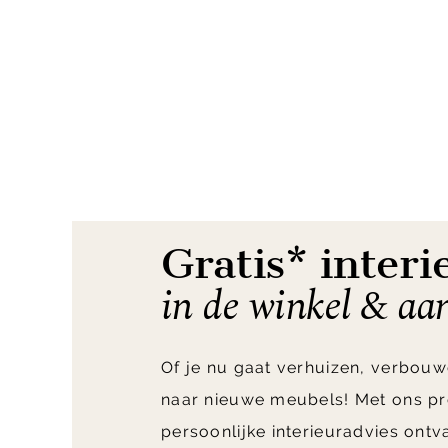
Item
1
of
32
Gratis* interi
in de winkel & aa
Of je nu gaat verhuizen, verbouw
naar nieuwe meubels! Met ons pr
persoonlijke interieuradvies ont