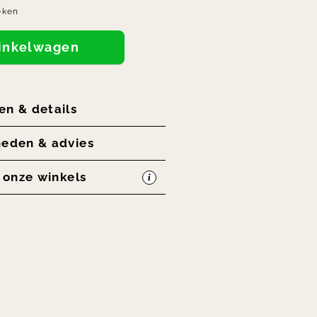
eken
winkelwagen
en & details
heden & advies
n onze winkels