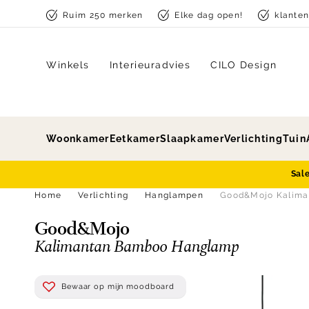
Skip to content
Ruim 250 merken
Elke dag open!
klante
Winkels
Interieuradvies
CILO Design
Woonkamer
Eetkamer
Slaapkamer
Verlichting
Tuin
Sal
Home
Verlichting
Hanglampen
Good&Mojo Kalima
Good&Mojo
Kalimantan Bamboo Hanglamp
Bewaar op mijn moodboard