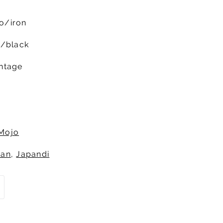
o/iron
l/black
ntage
Mojo
ian
,
Japandi