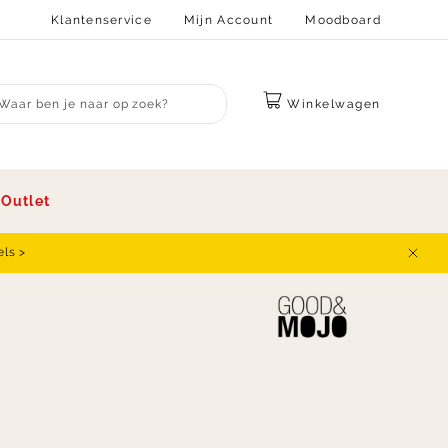
Klantenservice
Mijn Account
Moodboard
Winkelwagen
bmit search
s
Outlet
els >
Sluit