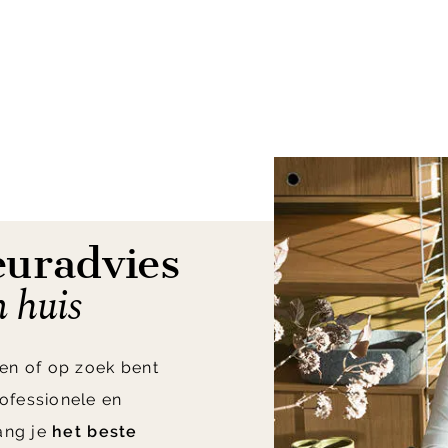
euradvies
n huis
en of op zoek bent
ofessionele en
vang je
het beste