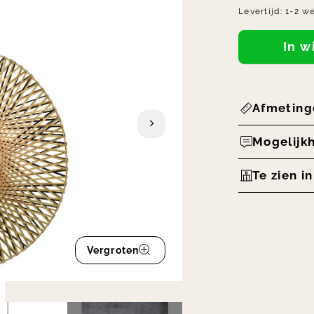
Levertijd:
1-2 w
In 
Afmeting
Mogelijk
Te zien i
Vergroten