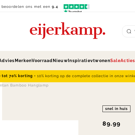
n beoordelen ons met een
9.4
Su
Advies
Merken
Voorraad
Nieuw
Inspiratie
vtwonen
Sale
Actie
e tot 70% korting
+ 10% korting op de complete collectie in onze wink
ntan Bamboo Hanglamp
snel in huis
89.99