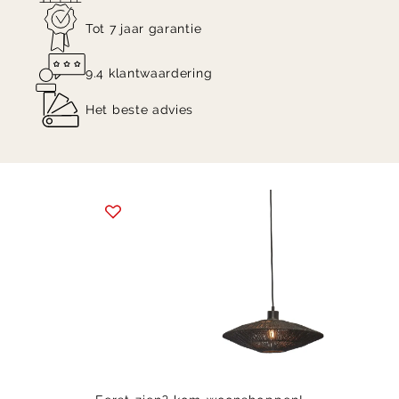
Tot 7 jaar garantie
9.4 klantwaardering
Het beste advies
Item
1
of
4