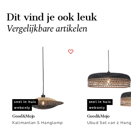
Dit vind je ook leuk
Vergelijkbare artikelen
Item
1
of
15
snel in huis
snel in huis
webonly
webonly
Good&Mojo
Good&Mojo
Kalimantan S Hanglamp
Ubud Set van 2 Han