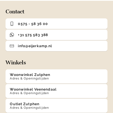
4
Contact
0575 - 58 36 00
+31 575 583 388
info@eijerkamp.nl
Winkels
Woonwinkel Zutphen
Adres & Openingstijden
Woonwinkel Veenendaal
Adres & Openingstijden
Outlet Zutphen
Adres & Openingstijden