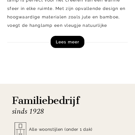
sfeer in elke ruimte. Met zijn opvallende design en
hoogwaardige materialen zoals jute en bamboe,
voegt de hanglamp een vleugje natuurlijke
schoonheid toe aan je interieur. Of je hem nu boven
Lees meer
de eettafel plaatst of in de hal hangt, de Iguazu
hanglamp straalt een gezellig licht uit. Naast
getoond model in de kleur black is hanglamp
Iguazu tevens verkrijgbaar in diverse andere
uitvoeringen.
Shop hanglamp Iguazu uit de collectie van
Familiebedrijf
Good&Mojo nu exclusief!
sinds 1928
Alle woonstijlen (onder 1 dak)