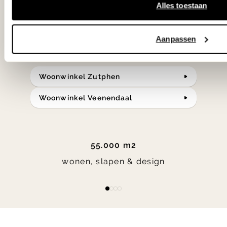
in verrassende materialen en kleuren!
Alles toestaan
Bekijk onze openingstijden en
Aanpassen
bereken je route.
Woonwinkel Zutphen
Woonwinkel Veenendaal
55.000 m2
wonen, slapen & design
Item
item
item
item
item
1
0
1
2
3
of