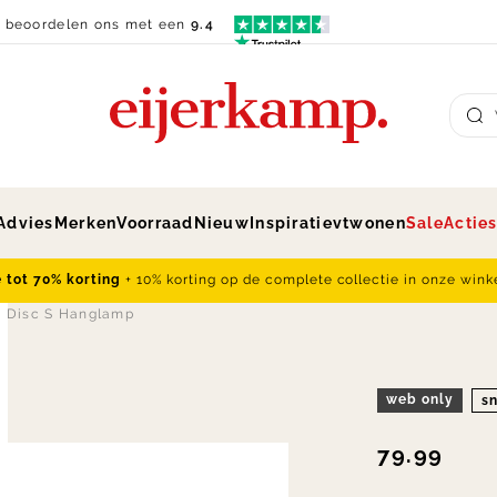
n beoordelen ons met een
9.4
Su
Advies
Merken
Voorraad
Nieuw
Inspiratie
vtwonen
Sale
Actie
e tot 70% korting
+ 10% korting op de complete collectie in onze wink
 Disc S Hanglamp
web only
sn
79.99