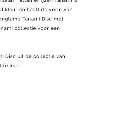
aam rattan en ijzer. Tanami is
al kleur en heeft de vorm van
hanglamp Tanami Disc met
anami collectie voor een
 Disc uit de collectie van
 online!