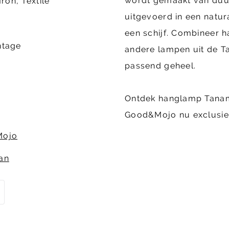
wordt gemaakt van duurz
Iron, Textile
uitgevoerd in een natur
een schijf. Combineer 
ntage
andere lampen uit de T
passend geheel.
Ontdek hanglamp Tanami
Good&Mojo nu exclusief
Mojo
an