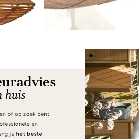
euradvies
n huis
en of op zoek bent
ofessionele en
vang je
het beste