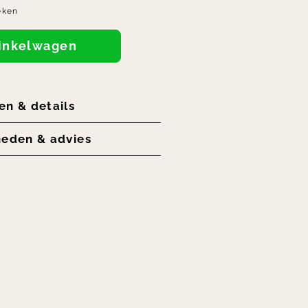
eken
winkelwagen
en & details
heden & advies