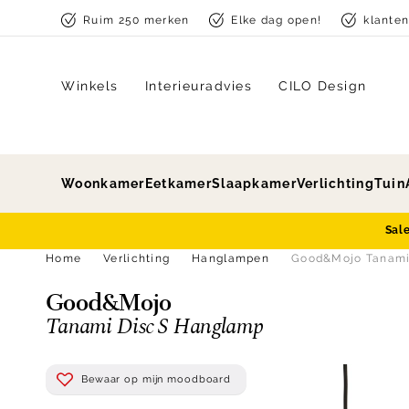
Skip to content
Ruim 250 merken
Elke dag open!
klante
Winkels
Interieuradvies
CILO Design
Woonkamer
Eetkamer
Slaapkamer
Verlichting
Tuin
Sal
Home
Verlichting
Hanglampen
Good&Mojo Tanami
Good&Mojo
Tanami Disc S Hanglamp
Bewaar op mijn moodboard