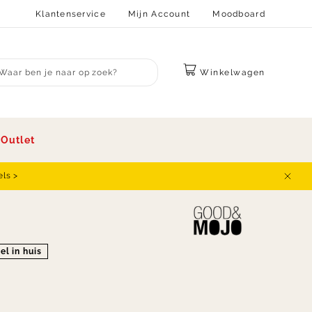
Klantenservice
Mijn Account
Moodboard
Winkelwagen
bmit search
s
Outlet
els >
Sluit
el in huis