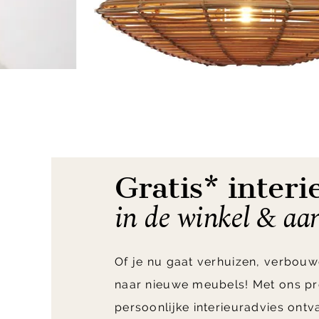
Item
1
of
4
Gratis* interi
in de winkel & aa
Of je nu gaat verhuizen, verbouw
naar nieuwe meubels! Met ons pr
persoonlijke interieuradvies ont