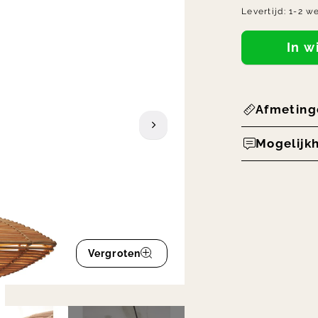
Levertijd:
1-2 w
In 
Afmeting
Mogelijk
Vergroten