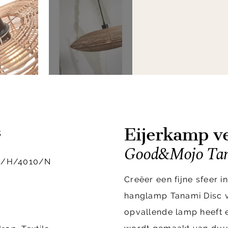
Eijerkamp ve
s
Good&Mojo Tan
/H/4010/N
Creëer een fijne sfeer i
hanglamp Tanami Disc 
opvallende lamp heeft e