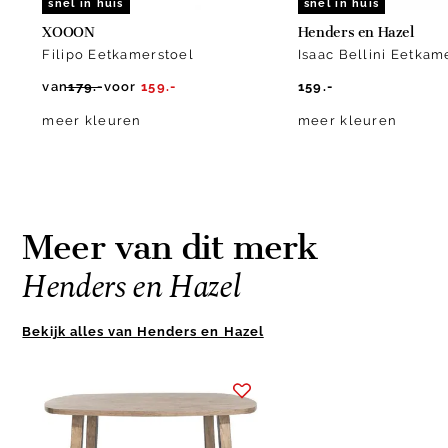
snel in huis
snel in huis
XOOON
Henders en Hazel
Filipo Eetkamerstoel
Isaac Bellini Eetkam
van
179.-
voor
159.-
159.-
meer kleuren
meer kleuren
Meer van dit merk
Henders en Hazel
Bekijk alles van Henders en Hazel
Item
1
of