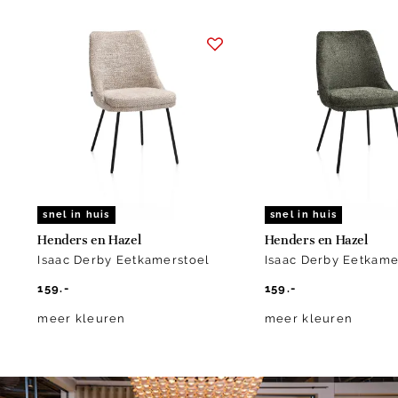
Item
1
of
5
snel in huis
snel in huis
Henders en Hazel
Henders en Hazel
Isaac Derby Eetkamerstoel
Isaac Derby Eetkame
159.-
159.-
meer kleuren
meer kleuren