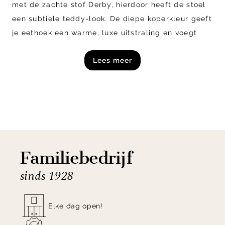
met de zachte stof Derby, hierdoor heeft de stoel
een subtiele teddy-look.
De diepe koperkleur geeft
je eethoek een warme, luxe uitstraling en voegt
een vleugje elegantie toe aan het geheel. Dankzij
Lees meer
het afgeronde design en hoge rugleuning vormt
Isaac de ideale mix van comfort en karakter.
Shop eetkamerstoel Isaac uit de collectie van
Henders en Hazel direct online!
Familiebedrijf
sinds 1928
Elke dag open!