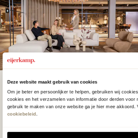
Deze website maakt gebruik van cookies
De woonwinkel
Om je beter en persoonlijker te helpen, gebruiken wij cooki
gezien op tv!
cookies en het verzamelen van informatie door derden voor 
gebruik te maken van onze website ga je hier mee akkoord. V
Wie kent het programma vtwonen
cookiebeleid
.
'Weer verliefd op je huis' niet? We
hebben met liefde de mooiste woon-,