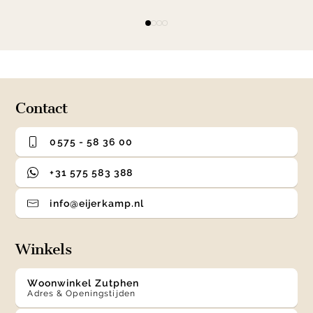
Item
item
item
item
item
1
0
1
2
3
of
4
Contact
0575 - 58 36 00
+31 575 583 388
info@eijerkamp.nl
Winkels
Woonwinkel Zutphen
Adres & Openingstijden