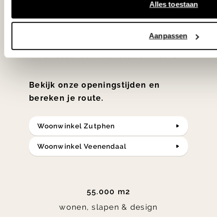
Alles toestaan
slaap- en designcollecties
samengesteld met de mooiste
Aanpassen
klassiekers en de nieuwste ontwerpen
in verrassende materialen en kleuren!
Bekijk onze openingstijden en
bereken je route.
Woonwinkel Zutphen
Woonwinkel Veenendaal
55.000 m2
wonen, slapen & design