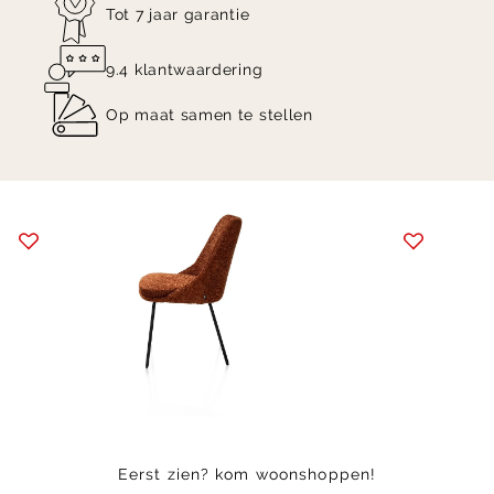
Tot 7 jaar garantie
9.4 klantwaardering
Op maat samen te stellen
Item
1
of
6
Eerst zien? kom woonshoppen!