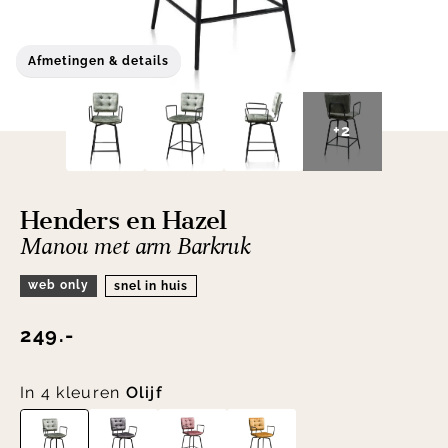
Afmetingen & details
+2
Henders en Hazel
Manou met arm Barkruk
web only
snel in huis
249.-
In 4 kleuren
Olijf