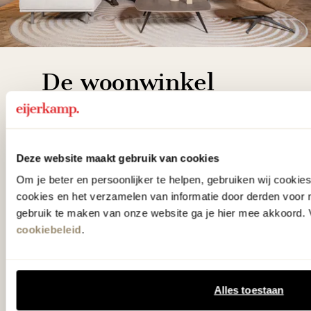
De woonwinkel
gezien op tv!
Wie kent het programma vtwonen
Deze website maakt gebruik van cookies
'Weer verliefd op je huis' niet? We
Om je beter en persoonlijker te helpen, gebruiken wij cooki
hebben met liefde de mooiste woon-,
cookies en het verzamelen van informatie door derden voor 
slaap- en designcollecties
gebruik te maken van onze website ga je hier mee akkoord. V
cookiebeleid
.
samengesteld met de mooiste
klassiekers en de nieuwste ontwerpen
in verrassende materialen en kleuren!
Alles toestaan