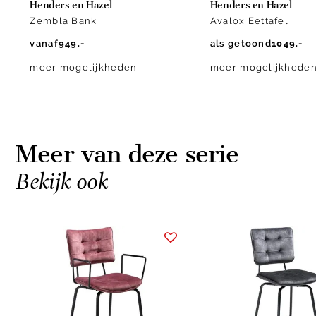
Henders en Hazel
Henders en Hazel
Zembla Bank
Avalox Eettafel
vanaf
949.-
als getoond
1049.-
meer mogelijkheden
meer mogelijkhede
Meer van deze serie
Bekijk ook
Item
1
of
10