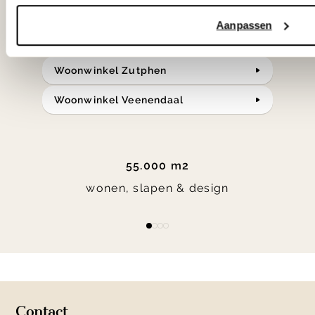
Bekijk onze openingstijden en
Aanpassen
bereken je route.
Woonwinkel Zutphen
Woonwinkel Veenendaal
55.000 m2
wonen, slapen & design
Item
item
item
item
item
1
0
1
2
3
of
4
Contact