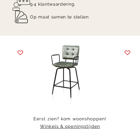
9.4 klantwaardering
Op maat samen te stellen
Item
1
of
6
Eerst zien? kom woonshoppen!
Winkels & openingstijden