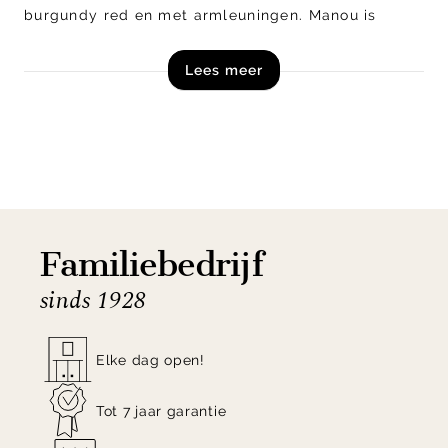
burgundy red en met armleuningen. Manou is
tevens verkrijgbaar als eetkamerstoel met en
Lees meer
zonder armleuningen. Het onderstel bestaat uit
een gepoedercoat frame in de kleur off black.
Shop eetkamerstoel Manou van Henders en Hazel
online en in onze woonwinkels!
Familiebedrijf
sinds 1928
Elke dag open!
Tot 7 jaar garantie