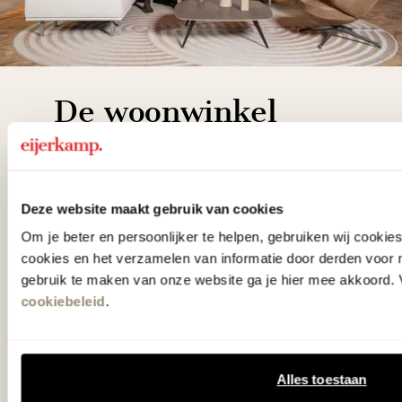
De woonwinkel
gezien op tv!
Wie kent het programma vtwonen
Deze website maakt gebruik van cookies
'Weer verliefd op je huis' niet? We
Om je beter en persoonlijker te helpen, gebruiken wij cooki
hebben met liefde de mooiste woon-,
cookies en het verzamelen van informatie door derden voor 
slaap- en designcollecties
gebruik te maken van onze website ga je hier mee akkoord. V
cookiebeleid
.
samengesteld met de mooiste
klassiekers en de nieuwste ontwerpen
in verrassende materialen en kleuren!
Alles toestaan