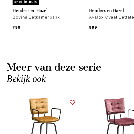
snel in huis
Henders en Hazel
Henders en Hazel
Bovina Eetkamerbank
Avalox Ovaal Eettafe
799.-
999.-
Meer van deze serie
Bekijk ook
Item
1
of
10