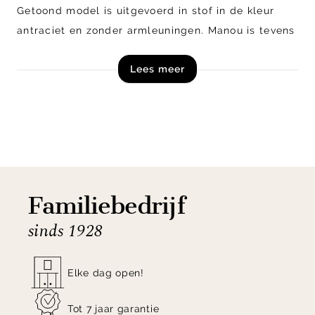
Getoond model is uitgevoerd in stof in de kleur
antraciet en zonder armleuningen. Manou is tevens
verkrijgbaar als eetkamerstoel met armleuningen.
Lees meer
Het onderstel bestaat uit een gepoedercoat frame
in de kleur off black. Shop eetkamerstoel Manou
van Henders en Hazel online en in onze
woonwinkels!
Familiebedrijf
sinds 1928
Elke dag open!
Tot 7 jaar garantie