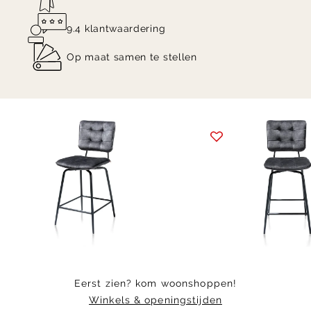
9.4 klantwaardering
Op maat samen te stellen
Item
1
of
9
Eerst zien? kom woonshoppen!
Winkels & openingstijden