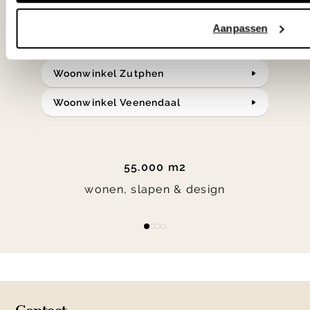
Bekijk onze openingstijden en
Aanpassen
bereken je route.
Woonwinkel Zutphen
Woonwinkel Veenendaal
55.000 m2
wonen, slapen & design
Item
item
item
item
item
1
0
1
2
3
of
4