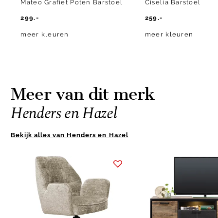
Mateo Grafiet Poten Barstoel
Ciselia Barstoel
299.-
259.-
meer kleuren
meer kleuren
Meer van dit merk
Henders en Hazel
Bekijk alles van Henders en Hazel
Item
1
of
10