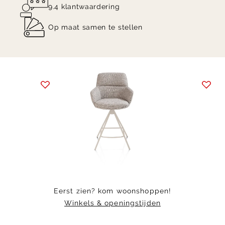
9.4 klantwaardering
Op maat samen te stellen
Item
1
of
5
Eerst zien? kom woonshoppen!
Winkels & openingstijden