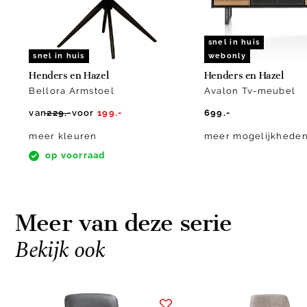
snel in huis
snel in huis
webonly
Henders en Hazel
Henders en Hazel
Bellora Armstoel
Avalon Tv-meubel
van
229.-
voor
199.-
699.-
meer kleuren
meer mogelijkhede
op voorraad
Meer van deze serie
Bekijk ook
Item