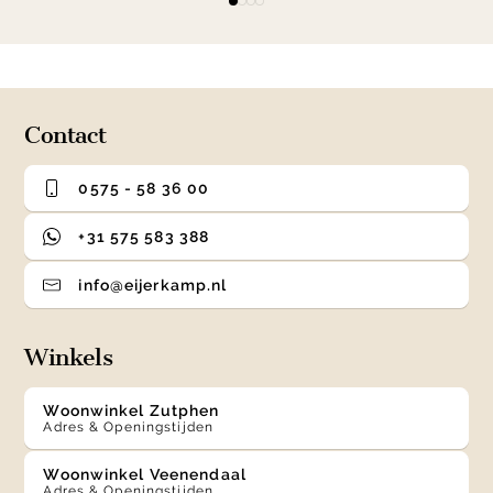
item
item
item
item
1
0
1
2
3
of
4
Contact
0575 - 58 36 00
+31 575 583 388
info@eijerkamp.nl
Winkels
Woonwinkel Zutphen
Adres & Openingstijden
Woonwinkel Veenendaal
Adres & Openingstijden