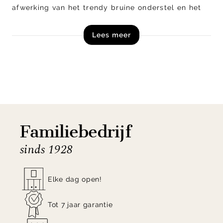
afwerking van het trendy bruine onderstel en het
aangename zitcomfort maak je van ieder moment
Lees meer
aan het kookeiland een ontspannen zitervaring.
Shop barstoel Mateo uit de collectie van Henders
en Hazel nu direct online!
Familiebedrijf
sinds 1928
Elke dag open!
Tot 7 jaar garantie