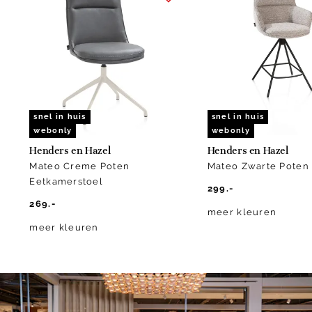
1
of
10
snel in huis
snel in huis
webonly
webonly
Henders en Hazel
Henders en Hazel
Mateo Creme Poten
Mateo Zwarte Poten 
Eetkamerstoel
299.-
269.-
meer kleuren
meer kleuren