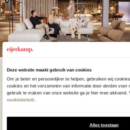
De woonwinkel
Deze website maakt gebruik van cookies
gezien op tv!
Om je beter en persoonlijker te helpen, gebruiken wij cooki
cookies en het verzamelen van informatie door derden voor 
gebruik te maken van onze website ga je hier mee akkoord. V
Wie kent het programma vtwonen
cookiebeleid
.
'Weer verliefd op je huis' niet? We
hebben met liefde de mooiste woon-,
Alles toestaan
slaap- en designcollecties