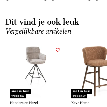
Dit vind je ook leuk
Vergelijkbare artikelen
Item
1
of
15
snel in huis
snel in huis
webonly
webonly
Henders en Hazel
Kave Home