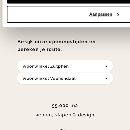
samengesteld met de mooiste
Aanpassen
klassiekers en de nieuwste ontwerpen
in verrassende materialen en kleuren!
Bekijk onze openingstijden en
bereken je route.
Woonwinkel Zutphen
Woonwinkel Veenendaal
55.000 m2
wonen, slapen & design
Item