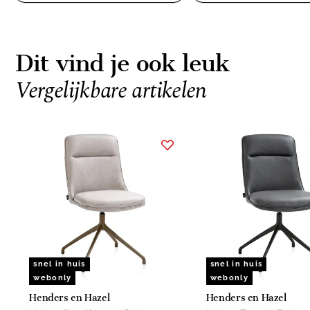
Dit vind je ook leuk
Vergelijkbare artikelen
Item
1
of
6
snel in huis
snel in huis
webonly
webonly
Henders en Hazel
Henders en Hazel