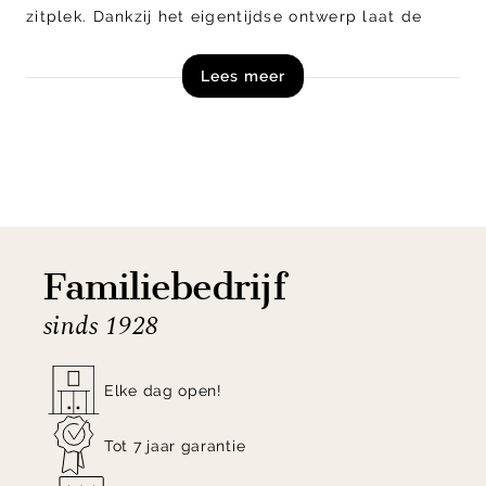
zitplek. Dankzij het eigentijdse ontwerp laat de
stoel zich makkelijk combineren met verschillende
Lees meer
woonstijlen, van modern tot industrieel.
Shop de Henders en Hazel Mateo eetkamerstoel nu
online!
Familiebedrijf
sinds 1928
Elke dag open!
Tot 7 jaar garantie