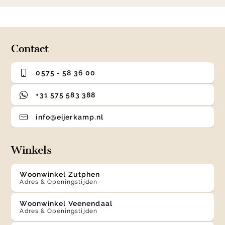
1
0
1
2
3
of
4
Contact
0575 - 58 36 00
+31 575 583 388
info@eijerkamp.nl
Winkels
Woonwinkel Zutphen
Adres & Openingstijden
Woonwinkel Veenendaal
Adres & Openingstijden