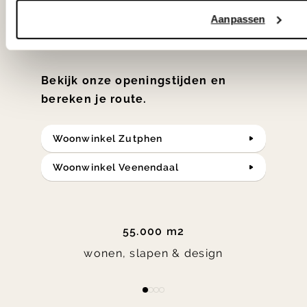
klassiekers en de nieuwste ontwerpen
Aanpassen
in verrassende materialen en kleuren!
Bekijk onze openingstijden en
bereken je route.
Woonwinkel Zutphen
Woonwinkel Veenendaal
55.000 m2
wonen, slapen & design
Item
item
item
item
item