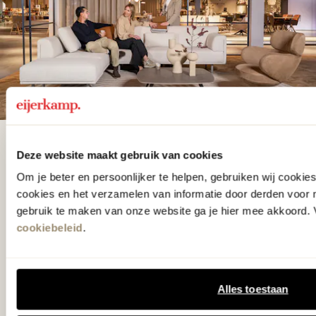
De woonwinkel
Deze website maakt gebruik van cookies
gezien op tv!
Om je beter en persoonlijker te helpen, gebruiken wij cooki
cookies en het verzamelen van informatie door derden voor 
gebruik te maken van onze website ga je hier mee akkoord. V
Wie kent het programma vtwonen
cookiebeleid
.
'Weer verliefd op je huis' niet? We
hebben met liefde de mooiste woon-,
slaap- en designcollecties
Alles toestaan
samengesteld met de mooiste