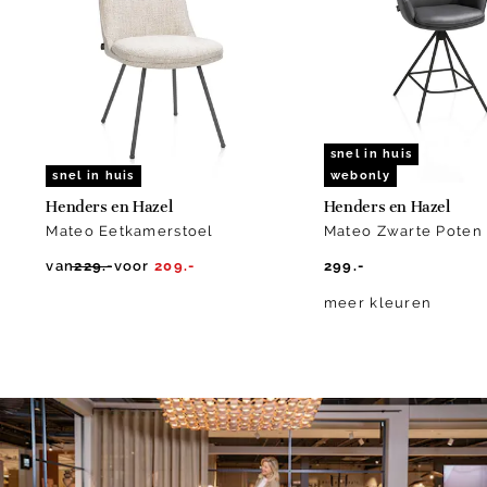
of
10
snel in huis
snel in huis
webonly
Henders en Hazel
Henders en Hazel
Mateo Eetkamerstoel
Mateo Zwarte Poten 
van
229.-
voor
209.-
299.-
meer kleuren