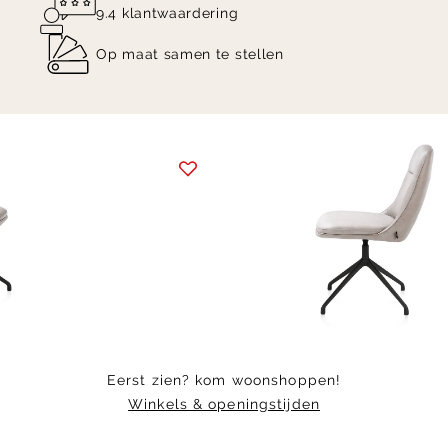
9.4 klantwaardering
Op maat samen te stellen
Item
1
of
4
Eerst zien? kom woonshoppen!
Winkels & openingstijden