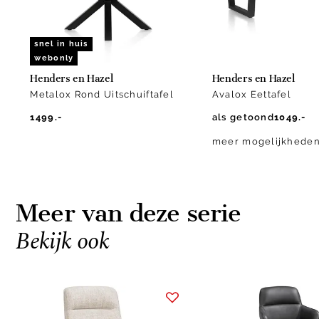
snel in huis
webonly
Henders en Hazel
Henders en Hazel
Metalox Rond Uitschuiftafel
Avalox Eettafel
1499.-
als getoond
1049.-
meer mogelijkhede
Meer van deze serie
Bekijk ook
Item
1