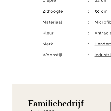
Diepte
64 cm
Zithoogte
50 cm
Materiaal
Microfi
Kleur
Antraci
Merk
Henders
Woonstijl
Industri
Familiebedrijf