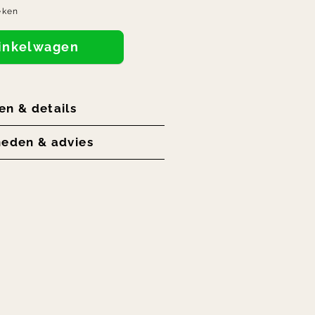
eken
winkelwagen
en & details
heden & advies