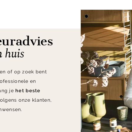
euradvies
n huis
en of op zoek bent
ofessionele en
vang je
het beste
olgens onze klanten,
nwensen.