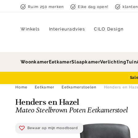
Skip to content
Ruim 250 merken
Elke dag open!
klante
Winkels
Interieuradvies
CILO Design
Woonkamer
Eetkamer
Slaapkamer
Verlichting
Tuin
Sal
Home
Eetkamer
Eetkamerstoelen
Henders en Haze
Henders en Hazel
Mateo Steelbrown Poten Eetkamerstoel
Bewaar op mijn moodboard