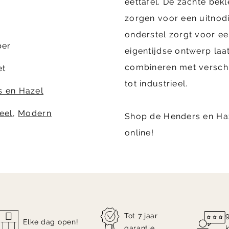
eettafel. De zachte be
zorgen voor een uitnodi
onderstel zorgt voor een
ber
eigentijdse ontwerp laat
combineren met verschi
et
tot industrieel.
 en Hazel
eel
,
Modern
Shop de Henders en Ha
online!
Tot 7 jaar
Elke dag open!
garantie