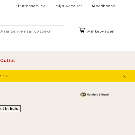
Klantenservice
Mijn Account
Moodboard
Winkelwagen
bmit search
s
Outlet
els >
Sluit
el in huis