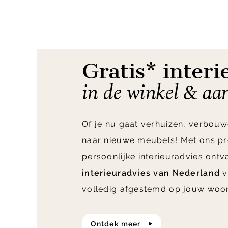
1
of
4
Gratis* interi
in de winkel & aa
Of je nu gaat verhuizen, verbouw
naar nieuwe meubels! Met ons pr
persoonlijke interieuradvies ont
interieuradvies van Nederland
v
volledig afgestemd op jouw woo
ontdek meer