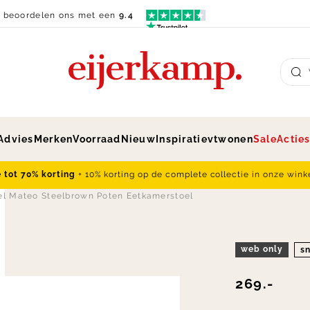
n beoordelen ons met een
9.4
Su
Advies
Merken
Voorraad
Nieuw
Inspiratie
vtwonen
Sale
Actie
e tot 70% korting
+ 10% korting op de complete collectie in onze wink
l Mateo Steelbrown Poten Eetkamerstoel
web only
sn
269.-