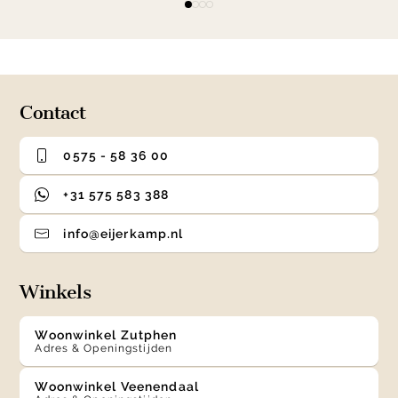
item
item
item
item
1
0
1
2
3
of
4
Contact
0575 - 58 36 00
+31 575 583 388
info@eijerkamp.nl
Winkels
Woonwinkel Zutphen
Adres & Openingstijden
Woonwinkel Veenendaal