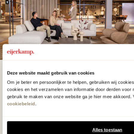
De woonwinkel
Deze website maakt gebruik van cookies
gezien op tv!
Om je beter en persoonlijker te helpen, gebruiken wij cooki
cookies en het verzamelen van informatie door derden voor 
gebruik te maken van onze website ga je hier mee akkoord. V
Wie kent het programma vtwonen
cookiebeleid
.
'Weer verliefd op je huis' niet? We
hebben met liefde de mooiste woon-,
Alles toestaan
slaap- en designcollecties