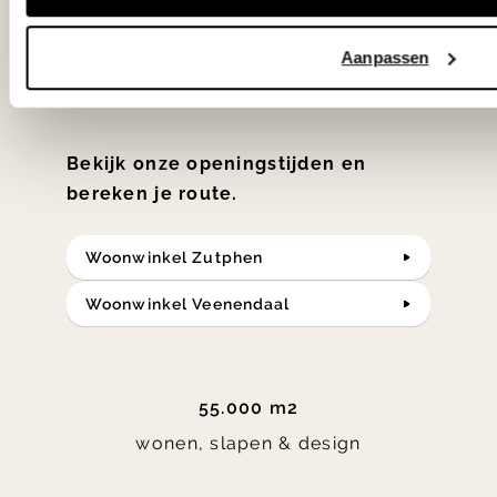
samengesteld met de mooiste
Aanpassen
klassiekers en de nieuwste ontwerpen
in verrassende materialen en kleuren!
Bekijk onze openingstijden en
bereken je route.
Woonwinkel Zutphen
Woonwinkel Veenendaal
55.000 m2
wonen, slapen & design
Item