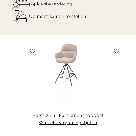
9.4 klantwaardering
Op maat samen te stellen
Item
1
of
5
Eerst zien? kom woonshoppen!
Winkels & openingstijden