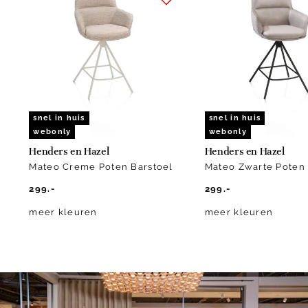
1
of
10
snel in huis
snel in huis
webonly
webonly
Henders en Hazel
Henders en Hazel
Mateo Creme Poten Barstoel
Mateo Zwarte Poten 
299.-
299.-
meer kleuren
meer kleuren