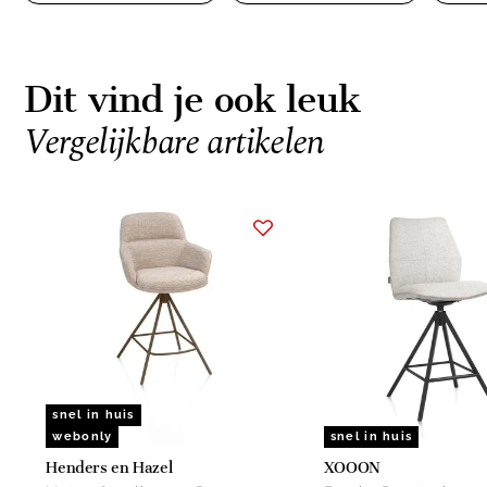
Dit vind je ook leuk
Vergelijkbare artikelen
Item
1
of
6
snel in huis
webonly
snel in huis
Henders en Hazel
XOOON