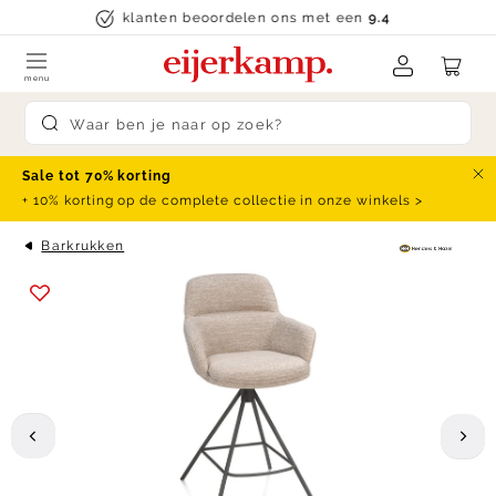
Skip to content
klanten beoordelen ons met een
9.4
menu
Submit search
Sale tot 70% korting
Slu
+ 10% korting op de complete collectie in onze winkels >
Barkrukken