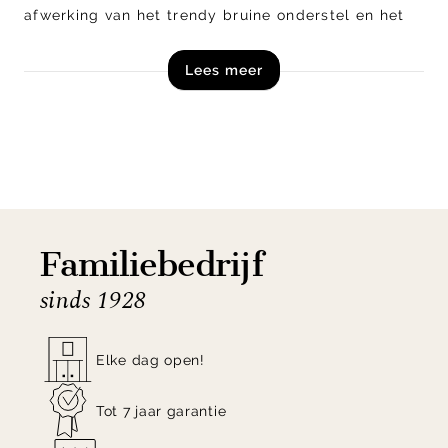
afwerking van het trendy bruine onderstel en het
aangename zitcomfort maak je van ieder moment
Lees meer
aan het kookeiland een ontspannen zitervaring.
Shop barstoel Mateo uit de collectie van Henders
en Hazel nu direct online!
Familiebedrijf
sinds 1928
Elke dag open!
Tot 7 jaar garantie