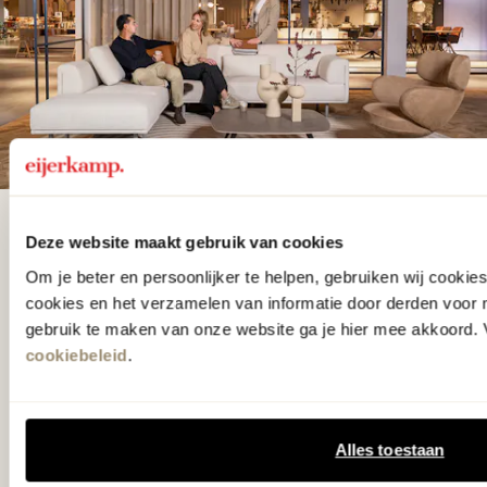
De woonwinkel
Deze website maakt gebruik van cookies
gezien op tv!
Om je beter en persoonlijker te helpen, gebruiken wij cooki
cookies en het verzamelen van informatie door derden voor 
gebruik te maken van onze website ga je hier mee akkoord. V
Wie kent het programma vtwonen
cookiebeleid
.
'Weer verliefd op je huis' niet? We
hebben met liefde de mooiste woon-,
slaap- en designcollecties
Alles toestaan
samengesteld met de mooiste