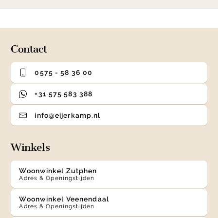
1
0
1
2
3
of
4
Contact
0575 - 58 36 00
+31 575 583 388
info@eijerkamp.nl
Winkels
Woonwinkel Zutphen
Adres & Openingstijden
Woonwinkel Veenendaal
Adres & Openingstijden