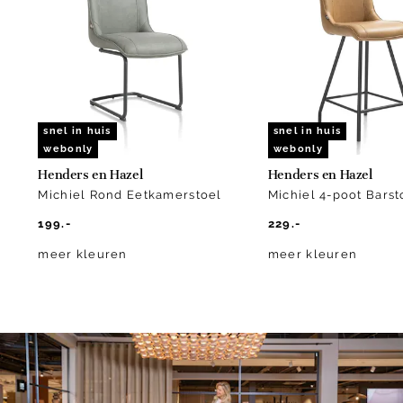
of
10
snel in huis
snel in huis
webonly
webonly
Henders en Hazel
Henders en Hazel
Michiel Rond Eetkamerstoel
Michiel 4-poot Barst
199.-
229.-
meer kleuren
meer kleuren