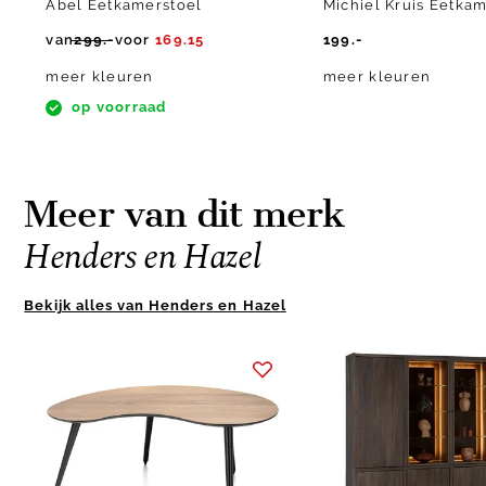
Abel Eetkamerstoel
Michiel Kruis Eetka
van
299.-
voor
169.15
199.-
meer kleuren
meer kleuren
op voorraad
Meer van dit merk
Henders en Hazel
Bekijk alles van Henders en Hazel
Item
1
of
10