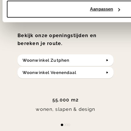
klassiekers en de nieuwste ontwerpen
Aanpassen
in verrassende materialen en kleuren!
Bekijk onze openingstijden en
bereken je route.
Woonwinkel Zutphen
Woonwinkel Veenendaal
55.000 m2
wonen, slapen & design
Item
item
item
item
item