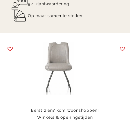
9.4 klantwaardering
Op maat samen te stellen
Item
1
of
3
Eerst zien? kom woonshoppen!
Winkels & openingstijden