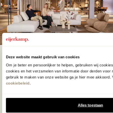
De woonwinkel
Deze website maakt gebruik van cookies
gezien op tv!
Om je beter en persoonlijker te helpen, gebruiken wij cooki
cookies en het verzamelen van informatie door derden voor 
gebruik te maken van onze website ga je hier mee akkoord. V
Wie kent het programma vtwonen
cookiebeleid
.
'Weer verliefd op je huis' niet? We
hebben met liefde de mooiste woon-,
slaap- en designcollecties
Alles toestaan
samengesteld met de mooiste