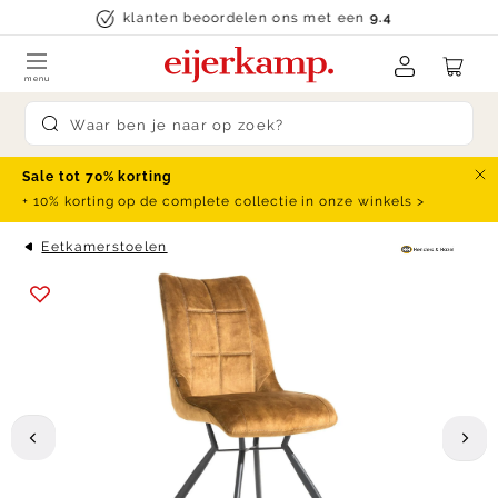
Skip to content
klanten beoordelen ons met een
9.4
menu
Submit search
Sale tot 70% korting
Slu
+ 10% korting op de complete collectie in onze winkels >
Eetkamerstoelen