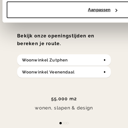
klassiekers en de nieuwste ontwerpen
Aanpassen
in verrassende materialen en kleuren!
Bekijk onze openingstijden en
bereken je route.
Woonwinkel Zutphen
Woonwinkel Veenendaal
55.000 m2
wonen, slapen & design
Item
item
item
item
item