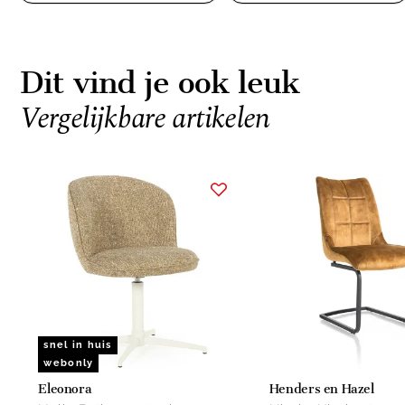
Dit vind je ook leuk
Vergelijkbare artikelen
Item
1
of
15
snel in huis
webonly
Eleonora
Henders en Hazel