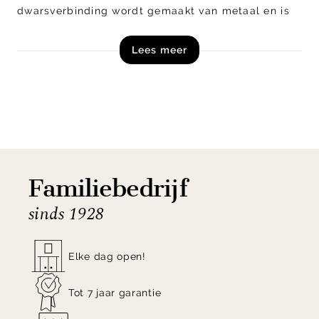
dwarsverbinding wordt gemaakt van metaal en is
uitgevoerd in de kleur zwart. Naast getoond model
Lees meer
is Mischa verkrijgbaar in diverse andere
uitvoeringen, combineer de verschillende
uitvoeringen voor een speels geheel.
Shop eetkamerstoel Mischa van Henders en Hazel
nu exclusief online!
Familiebedrijf
sinds 1928
Elke dag open!
Tot 7 jaar garantie