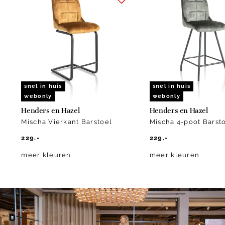
1
of
10
snel in huis
snel in huis
webonly
webonly
Henders en Hazel
Henders en Hazel
Mischa Vierkant Barstoel
Mischa 4-poot Barst
229.-
229.-
meer kleuren
meer kleuren