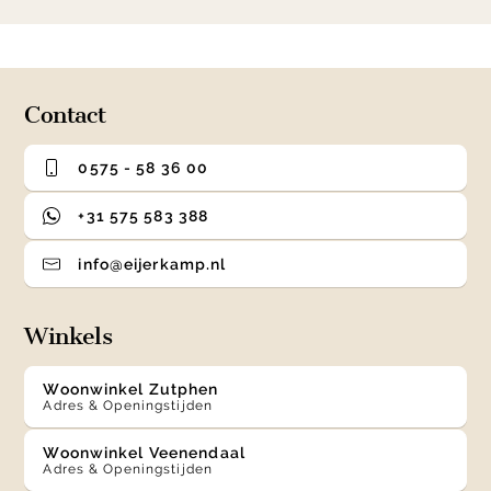
1
0
1
2
3
of
4
Contact
0575 - 58 36 00
+31 575 583 388
info@eijerkamp.nl
Winkels
Woonwinkel Zutphen
Adres & Openingstijden
Woonwinkel Veenendaal
Adres & Openingstijden