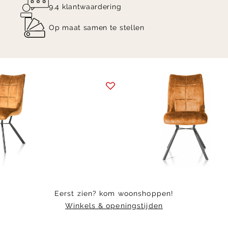
9.4 klantwaardering
Op maat samen te stellen
Item
1
of
3
Eerst zien? kom woonshoppen!
Winkels & openingstijden