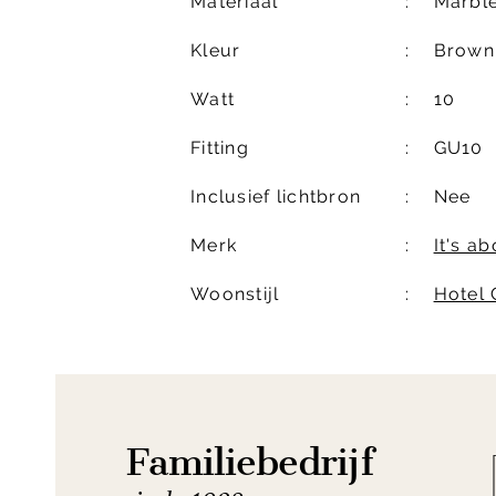
Materiaal
Marbl
Kleur
Brown
Watt
10
Fitting
GU10
Inclusief lichtbron
Nee
Merk
It's a
Woonstijl
Hotel 
Familiebedrijf