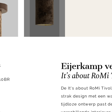
Eijerkamp ve
s
It's about RoMi 
10BR
De It's about RoMi Tiv
strak design met een wa
tijdloze ontwerp past d