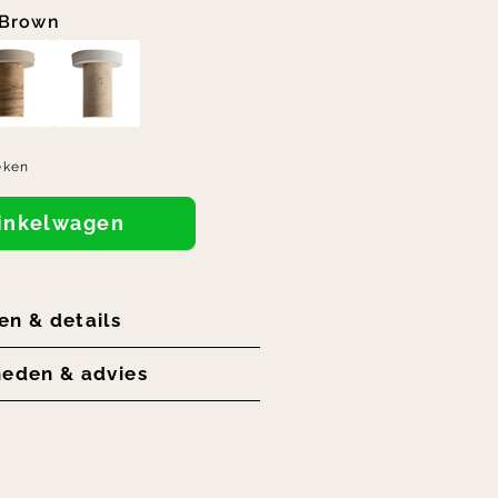
Brown
eken
winkelwagen
en & details
heden & advies