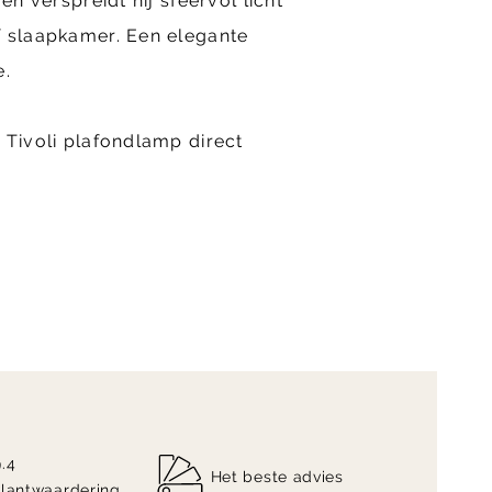
en verspreidt hij sfeervol licht
f slaapkamer. Een elegante
e.
 Tivoli plafondlamp direct
9.4
Het beste advies
klantwaardering