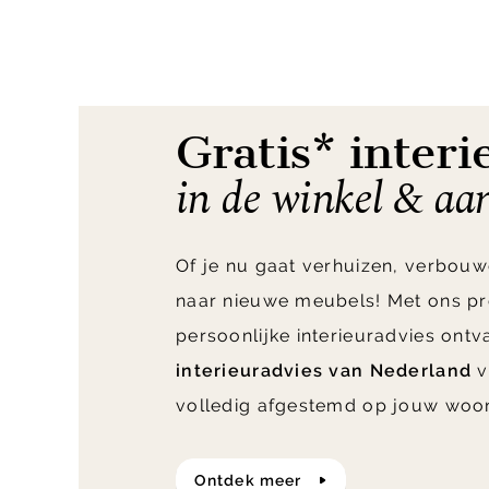
1
of
4
Gratis* interi
in de winkel & aa
Of je nu gaat verhuizen, verbouw
naar nieuwe meubels! Met ons pr
persoonlijke interieuradvies ont
interieuradvies van Nederland
v
volledig afgestemd op jouw woo
ontdek meer