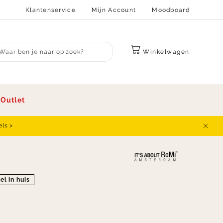
Klantenservice
Mijn Account
Moodboard
Winkelwagen
bmit search
s
Outlet
els >
Sluit
el in huis