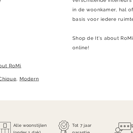
verschillende interieurs 
e
in de woonkamer, hal o
basis voor iedere ruimt
Shop de It's about RoMi
online!
bout RoMi
Chique
,
Modern
Alle woonstijlen
Tot 7 jaar
(onder 1 dak)
garantie