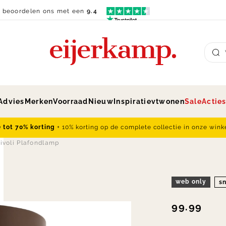
n beoordelen ons met een
9.4
Su
Advies
Merken
Voorraad
Nieuw
Inspiratie
vtwonen
Sale
Actie
e tot 70% korting
+ 10% korting op de complete collectie in onze wink
Tivoli Plafondlamp
web only
sn
99.99