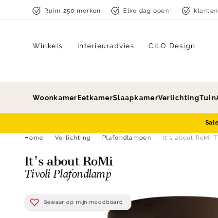
Skip to content
Ruim 250 merken
Elke dag open!
klante
Winkels
Interieuradvies
CILO Design
Woonkamer
Eetkamer
Slaapkamer
Verlichting
Tuin
Sal
Home
Verlichting
Plafondlampen
It's about RoMi 
It's about RoMi
Tivoli Plafondlamp
Bewaar op mijn moodboard