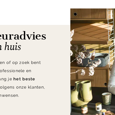
euradvies
n huis
en of op zoek bent
ofessionele en
vang je
het beste
olgens onze klanten,
nwensen.