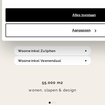
samengesteld met de mooiste
klassiekers en de nieuwste ontwerpen
Alles toestaan
in verrassende materialen en kleuren!
Aanpassen
Bekijk onze openingstijden en
bereken je route.
Woonwinkel Zutphen
Woonwinkel Veenendaal
55.000 m2
wonen, slapen & design
Item