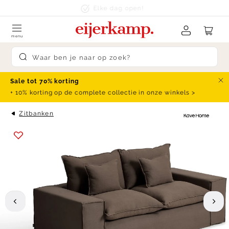
Skip to content
klanten beoordelen ons met een
9.4
menu
Submit search
Sale tot 70% korting
Slu
+ 10% korting op de complete collectie in onze winkels >
Zitbanken