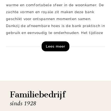
warme en comfortabele sfeer in de woonkamer. De
zachte vormen en royale zit maken deze bank
geschikt voor ontspannen momenten samen.
Dankzij de afneembare hoes is de bank praktisch in
gebruik en eenvoudig te onderhouden. Het tijdloze
ontwerp laat zich makkelijk combineren met
Lees meer
verschillende woonstijlen en materialen.
Shop de Kave Home Anarela 2-zitsbank direct
online!
Let op! Dit product is een zelfmontage artikel en
wordt in losse onderdelen, inclusief handleiding,
Familiebedrijf
schroeven en beslag geleverd.
sinds 1928