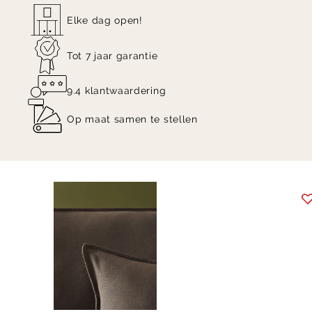
Elke dag open!
Tot 7 jaar garantie
9.4 klantwaardering
Op maat samen te stellen
Item
1
of
4