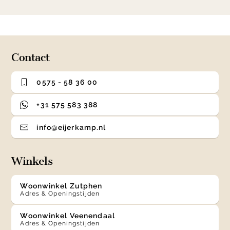
item
item
item
item
1
0
1
2
3
of
4
Contact
0575 - 58 36 00
+31 575 583 388
info@eijerkamp.nl
Winkels
Woonwinkel Zutphen
Adres & Openingstijden
Woonwinkel Veenendaal
Adres & Openingstijden