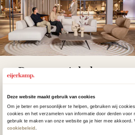
De woonwinkel
gezien op tv!
Deze website maakt gebruik van cookies
Wie kent het programma vtwonen
Om je beter en persoonlijker te helpen, gebruiken wij cooki
'Weer verliefd op je huis' niet? We
cookies en het verzamelen van informatie door derden voor 
hebben met liefde de mooiste woon-,
gebruik te maken van onze website ga je hier mee akkoord. V
slaap- en designcollecties
cookiebeleid
.