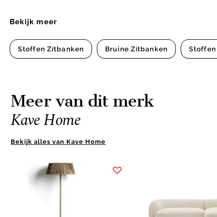
Bekijk meer
Stoffen Zitbanken
Bruine Zitbanken
Stoffen
Meer van dit merk
Kave Home
Bekijk alles van Kave Home
Item
1
of
2