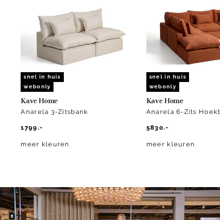
of
10
snel in huis
snel in huis
webonly
webonly
Kave Home
Kave Home
Anarela 3-Zitsbank
Anarela 6-Zits Hoek
1799.-
5830.-
meer kleuren
meer kleuren