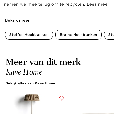
nemen we mee terug om te recyclen.
Lees meer
Bekijk meer
Stoffen Hoekbanken
Bruine Hoekbanken
St
Meer van dit merk
Kave Home
Bekijk alles van Kave Home
Item
1
of