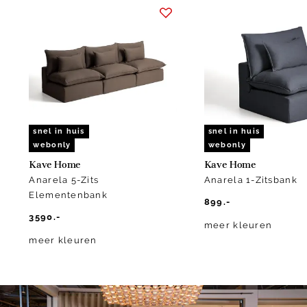
1
of
10
snel in huis
snel in huis
webonly
webonly
Kave Home
Kave Home
Anarela 5-Zits
Anarela 1-Zitsbank
Elementenbank
899.-
3590.-
meer kleuren
meer kleuren