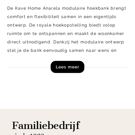
De Kave Home Anarela modulaire hoekbank brengt
comfort en flexibiliteit samen in een eigentijds
ontwerp. De royale hoekopstelling biedt volop
ruimte om te ontspannen en maakt de woonkamer
direct uitnodigend. Dankzij het modulaire ontwerp
stel je de bank eenvoudig samen naar wens en
past deze moeiteloos binnen verschillende
Lees meer
interieurstijlen. De afneembare hoes zorgt
daarnaast voor extra gemak in dagelijks gebruik.
Shop de Kave Home Anarela modulaire hoekbank
direct online!
Let op! Dit product is een zelfmontage artikel en
Familiebedrijf
wordt in losse onderdelen, inclusief handleiding,
schroeven en beslag geleverd.