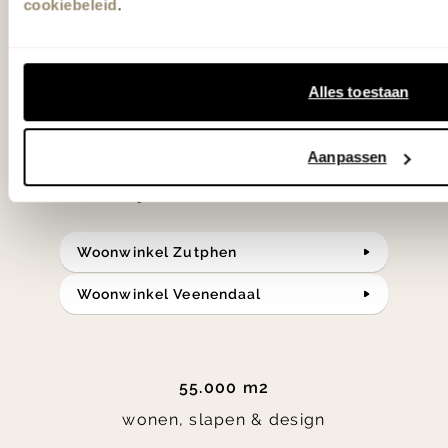
cookiebeleid
.
slaap- en designcollecties
samengesteld met de mooiste
klassiekers en de nieuwste ontwerpen
Alles toestaan
in verrassende materialen en kleuren!
Aanpassen
Bekijk onze openingstijden en
bereken je route.
Woonwinkel Zutphen
Woonwinkel Veenendaal
55.000 m2
wonen, slapen & design