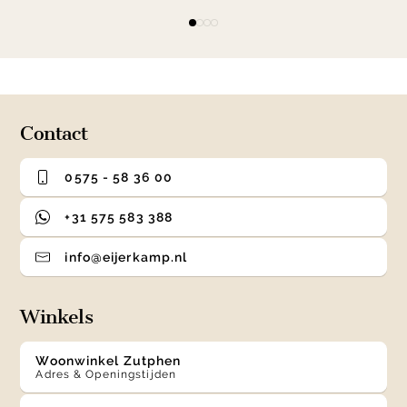
Item
item
item
item
item
1
0
1
2
3
of
4
Contact
0575 - 58 36 00
+31 575 583 388
info@eijerkamp.nl
Winkels
Woonwinkel Zutphen
Adres & Openingstijden