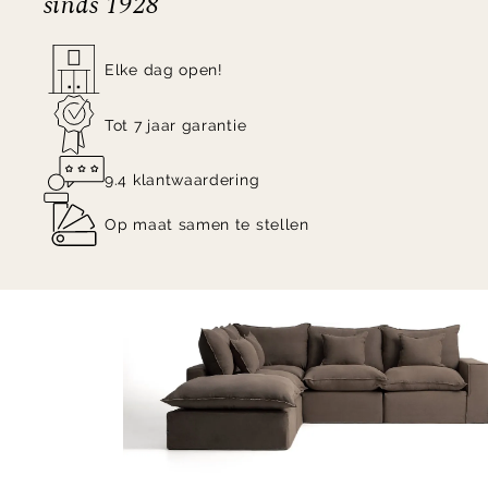
sinds 1928
Elke dag open!
Tot 7 jaar garantie
9.4 klantwaardering
Op maat samen te stellen
Item
1
of
3