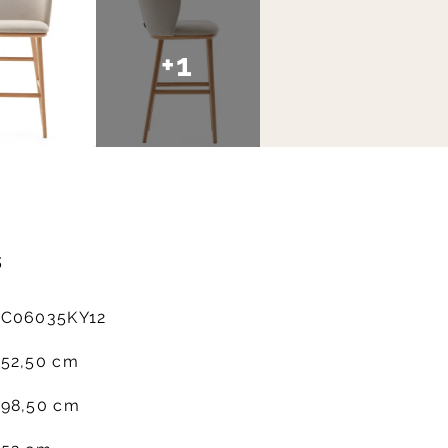
+1
s
C06035KY12
52,50 cm
98,50 cm