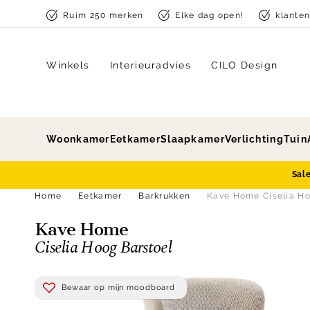
Skip to content
Ruim 250 merken
Elke dag open!
klante
Winkels
Interieuradvies
CILO Design
Woonkamer
Eetkamer
Slaapkamer
Verlichting
Tuin
Sal
Home
Eetkamer
Barkrukken
Kave Home Ciselia Ho
Kave Home
Ciselia Hoog Barstoel
Bewaar op mijn moodboard