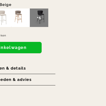
Beige
+5
eken
winkelwagen
en & details
heden & advies