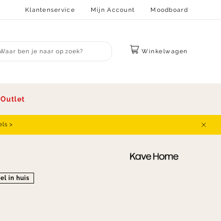
Klantenservice
Mijn Account
Moodboard
Winkelwagen
bmit search
s
Outlet
els >
Sluit
el in huis