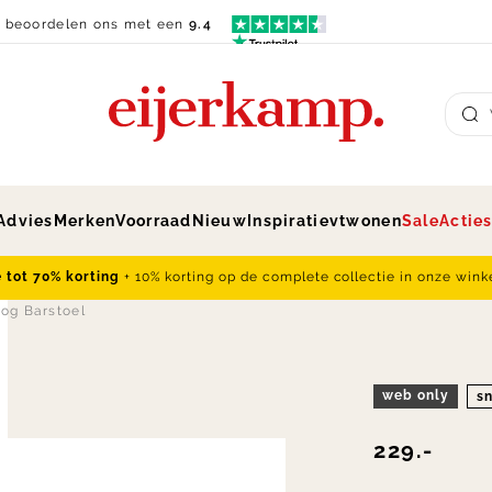
n beoordelen ons met een
9.4
Su
Advies
Merken
Voorraad
Nieuw
Inspiratie
vtwonen
Sale
Actie
e tot 70% korting
+ 10% korting op de complete collectie in onze wink
og Barstoel
web only
sn
229.-