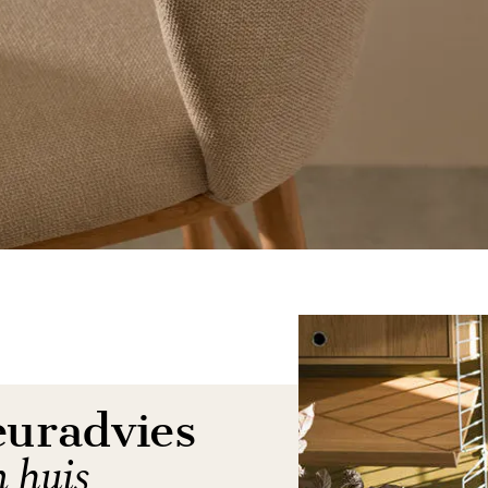
euradvies
n huis