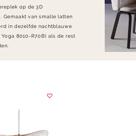
 ereplek op de 3D
g. Gemaakt van smalle latten
erd in dezelfde nachtblauwe
r Yoga 8010-R70B) als de rest
den.