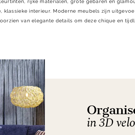
eurtinten, rijke materialen, grote gebaren en glam
e, klassieke interieur. Moderne meubels zijn uitgevo
orzien van elegante details om deze chique en tijdlo
Organis
in 3D velo