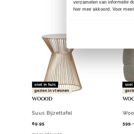
verzamelen van informatie d
hier mee akkoord. Voor meer 
Item
1
of
2
snel in huis
snel 
gezien in vtwonen
gezi
WOOOD
WO
Suus Bijzettafel
Wool
69.95
599.