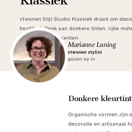
Klassiek
vtwonen Stijl Studio Klassiek draait om deco
hoofdrol. Denk aan donkere tinten, rijke mat
glamoureuze accenten.
Marianne Luning
vtwonen stylist
gezien op tv
Donkere kleurtin
Organische vormen zijn on
decoratie en artisanaal 