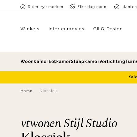
Skip to content
Ruim 250 merken
Elke dag open!
klante
Winkels
Interieuradvies
CILO Design
Woonkamer
Eetkamer
Slaapkamer
Verlichting
Tuin
Sal
Home
Klassiek
vtwonen Stijl Studio