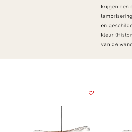
krijgen een
lambriserin
en geschild
kleur (Histo
van de wan
Item
1
of
1