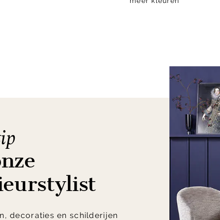
meer kleuren
ip
onze
ieurstylist
, decoraties en schilderijen