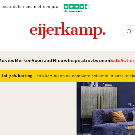
n beoordelen ons met een
9.4
Su
Advies
Merken
Voorraad
Nieuw
Inspiratie
vtwonen
Sale
Actie
e tot 70% korting
+ 10% korting op de complete collectie in onze wink