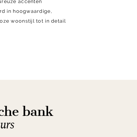
oureuze accenten
erd in hoogwaardige,
ze woonstijl tot in detail
che bank
urs