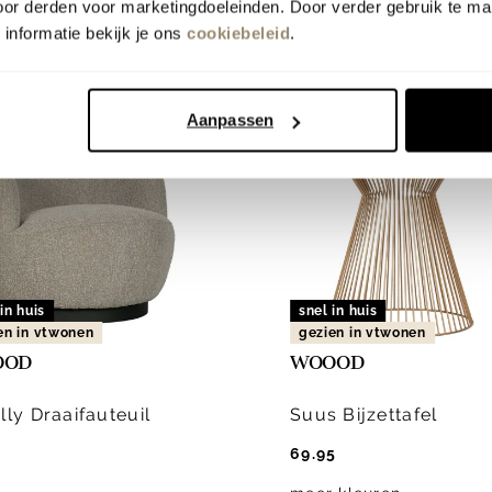
oor derden voor marketingdoeleinden. Door verder gebruik te ma
informatie bekijk je ons
cookiebeleid
.
Aanpassen
in huis
snel in huis
en in vtwonen
gezien in vtwonen
OOD
WOOOD
ly Draaifauteuil
Suus Bijzettafel
-
69.95