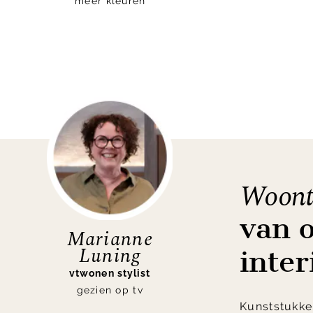
meer kleuren
Woont
van 
Marianne
Luning
inter
vtwonen stylist
gezien op tv
Kunststukken