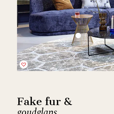
Fake fur &
goudglans