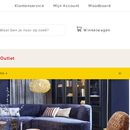
Klantenservice
Mijn Account
Moodboard
Winkelwagen
bmit search
s
Outlet
els >
Sluit