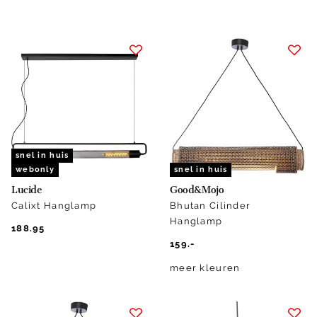
snel in huis
webonly
snel in huis
Lucide
Good&Mojo
Calixt Hanglamp
Bhutan Cilinder
Hanglamp
188.95
159.-
meer kleuren