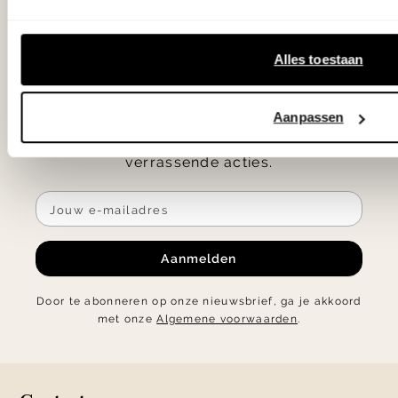
Als eerste
op de hoogte
Alles toestaan
Ontvang € 25.- korting op je eerste
bestelling en blijf op de hoogte van de
Aanpassen
nieuwste collecties, laatste woontrends en
verrassende acties.
Aanmelden
Door te abonneren op onze nieuwsbrief, ga je akkoord
met onze
Algemene voorwaarden
.