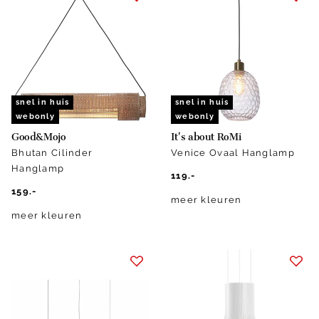
snel in huis
snel in huis
webonly
webonly
Good&Mojo
It's about RoMi
Bhutan Cilinder
Venice Ovaal Hanglamp
Hanglamp
119.-
159.-
meer kleuren
meer kleuren