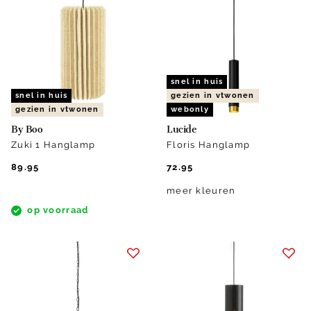
snel in huis
snel in huis
gezien in vtwonen
gezien in vtwonen
webonly
By Boo
Lucide
Zuki 1 Hanglamp
Floris Hanglamp
89.95
72.95
meer kleuren
op voorraad