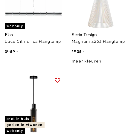
webonly
Flos
Secto Design
Luce Cilindrica Hanglamp
Magnum 4202 Hanglamp
3850.-
1835.-
meer kleuren
snel in huis
gezien in vtwonen
webonly