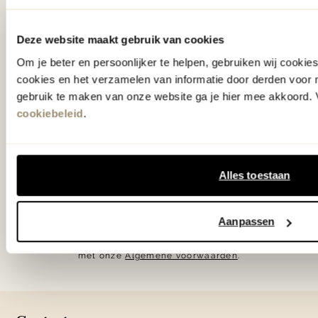
Als eerste
op de hoogte
Deze website maakt gebruik van cookies
Ontvang € 25.- korting op je eerste
Om je beter en persoonlijker te helpen, gebruiken wij cooki
cookies en het verzamelen van informatie door derden voor 
bestelling en blijf op de hoogte van de
gebruik te maken van onze website ga je hier mee akkoord. V
nieuwste collecties, laatste woontrends en
cookiebeleid
.
verrassende acties.
Alles toestaan
Aanmelden
Aanpassen
Door te abonneren op onze nieuwsbrief, ga je akkoord
met onze
Algemene voorwaarden
.