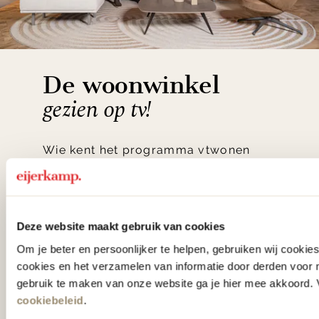
De woonwinkel
gezien op tv!
Wie kent het programma vtwonen
'Weer verliefd op je huis' niet? We
hebben met liefde de mooiste woon-,
slaap- en designcollecties
Deze website maakt gebruik van cookies
samengesteld met de mooiste
Om je beter en persoonlijker te helpen, gebruiken wij cooki
klassiekers en de nieuwste ontwerpen
cookies en het verzamelen van informatie door derden voor 
gebruik te maken van onze website ga je hier mee akkoord. V
in verrassende materialen en kleuren!
cookiebeleid
.