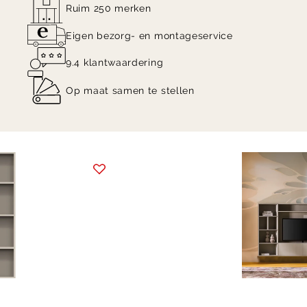
Ruim 250 merken
Eigen bezorg- en montageservice
9.4 klantwaardering
Op maat samen te stellen
Item
1
of
3