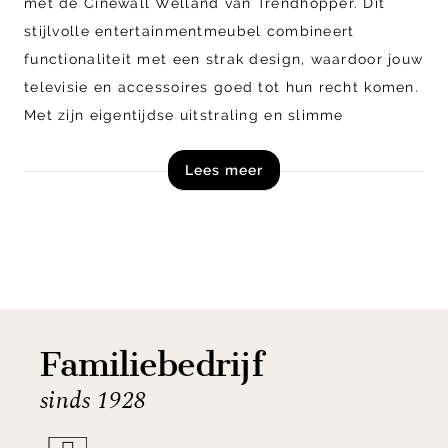
met de Cinewall Welland van Trendhopper. Dit
stijlvolle entertainmentmeubel combineert
functionaliteit met een strak design, waardoor jouw
televisie en accessoires goed tot hun recht komen.
Met zijn eigentijdse uitstraling en slimme
opbergmogelijkheden biedt de cinewall een
Lees meer
complete oplossing voor jouw woonkamer. Welland
is verkrijgbaar in verschillende opstelolingen en
kleuren, zodat je altijd een passende oplossing
hebt voor jouw interieur.
Vraag een offerte aan voor Cinewall Welland van
Trendhopper en ontdek de vele mogelijkheden.
Familiebedrijf
sinds 1928