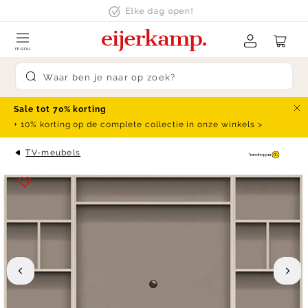
Skip to content
Elke dag open!
menu
Submit search
Sale tot 70% korting
Slu
+ 10% korting op de complete collectie in onze winkels >
TV-meubels