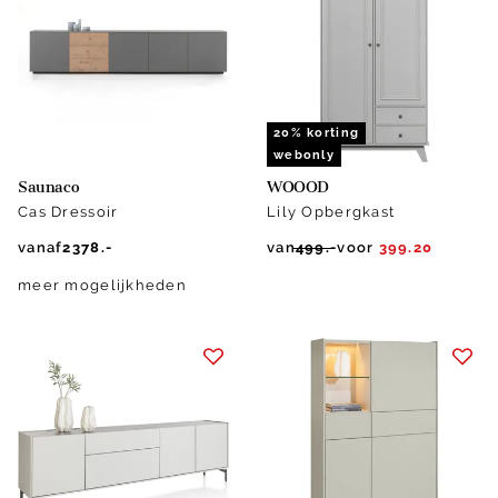
20% korting
webonly
Saunaco
WOOOD
Cas Dressoir
Lily Opbergkast
vanaf
2378.-
van
499.-
voor
399.20
meer mogelijkheden