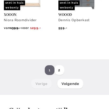
snel in huis
snel in huis
webonly
webonly
XOOON
WOOOD
Niora Roomdivider
Dennis Opberkast
van
1399.-
voor
1299.-
559.-
1
2
Vorige
Volgende