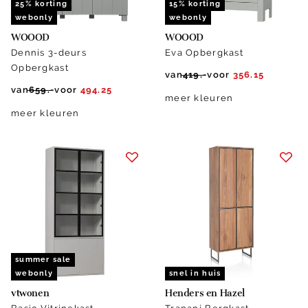
25% korting
15% korting
webonly
webonly
WOOOD
WOOOD
Dennis 3-deurs
Eva Opbergkast
Opbergkast
van
419.-
voor
356.15
van
659.-
voor
494.25
meer kleuren
meer kleuren
summer sale
webonly
snel in huis
vtwonen
Henders en Hazel