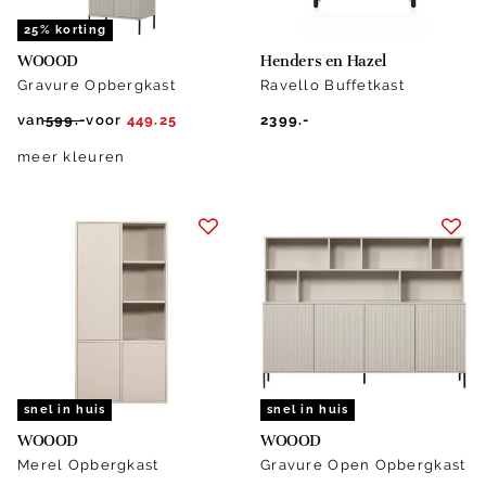
25% korting
WOOOD
Henders en Hazel
Gravure Opbergkast
Ravello Buffetkast
van
599.-
voor
449.25
2399.-
meer kleuren
snel in huis
snel in huis
WOOOD
WOOOD
Merel Opbergkast
Gravure Open Opbergkast