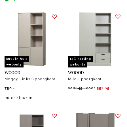
snel in huis
15% korting
webonly
webonly
WOOOD
WOOOD
Meggy Links Opbergkast
Mila Opbergkast
750.-
van
649.-
voor
551.65
meer kleuren