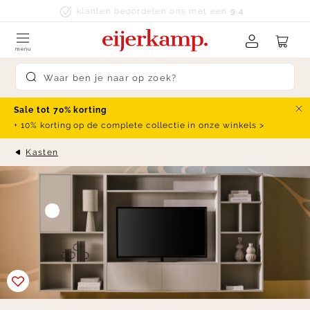
Skip to content
klanten beoordelen ons met een
9.4
menu
Submit search
Sale tot 70% korting
Slu
+ 10% korting op de complete collectie in onze winkels >
Kasten