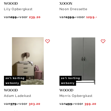
WOOOD
XOOON
Lily Opbergkast
Noon Dressette
van
299.-
voor
239.20
van
1399.-
voor
1299.-
20% korting
20% korting
webonly
webonly
WOOOD
WOOOD
Adam Ladekast
Morris Opbergkast
van
379.-
voor
303.20
van
499.-
voor
399.20