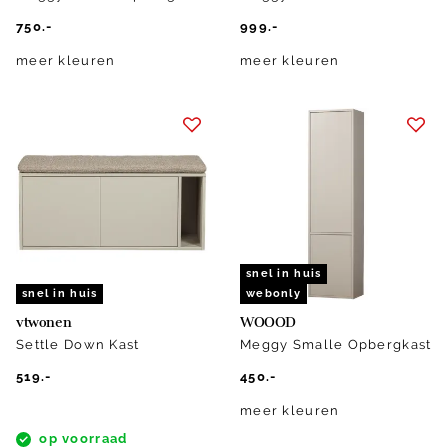
750.-
999.-
meer kleuren
meer kleuren
snel in huis
snel in huis
webonly
vtwonen
WOOOD
Settle Down Kast
Meggy Smalle Opbergkast
519.-
450.-
meer kleuren
op voorraad