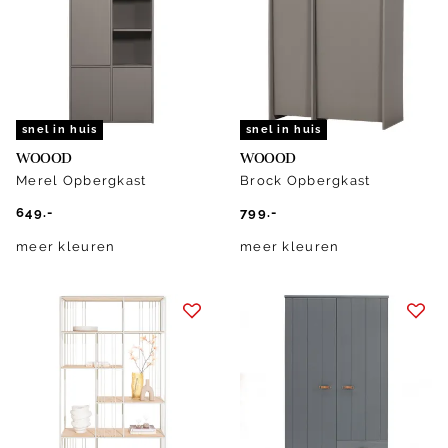
snel in huis
snel in huis
WOOOD
WOOOD
Merel Opbergkast
Brock Opbergkast
649.-
799.-
meer kleuren
meer kleuren