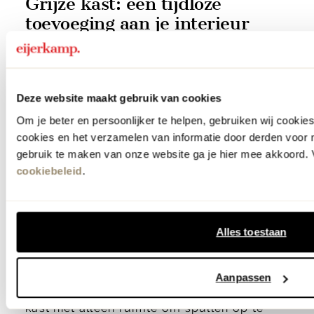
Grijze kast: een tijdloze
toevoeging aan je interieur
Een grijze kast is een veelzijdig meubelstuk
dat eenvoudig aansluit bij uiteenlopende
Deze website maakt gebruik van cookies
woonstijlen
. De neutrale kleur zorgt voor
Om je beter en persoonlijker te helpen, gebruiken wij cooki
een rustige uitstraling en laat zich
cookies en het verzamelen van informatie door derden voor 
gemakkelijk combineren met andere
gebruik te maken van onze website ga je hier mee akkoord. V
cookiebeleid
.
kleuren en materialen in huis. Of je nu kiest
voor een
modern interieur
met strakke
lijnen, een
industrieel interieur
met metalen
Alles toestaan
accenten of een
Scandinavische inrichting
met lichte houttinten, een grijze kast vormt
Aanpassen
een stijlvolle basis. Daarnaast biedt een
kast niet alleen ruimte om spullen op te