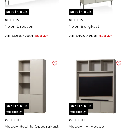
snel in huis
snel in huis
XOOON
XOOON
Noon Dressoir
Noon Bergkast
van
1199.-
voor
1099.-
van
1399.-
voor
1299.-
snel in huis
snel in huis
webonly
webonly
WOOOD
WOOOD
Meggy Rechts Opbergkast
Meggy Tv-Meubel