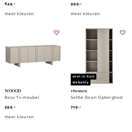
649.-
999.-
meer kleuren
meer kleuren
snel in huis
webonly
WOOOD
vtwonen
Basu Tv-meubel
Settle Down Opbergkast
599.-
719.-
meer kleuren