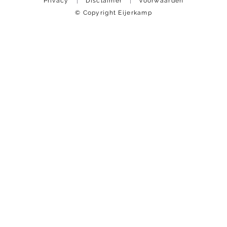
Privacy
Disclaimer
Voorwaarden
© Copyright Eijerkamp