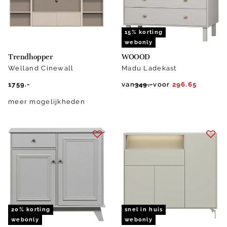
15% korting
webonly
Trendhopper
WOOOD
Welland Cinewall
Madu Ladekast
1759.-
van
349.-
voor
296.65
meer mogelijkheden
20% korting
snel in huis
webonly
webonly