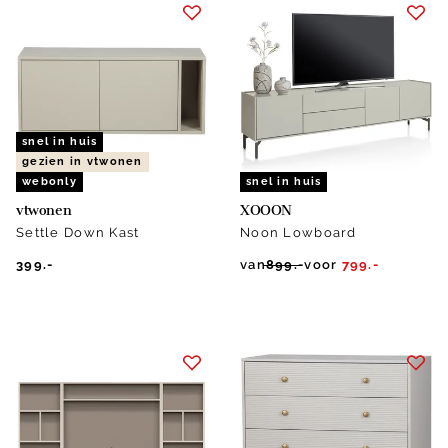
snel in huis
gezien in vtwonen
webonly
snel in huis
vtwonen
XOOON
Settle Down Kast
Noon Lowboard
399.-
van
899.-
voor
799.-