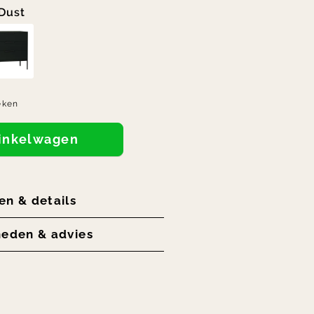
Dust
eken
winkelwagen
en & details
heden & advies