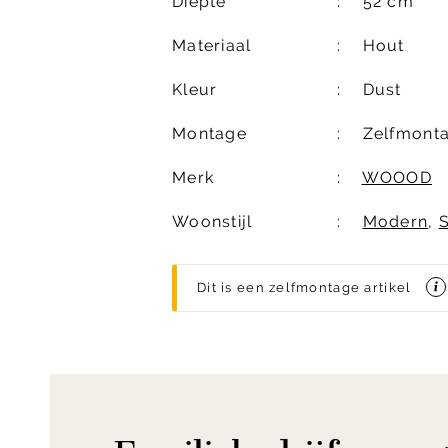
Diepte
52 cm
Materiaal
Hout
Kleur
Dust
Montage
Zelfmont
Merk
WOOOD
Woonstijl
Modern
,
Dit is een zelfmontage artikel