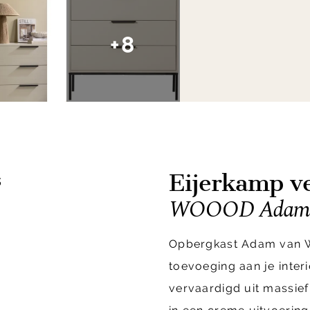
+8
Eijerkamp ve
s
WOOOD Adam L
Opbergkast Adam van W
toevoeging aan je inter
vervaardigd uit massie