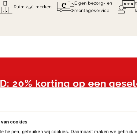
Eigen bezorg- en
Ruim 250 merken
montageservice
 20% korting op een gesel
 bij WOOOD! Profiteer nu van 20% korting op e
ectie van WOOOD online en in onze woonwinkel
 van cookies
orwaarden
 te helpen, gebruiken wij cookies. Daarnaast maken we gebruik 