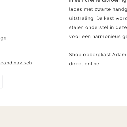
in een creme uitvoering
lades met zwarte handg
uitstraling. De kast wo
stalen onderstel in dez
voor een harmonieus ge
age
Shop opbergkast Adam 
Scandinavisch
direct online!