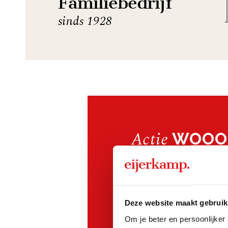
Familiebedrijf
sinds 1928
Actie
WOOOD:
collectie
Het is Summer Sale
geselecteerde coll
Deze website maakt gebruik
Bekijk hier onze actievo
Om je beter en persoonlijker