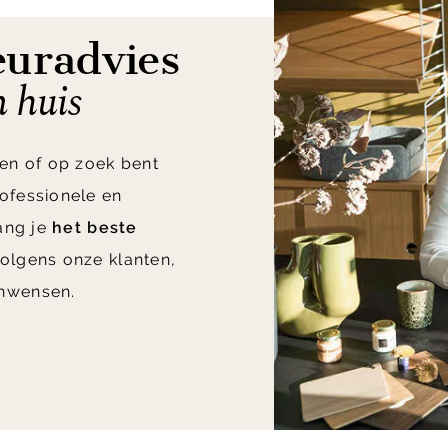
euradvies
n huis
en of op zoek bent
ofessionele en
vang je
het beste
olgens onze klanten,
nwensen.