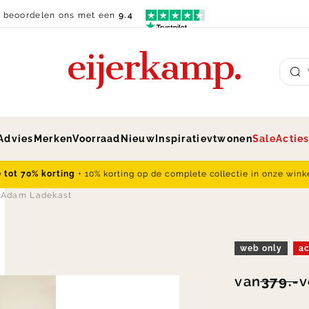
n beoordelen ons met een
9.4
Su
Advies
Merken
Voorraad
Nieuw
Inspiratie
vtwonen
Sale
Actie
e tot 70% korting
+ 10% korting op de complete collectie in onze wink
Adam Ladekast
web only
ac
van
379.-
v