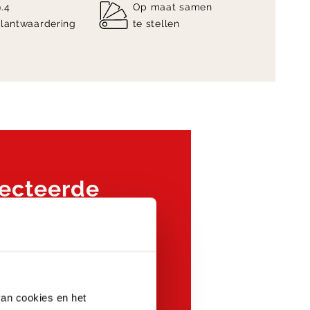
9.4
Op maat samen
klantwaardering
te stellen
ecteerde
en
s!
van cookies en het