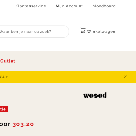
Klantenservice
Mijn Account
Moodboard
Winkelwagen
bmit search
s
Outlet
els >
Sluit
tie
oor
303.20