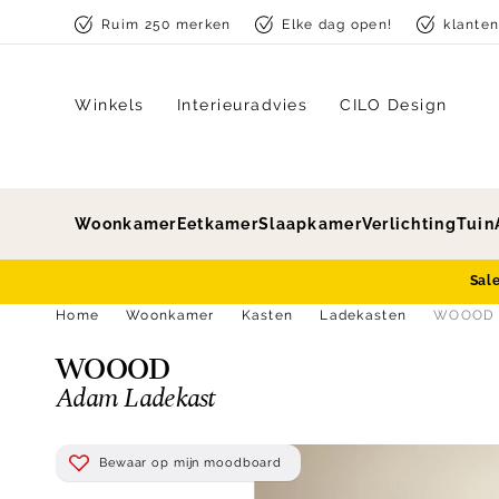
Skip to content
Ruim 250 merken
Elke dag open!
klante
Winkels
Interieuradvies
CILO Design
Woonkamer
Eetkamer
Slaapkamer
Verlichting
Tuin
Sal
Home
Woonkamer
Kasten
Ladekasten
WOOOD 
WOOOD
Adam Ladekast
Bewaar op mijn moodboard