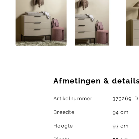
Afmetingen
&
detail
Artikelnummer
373269-D
Breedte
94 cm
Hoogte
93 cm