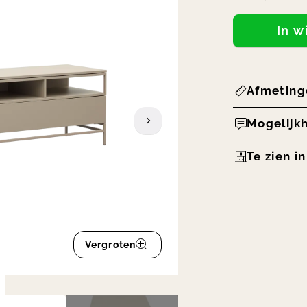
In 
Afmeting
Mogelijk
Te zien i
Vergroten