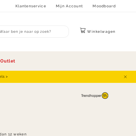
Klantenservice
Mijn Account
Moodboard
Winkelwagen
bmit search
s
Outlet
els >
Sluit
dan 12 weken