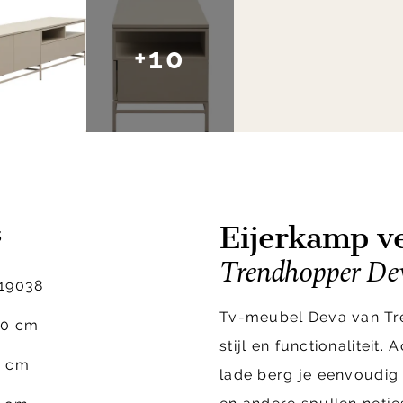
+10
Eijerkamp ve
s
Trendhopper De
19038
Tv-meubel Deva van Tre
00 cm
stijl en functionaliteit.
0 cm
lade berg je eenvoudig 