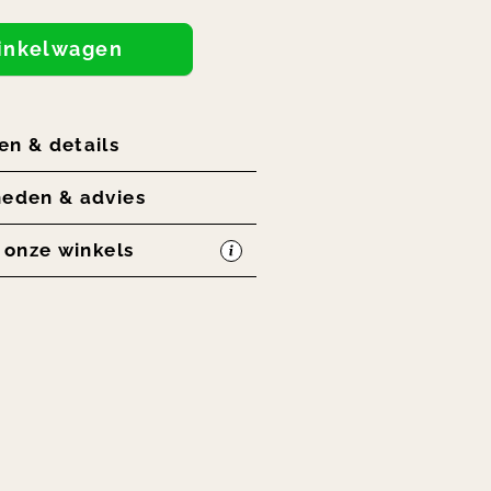
winkelwagen
en & details
heden & advies
n onze winkels