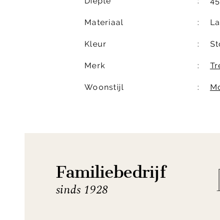
Diepte
4
Materiaal
L
Kleur
St
Merk
Tr
Woonstijl
M
Familiebedrijf
sinds 1928