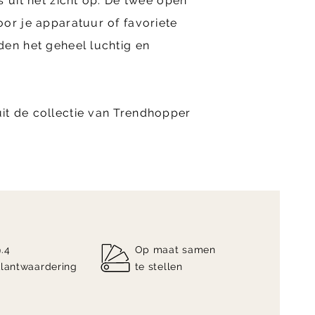
s uit het zicht op. De twee open
or je apparatuur of favoriete
den het geheel luchtig en
t de collectie van Trendhopper
9.4
Op maat samen
klantwaardering
te stellen