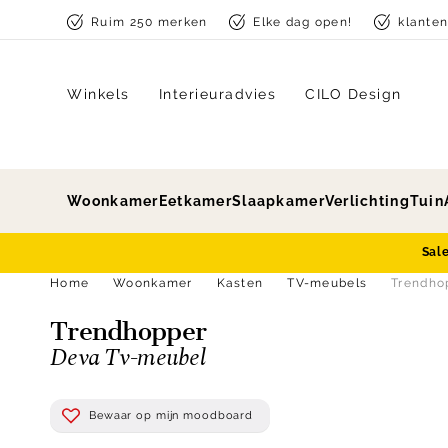
Skip to content
Ruim 250 merken
Elke dag open!
klante
Winkels
Interieuradvies
CILO Design
Woonkamer
Eetkamer
Slaapkamer
Verlichting
Tuin
Sal
Home
Woonkamer
Kasten
TV-meubels
Trendho
Trendhopper
Deva Tv-meubel
Bewaar op mijn moodboard