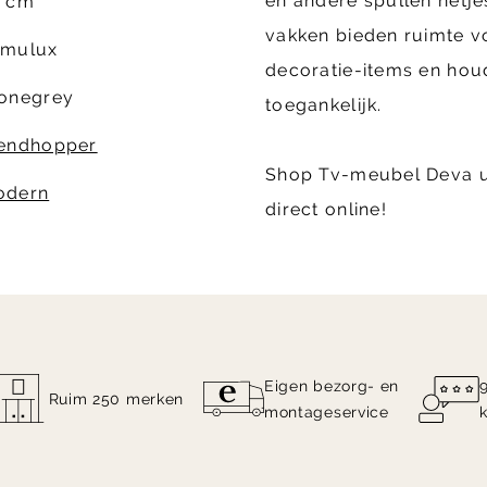
en andere spullen netje
5 cm
vakken bieden ruimte vo
amulux
decoratie-items en hou
onegrey
toegankelijk.
endhopper
Shop Tv-meubel Deva ui
odern
direct online!
Eigen bezorg- en
Ruim 250 merken
montageservice