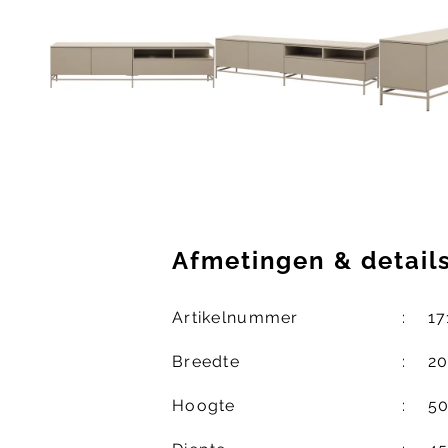
Afmetingen
&
detail
Artikelnummer
17
Breedte
2
Hoogte
5