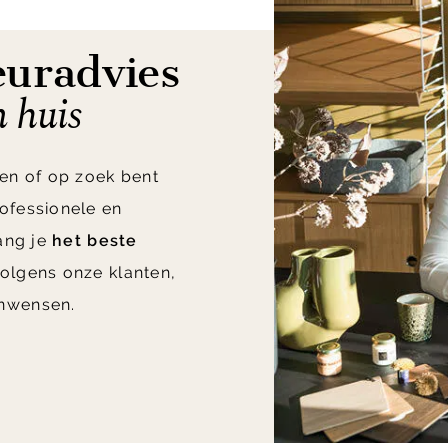
euradvies
n huis
en of op zoek bent
ofessionele en
vang je
het beste
olgens onze klanten,
nwensen.