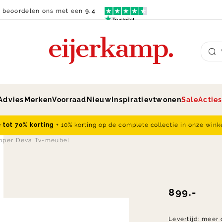
n beoordelen ons met een
9.4
Su
Advies
Merken
Voorraad
Nieuw
Inspiratie
vtwonen
Sale
Actie
e tot 70% korting
+ 10% korting op de complete collectie in onze wink
pper Deva Tv-meubel
899.-
Levertijd:
meer 