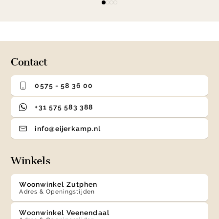
item
item
item
item
1
0
1
2
3
of
4
Contact
0575 - 58 36 00
+31 575 583 388
info@eijerkamp.nl
Winkels
Woonwinkel Zutphen
Adres & Openingstijden
Woonwinkel Veenendaal