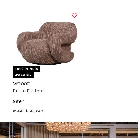
Item
1
of
1
snel in huis
webonly
WOOOD
Folke Fauteuil
599.-
meer kleuren