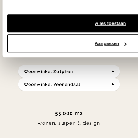
samengesteld met de mooiste
klassiekers en de nieuwste ontwerpen
Alles toestaan
in verrassende materialen en kleuren!
Aanpassen
Bekijk onze openingstijden en
bereken je route.
Woonwinkel Zutphen
Woonwinkel Veenendaal
55.000 m2
wonen, slapen & design
Item