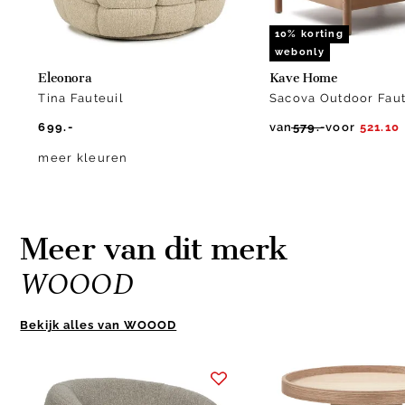
10% korting
webonly
Eleonora
Kave Home
Tina Fauteuil
Sacova Outdoor Faut
699.-
van
579.-
voor
521.10
meer kleuren
Meer van dit merk
WOOOD
Bekijk alles van WOOOD
Item
1