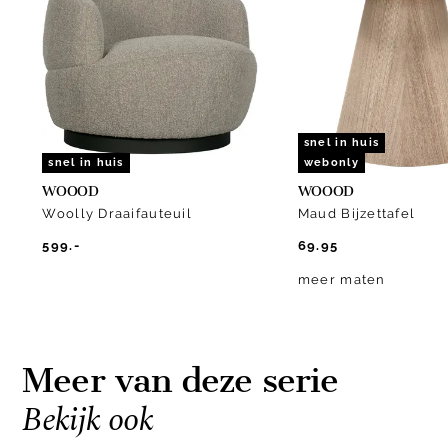
of
10
snel in huis
snel in huis
webonly
WOOOD
WOOOD
Woolly Draaifauteuil
Maud Bijzettafel
599.-
69.95
meer maten
Meer van deze serie
Bekijk ook