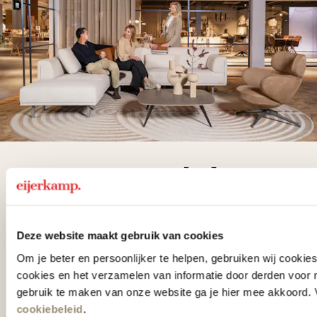
De woonwinkel
gezien op tv!
Deze website maakt gebruik van cookies
Wie kent het programma vtwonen
Om je beter en persoonlijker te helpen, gebruiken wij cooki
'Weer verliefd op je huis' niet? We
cookies en het verzamelen van informatie door derden voor 
hebben met liefde de mooiste woon-,
gebruik te maken van onze website ga je hier mee akkoord. V
slaap- en designcollecties
cookiebeleid
.