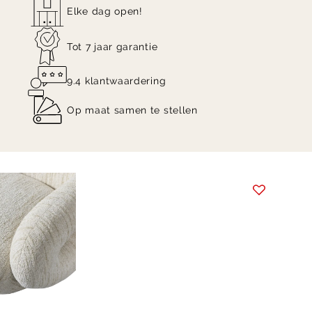
Elke dag open!
Tot 7 jaar garantie
9.4 klantwaardering
Op maat samen te stellen
Item
1
of
9