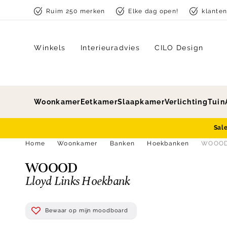
Skip to content
Ruim 250 merken
Elke dag open!
klante
Winkels
Interieuradvies
CILO Design
Woonkamer
Eetkamer
Slaapkamer
Verlichting
Tuin
Sal
Home
Woonkamer
Banken
Hoekbanken
WOOOD 
WOOOD
Lloyd Links Hoekbank
Bewaar op mijn moodboard