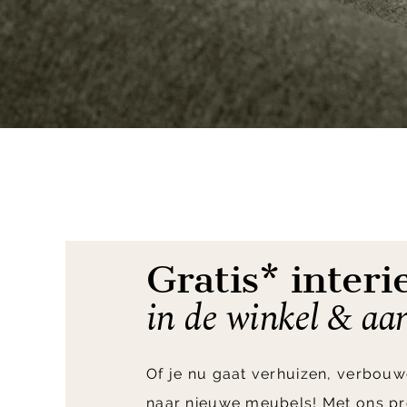
Item
1
of
3
Gratis* interi
in de winkel & aa
Of je nu gaat verhuizen, verbouw
naar nieuwe meubels! Met ons pr