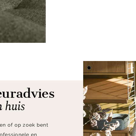
euradvies
n huis
en of op zoek bent
ofessionele en