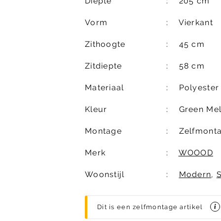
Diepte
205 cm
Vorm
Vierkant
Zithoogte
45 cm
Zitdiepte
58 cm
Materiaal
Polyester
Kleur
Green Me
Montage
Zelfmont
Merk
WOOOD
Woonstijl
Modern
,
Dit is een zelfmontage artikel