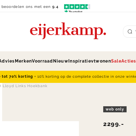
n beoordelen ons met een
9.4
Su
Advies
Merken
Voorraad
Nieuw
Inspiratie
vtwonen
Sale
Actie
e tot 70% korting
+ 10% korting op de complete collectie in onze wink
Lloyd Links Hoekbank
web only
2299.-