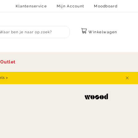
Klantenservice
Mijn Account
Moodboard
Winkelwagen
bmit search
s
Outlet
els >
Sluit