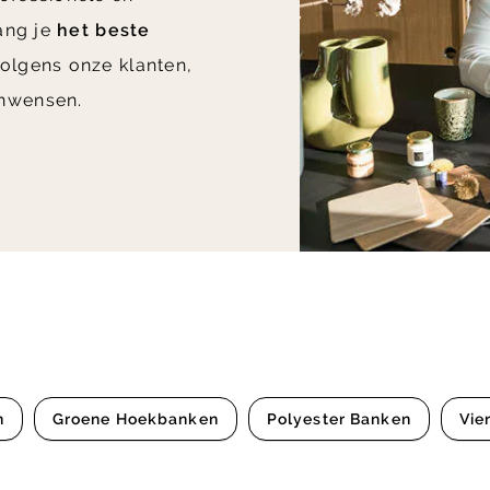
vang je
het beste
olgens onze klanten,
nwensen.
n
Groene Hoekbanken
Polyester Banken
Vie