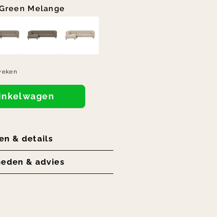
Green Melange
weken
winkelwagen
en & details
heden & advies