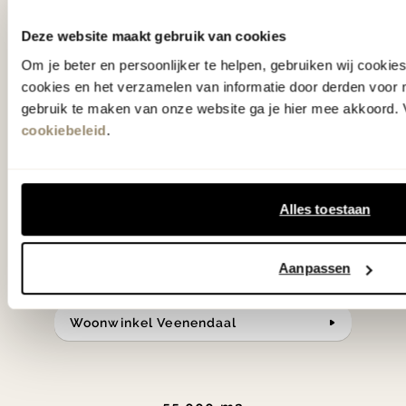
'Weer verliefd op je huis' niet? We
hebben met liefde de mooiste woon-,
Deze website maakt gebruik van cookies
slaap- en designcollecties
Om je beter en persoonlijker te helpen, gebruiken wij cooki
cookies en het verzamelen van informatie door derden voor 
samengesteld met de mooiste
gebruik te maken van onze website ga je hier mee akkoord. V
klassiekers en de nieuwste ontwerpen
cookiebeleid
.
in verrassende materialen en kleuren!
Bekijk onze openingstijden en
Alles toestaan
bereken je route.
Aanpassen
Woonwinkel Zutphen
Woonwinkel Veenendaal