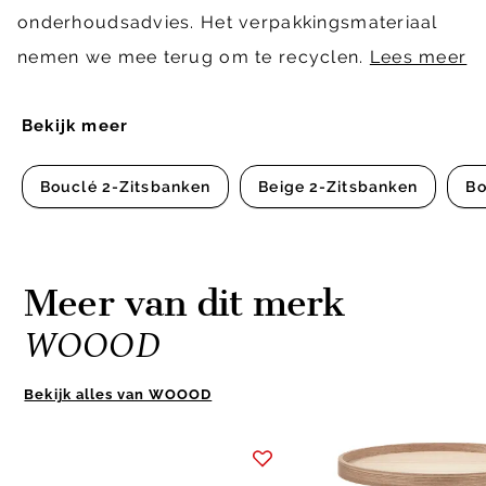
onderhoudsadvies. Het verpakkingsmateriaal
nemen we mee terug om te recyclen.
Lees meer
Bekijk meer
Bouclé 2-Zitsbanken
Beige 2-Zitsbanken
Bo
Meer van dit merk
WOOOD
Bekijk alles van WOOOD
Item
1