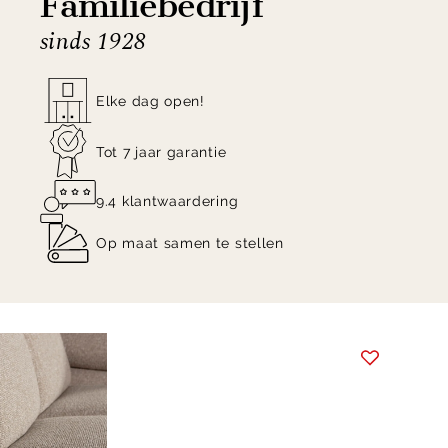
Familiebedrijf
sinds 1928
Elke dag open!
Tot 7 jaar garantie
9.4 klantwaardering
Op maat samen te stellen
Item
1
of
8