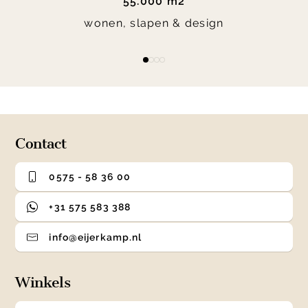
55.000 m2
wonen, slapen & design
Item
item
item
item
item
1
0
1
2
3
of
4
Contact
0575 - 58 36 00
+31 575 583 388
info@eijerkamp.nl
Winkels