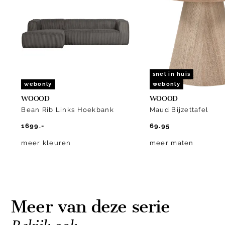
of
10
snel in huis
webonly
webonly
WOOOD
WOOOD
Bean Rib Links Hoekbank
Maud Bijzettafel
1699.-
69.95
meer kleuren
meer maten
Meer van deze serie