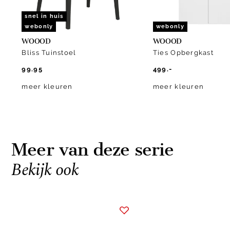
snel in huis
webonly
webonly
WOOOD
WOOOD
Bliss Tuinstoel
Ties Opbergkast
99.95
499.-
meer kleuren
meer kleuren
Meer van deze serie
Bekijk ook
Item
1