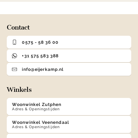
0
1
2
3
of
4
Contact
0575 - 58 36 00
+31 575 583 388
info@eijerkamp.nl
Winkels
Woonwinkel Zutphen
Adres & Openingstijden
Woonwinkel Veenendaal
Adres & Openingstijden