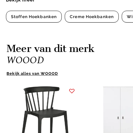
Bekijk meer
Stoffen Hoekbanken
Creme Hoekbanken
Wi
Meer van dit merk
WOOOD
Bekijk alles van WOOOD
Item
1
of
10