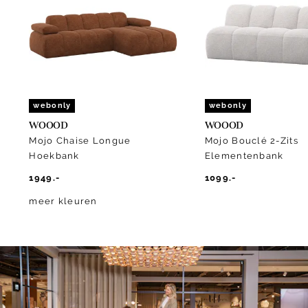
of
10
webonly
webonly
WOOOD
WOOOD
Mojo Chaise Longue
Mojo Bouclé 2-Zits
Hoekbank
Elementenbank
1949.-
1099.-
meer kleuren