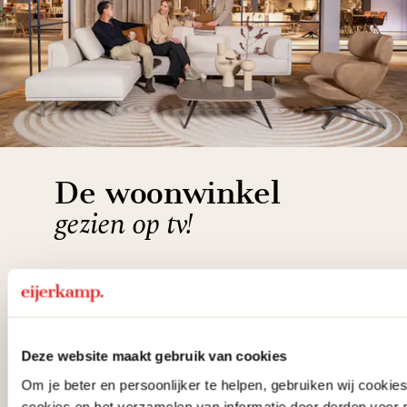
De woonwinkel
gezien op tv!
Wie kent het programma vtwonen
'Weer verliefd op je huis' niet? We
hebben met liefde de mooiste woon-,
Deze website maakt gebruik van cookies
slaap- en designcollecties
Om je beter en persoonlijker te helpen, gebruiken wij cooki
samengesteld met de mooiste
cookies en het verzamelen van informatie door derden voor 