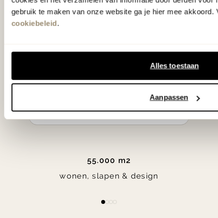
klassiekers en de nieuwste ontwerpen
gebruik te maken van onze website ga je hier mee akkoord. V
in verrassende materialen en kleuren!
cookiebeleid
.
Bekijk onze openingstijden en
Alles toestaan
bereken je route.
Woonwinkel Zutphen
Aanpassen
Woonwinkel Veenendaal
55.000 m2
wonen, slapen & design
Item
item
item
item
item
1