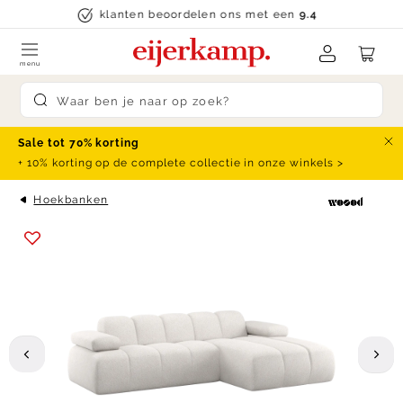
Skip to content
klanten beoordelen ons met een
9.4
menu
Submit search
Sale tot 70% korting
Slu
+ 10% korting op de complete collectie in onze winkels >
Hoekbanken