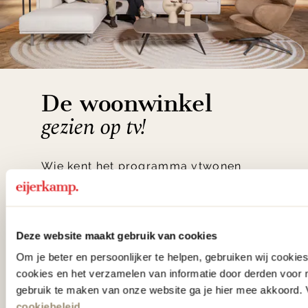
De woonwinkel
gezien op tv!
Wie kent het programma vtwonen
'Weer verliefd op je huis' niet? We
hebben met liefde de mooiste woon-,
slaap- en designcollecties
Deze website maakt gebruik van cookies
samengesteld met de mooiste
Om je beter en persoonlijker te helpen, gebruiken wij cooki
cookies en het verzamelen van informatie door derden voor 
klassiekers en de nieuwste ontwerpen
gebruik te maken van onze website ga je hier mee akkoord. V
in verrassende materialen en kleuren!
cookiebeleid
.