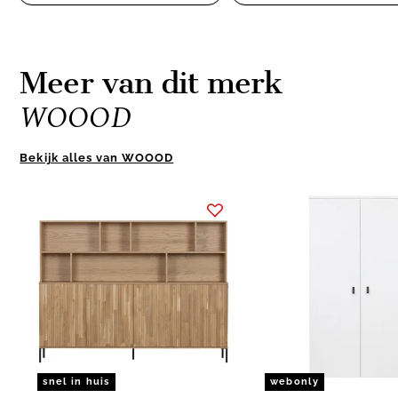
Meer van dit merk
WOOOD
Bekijk alles van WOOOD
Item
1
of
10
snel in huis
webonly