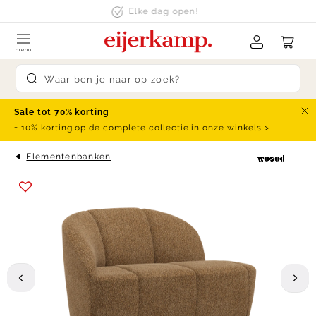
Skip to content
klanten beoordelen ons met een
9.4
menu
Submit search
Sale tot 70% korting
Slu
+ 10% korting op de complete collectie in onze winkels >
Elementenbanken