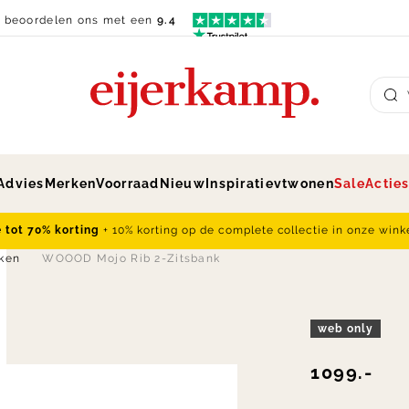
n beoordelen ons met een
9.4
Su
Advies
Merken
Voorraad
Nieuw
Inspiratie
vtwonen
Sale
Actie
e tot 70% korting
+ 10% korting op de complete collectie in onze wink
nken
WOOOD Mojo Rib 2-Zitsbank
web only
1099.-