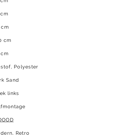
 cm
 cm
 cm
0 cm
 cm
bstof, Polyester
rk Sand
ek links
lfmontage
OOOD
dern, Retro