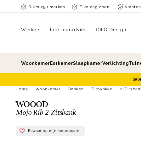
Skip to content
Ruim 250 merken
Elke dag open!
klante
Winkels
Interieuradvies
CILO Design
Woonkamer
Eetkamer
Slaapkamer
Verlichting
Tuin
Sal
Home
Woonkamer
Banken
Zitbanken
2-Zitsba
WOOOD
Mojo Rib 2-Zitsbank
Bewaar op mijn moodboard