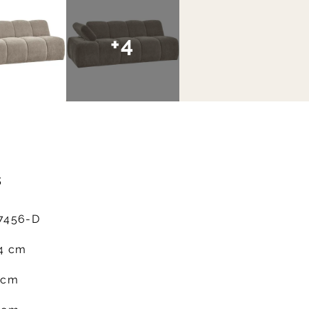
+4
s
7456-D
4 cm
 cm