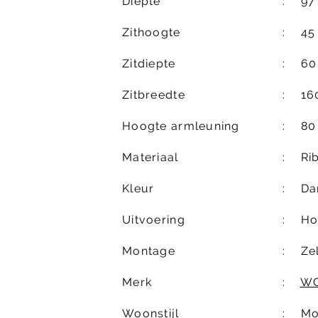
Diepte
97
Zithoogte
45
Zitdiepte
60
Zitbreedte
16
Hoogte armleuning
80
Materiaal
Ri
Kleur
Da
Uitvoering
Ho
Montage
Ze
Merk
W
Woonstijl
Mo