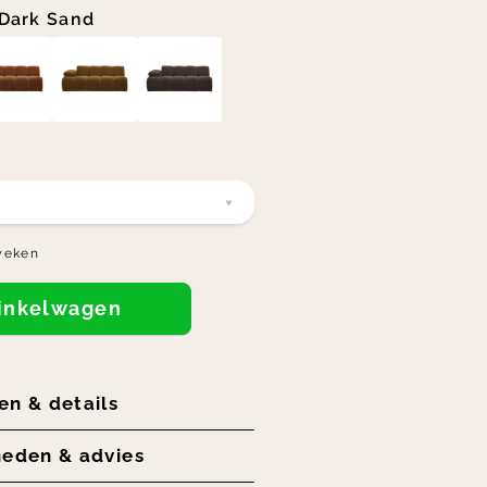
Dark Sand
weken
winkelwagen
en & details
heden & advies