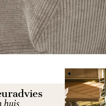
euradvies
n huis