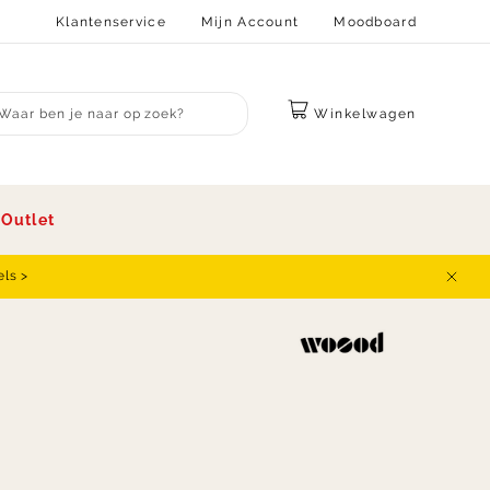
Klantenservice
Mijn Account
Moodboard
Winkelwagen
bmit search
s
Outlet
els >
Sluit